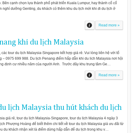
 Bên cạnh chọn lựa thành phố phát triển Kuala Lumpur, hay thành cổ cổ
 nghỉ dưỡng Genting, du khách có thêm khu du lịch mới khi đi du lịch ở
Read more »
ang khi du lịch Malaysia
, các tour du lịch Malaysia-Singapore kết hợp giá rẻ. Vui lòng liên hệ với tổ
– 0975 699 988. Du lịch Penang điểm hấp dẫn khi du lich Malaysia nơi hội
vùng định cư nhiều năm của người Anh. Trước đây khu trung tâm Ge…
Read more »
du lịch Malaysia thu hút khách du lịch
sia giá rẻ, tour du lịch Malaysia-Singapore, tour du lịch Malaysia 4 ngày 3
ịch Phượng Hoàng để biết thêm chi tiết về tour du lịch Malaysia giá ưu đãi từ
u du khách nhận xét là điểm dừng hấp dẫn để du lịch trong khu v…