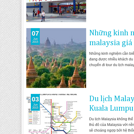
Những kinh ng
07
Jun
malaysia giá
2015
Những kinh nghiệm cần biết k
đang được nhiều khách du lị
chuyến đi tour du lịch mala
Du lịch Malay
03
Jun
Kuala Lumpu
2015
Du lịch Malaysia không thể
thủ đô của Malaysia với nền
sẽ choáng ngợp bởi hệ thốn