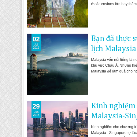
ở các casinos lớn hay thă
Bạn đã thực s
02
Jul
lịch Malaysia
2015
Malaysia vốn nổi tiếng là n
khu vực Châu Á. Nhưng hiện
Malaysia để làm quà cho n
Kinh nghiệm 
29
Jun
Malaysia-Sin
2015
Kinh nghiệm cho chương trì
Malaysia - Singapore tự tú