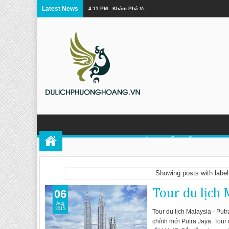
Latest News
4:11 PM
Khám Phá Vẻ Đẹp Tuyệt Vời Của Cửu Trại Câu
TOUR PHƯỢNG HOÀNG CỔ TRẤN
DU 
Showing posts with labe
Tour du lịch 
06
Aug
2015
Tour du lịch Malaysia - Pu
chính mới Putra Jaya. Tou