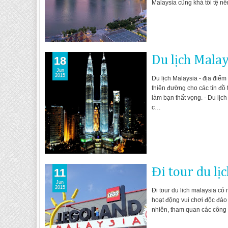
Malaysia cũng khá tồi tệ n
Du lịch Malay
18
Jun
2015
Du lịch Malaysia - địa đi
thiên đường cho các tín đồ
làm bạn thất vọng. - Du lịch
c…
Đi tour du lị
11
Jun
2015
Đi tour du lich malaysia có 
hoạt động vui chơi độc đáo
nhiên, tham quan các công v