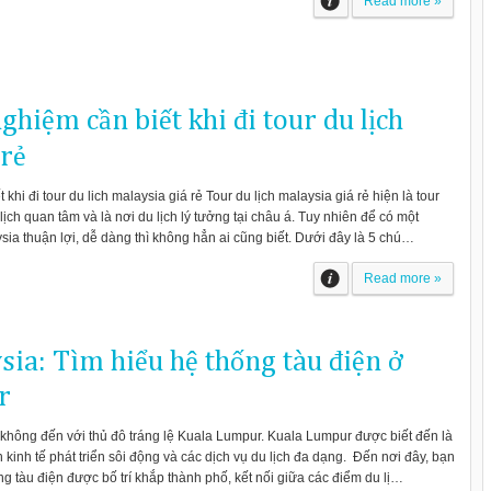
Read more »
hiệm cần biết khi đi tour du lịch
 rẻ
hi đi tour du lich malaysia giá rẻ Tour du lịch malaysia giá rẻ hiện là tour
ch quan tâm và là nơi du lịch lý tưởng tại châu á. Tuy nhiên để có một
ysia thuận lợi, dễ dàng thì không hẳn ai cũng biết. Dưới đây là 5 chú…
Read more »
sia: Tìm hiểu hệ thống tàu điện ở
r
 không đến với thủ đô tráng lệ Kuala Lumpur. Kuala Lumpur được biết đến là
 kinh tế phát triển sôi động và các dịch vụ du lịch đa dạng. Đến nơi đây, bạn
g tàu điện được bố trí khắp thành phố, kết nối giữa các điểm du lị…