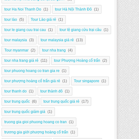
tour Ha Noi Thanh Do
(1)
tour Hà Nội Thành Đô
(1)
tour lào
(5)
Tour Lào giá rẻ
(1)
tour le giang cuu trai cau
(1)
tour lệ giang cửu trại câu
(1)
tour malaysia
(3)
tour malaysia giá rẻ
(13)
Tour myanmar
(2)
tour nha trang
(4)
tour nha trang giá rẻ
(11)
tour Phượng Hoàng cổ trấn
(2)
tour phuong hoang co tran gia re
(1)
tour phượng hoàng cổ trấn giá rẻ
(1)
Tour singapore
(1)
tour thanh do
(1)
tour thành đô
(1)
tour trung quốc
(6)
tour trung quốc giá rẻ
(17)
tour trung quốc giảm giá
(1)
truong gia gioi phuong hoang co tran
(1)
trương gia giới phượng hoàng cổ trấn
(1)