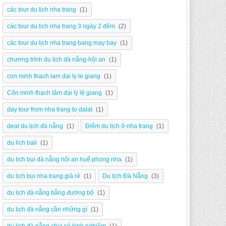
các tour du lịch nha trang
(1)
các tour du lịch nha trang 3 ngày 2 đêm
(2)
các tour du lịch nha trang bang may bay
(1)
chương trình du lịch đà nẵng-hội an
(1)
con minh thach lam dai ly le giang
(1)
Côn minh thạch lâm đại lý lệ giang
(1)
day tour from nha trang to dalat
(1)
deal du lịch đà nẵng
(1)
Điểm du lịch ở nha trang
(1)
du lich bali
(1)
du lịch bụi đà nẵng hội an huế phong nha
(1)
du lịch bụi nha trang giá rẻ
(1)
Du lịch Đà Nẵng
(3)
du lịch đà nẵng bằng đường bộ
(1)
du lịch đà nẵng cần những gì
(1)