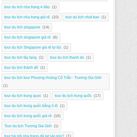
tour du lich nha trang 4 đảo
(1)
tour du lịch nha trang giá rẻ
(10)
tour du lich nhat ban
(1)
tour du lich singapore
(14)
tour du lịch singapore giá rẻ
(6)
tour du lịch Singapore giá rẻ tự túc
(1)
tour du lịch tây tạng
(1)
tour du lich thanh do
(1)
tour du lịch thành đô
(1)
tour du lịch tour Phượng Hoàng Cổ Trấn - Trương Gia Giới
(1)
tour du lich trung quoc
(1)
tour du lịch trung quốc
(17)
tour du lịch trung quốc bằng ô tô
(1)
tour du lịch trung quốc giá rẻ
(16)
Tour du lịch Trương Gia Giới
(1)
tour hà nội nha trang đà lạt sài gòn?
(1)