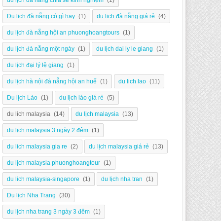
du lịch đà nẵng chia sẻ kinh nghiệm
(1)
Du lịch đà nẵng có gì hay
(1)
du lịch đà nẵng giá rẻ
(4)
du lịch đà nẵng hội an phuonghoangtours
(1)
du lịch đà nẵng một ngày
(1)
du lịch dai ly le giang
(1)
du lịch đại lý lệ giang
(1)
du lịch hà nội đà nẵng hội an huế
(1)
du lich lao
(11)
Du lịch Lào
(1)
du lịch lào giá rẻ
(5)
du lich malaysia
(14)
du lịch malaysia
(13)
du lịch malaysia 3 ngày 2 đêm
(1)
du lich malaysia gia re
(2)
du lịch malaysia giá rẻ
(13)
du lịch malaysia phuonghoangtour
(1)
du lich malaysia-singapore
(1)
du lịch nha tran
(1)
Du lịch Nha Trang
(30)
du lịch nha trang 3 ngày 3 đêm
(1)