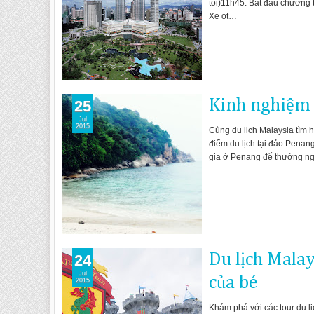
tối)11h45: Bắt đầu chương t
Xe ot…
Kinh nghiệm 
25
Jul
2015
Cùng du lich Malaysia tìm 
điểm du lịch tại đảo Penan
gia ở Penang để thưởng ngo
Du lịch Mala
24
Jul
của bé
2015
Khám phá với các tour du li