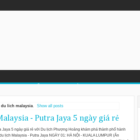
 Trong Mùa Đông
LỊCH TRUNG QUỐC
DU LỊCH LÀO
DU LỊCH MALAYSIA
l
du lich malaysia
.
Show all posts
Malaysia - Putra Jaya 5 ngày giá rẻ
tra Jaya 5 ngày giá rẻ với Du lịch Phượng Hoảng khám phá thành phố hành
r du lịch Malaysia - Putra Jaya NGÀY 01: HÀ NỘI - KUALA LUMPUR (Ăn