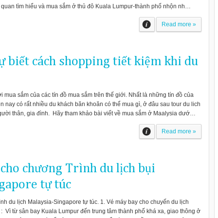
m quan tìm hiểu và mua sắm ở thủ đô Kuala Lumpur-thành phố nhộn nh…
Read more »
ự biết cách shopping tiết kiệm khi du
ơi mua sắm của các tín đồ mua sắm trên thế giới. Nhất là những tín đồ của
 nay có rất nhiều du khách băn khoăn có thể mua gì, ở đâu sau tour du lich
gười thân, gia đình. Hãy tham khảo bài viết về mua sắm ở Maalysia dướ…
Read more »
cho chương Trình du lịch bụi
gapore tự túc
nh du lịch Malaysia-Singapore tự túc. 1. Vé máy bay cho chuyến du lịch
c : Vì từ sân bay Kuala Lumpur đến trung tâm thành phố khá xa, giao thông ở