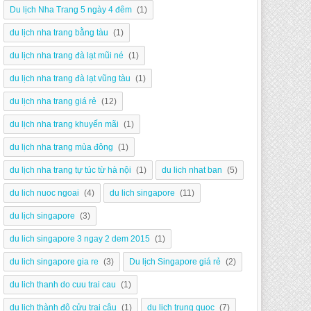
Du lịch Nha Trang 5 ngày 4 đêm
(1)
du lịch nha trang bằng tàu
(1)
du lịch nha trang đà lạt mũi né
(1)
du lịch nha trang đà lạt vũng tàu
(1)
du lịch nha trang giá rẻ
(12)
du lịch nha trang khuyến mãi
(1)
du lịch nha trang mùa đông
(1)
du lịch nha trang tự túc từ hà nội
(1)
du lich nhat ban
(5)
du lich nuoc ngoai
(4)
du lich singapore
(11)
du lịch singapore
(3)
du lich singapore 3 ngay 2 dem 2015
(1)
du lich singapore gia re
(3)
Du lịch Singapore giá rẻ
(2)
du lich thanh do cuu trai cau
(1)
du lịch thành đô cửu trại câu
(1)
du lich trung quoc
(7)