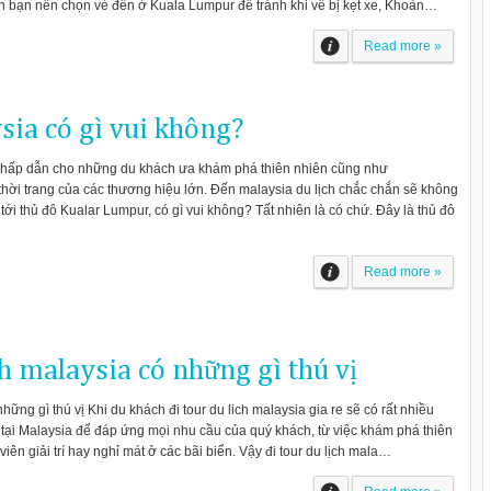
ên bạn nên chọn vé đến ở Kuala Lumpur để tránh khi về bị kẹt xe, Khoản…
Read more »
sia có gì vui không?
ểm hấp dẫn cho những du khách ưa khám phá thiên nhiên cũng như
 thời trang của các thương hiệu lớn. Đến malaysia du lịch chắc chắn sẽ không
 tới thủ đô Kualar Lumpur, có gì vui không? Tất nhiên là có chứ. Đây là thủ đô
Read more »
ch malaysia có những gì thú vị
những gì thú vị Khi du khách đi tour du lich malaysia gia re sẽ có rất nhiều
 tại Malaysia để đáp ứng mọi nhu cầu của quý khách, từ việc khám phá thiên
iên giải trí hay nghỉ mát ở các bãi biển. Vậy đi tour du lịch mala…