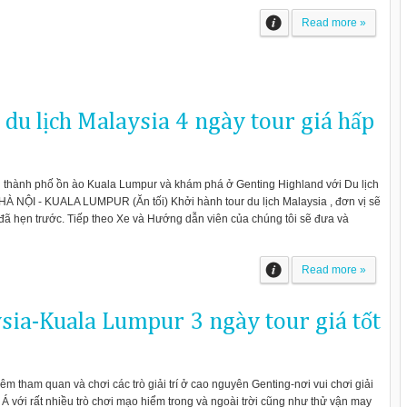
Read more »
du lịch Malaysia 4 ngày tour giá hấp
n thành phố ồn ào Kuala Lumpur và khám phá ở Genting Highland với Du lịch
 NỘI - KUALA LUMPUR (Ăn tối) Khởi hành tour du lịch Malaysia , đơn vị sẽ
đã hẹn trước. Tiếp theo Xe và Hướng dẫn viên của chúng tôi sẽ đưa và
Read more »
ysia-Kuala Lumpur 3 ngày tour giá tốt
êm tham quan và chơi các trò giải trí ở cao nguyên Genting-nơi vui chơi giải
Á với rất nhiều trò chơi mạo hiểm trong và ngoài trời cũng như thử vận may