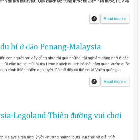
rình du lich malaysia, Quý khách tập trung trước tại điểm hẹn trước, HDV và
Read more »
du hí ở đảo Penang-Malaysia
hiểu con người nơi đây cũng như trải qua những trải nghiệm đáng nhớ ở các
g. Đi cắm trại tại mũi Muka Head Khách du lịch có thể thăm quan Vườn quốc
ạn cảnh thiên nhiên đẹp tuyệt. Có thể đây có thể coi là Vườn quốc gia…
Read more »
ysia-Legoland-Thiên đường vui chơi
ch Malaysia giá hợp lý với Phượng hoàng tours vui chơi và giải trí ở