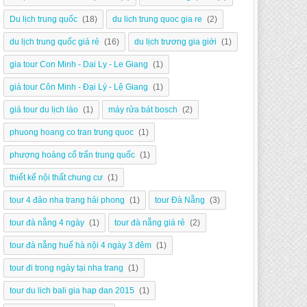
Du lịch trung quốc
(18)
du lich trung quoc gia re
(2)
du lịch trung quốc giá rẻ
(16)
du lịch trương gia giới
(1)
gia tour Con Minh - Dai Ly - Le Giang
(1)
giá tour Côn Minh - Đại Lý - Lệ Giang
(1)
giá tour du lịch lào
(1)
máy rửa bát bosch
(2)
phuong hoang co tran trung quoc
(1)
phượng hoàng cổ trấn trung quốc
(1)
thiết kế nội thất chung cư
(1)
tour 4 đảo nha trang hải phong
(1)
tour Đà Nẵng
(3)
tour đà nẵng 4 ngày
(1)
tour đà nẵng giá rẻ
(2)
tour đà nẵng huế hà nội 4 ngày 3 đêm
(1)
tour đi trong ngày tại nha trang
(1)
tour du lich bali gia hap dan 2015
(1)