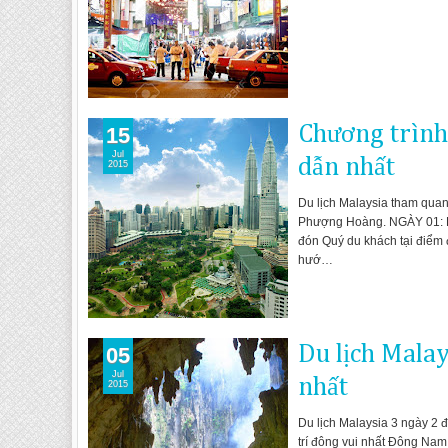
Chương trình 
15
Jul
dẫn nhất
2015
Du lịch Malaysia tham qua
Phượng Hoàng. NGÀY 01: HÀ
đón Quý du khách tại điểm 
hướ…
Du lịch Mala
05
Jul
nhất
2015
Du lịch Malaysia 3 ngày 2 đ
trí đông vui nhất Đông Nam 