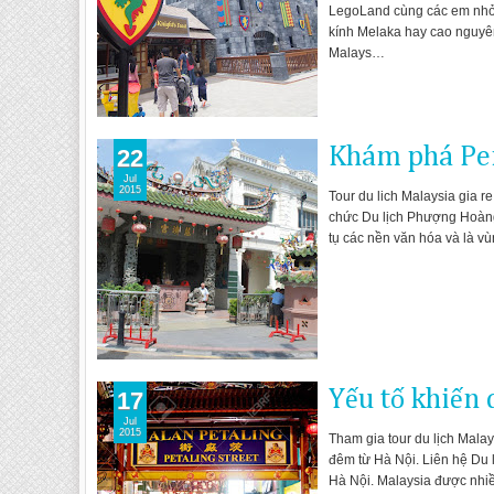
LegoLand cùng các em nhỏ.
kính Melaka hay cao nguyên
Malays…
Khám phá Pen
22
Jul
2015
Tour du lich Malaysia gia re
chức Du lịch Phượng Hoàng 
tụ các nền văn hóa và là 
Yếu tố khiến 
17
Jul
2015
Tham gia tour du lịch Malay
đêm từ Hà Nội. Liên hệ Du l
Hà Nội. Malaysia được nhiề