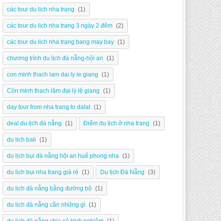
các tour du lịch nha trang
(1)
các tour du lịch nha trang 3 ngày 2 đêm
(2)
các tour du lịch nha trang bang may bay
(1)
chương trình du lịch đà nẵng-hội an
(1)
con minh thach lam dai ly le giang
(1)
Côn minh thạch lâm đại lý lệ giang
(1)
day tour from nha trang to dalat
(1)
deal du lịch đà nẵng
(1)
Điểm du lịch ở nha trang
(1)
du lich bali
(1)
du lịch bụi đà nẵng hội an huế phong nha
(1)
du lịch bụi nha trang giá rẻ
(1)
Du lịch Đà Nẵng
(3)
du lịch đà nẵng bằng đường bộ
(1)
du lịch đà nẵng cần những gì
(1)