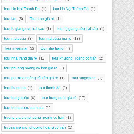
tour Ha Noi Thanh Do
(1)
tour Hà Nội Thành Đô
(1)
tour lào
(5)
Tour Lào giá rẻ
(1)
tour le giang cuu trai cau
(1)
tour lệ giang cửu trại câu
(1)
tour malaysia
(3)
tour malaysia giá rẻ
(13)
Tour myanmar
(2)
tour nha trang
(4)
tour nha trang giá rẻ
(11)
tour Phượng Hoàng cổ trấn
(2)
tour phuong hoang co tran gia re
(1)
tour phượng hoàng cổ trấn giá rẻ
(1)
Tour singapore
(1)
tour thanh do
(1)
tour thành đô
(1)
tour trung quốc
(6)
tour trung quốc giá rẻ
(17)
tour trung quốc giảm giá
(1)
truong gia gioi phuong hoang co tran
(1)
trương gia giới phượng hoàng cổ trấn
(1)