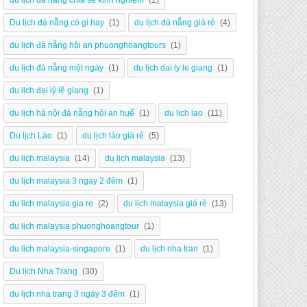
du lịch đà nẵng chia sẻ kinh nghiệm
(1)
Du lịch đà nẵng có gì hay
(1)
du lịch đà nẵng giá rẻ
(4)
du lịch đà nẵng hội an phuonghoangtours
(1)
du lịch đà nẵng một ngày
(1)
du lịch dai ly le giang
(1)
du lịch đại lý lệ giang
(1)
du lịch hà nội đà nẵng hội an huế
(1)
du lich lao
(11)
Du lịch Lào
(1)
du lịch lào giá rẻ
(5)
du lich malaysia
(14)
du lịch malaysia
(13)
du lịch malaysia 3 ngày 2 đêm
(1)
du lich malaysia gia re
(2)
du lịch malaysia giá rẻ
(13)
du lịch malaysia phuonghoangtour
(1)
du lich malaysia-singapore
(1)
du lịch nha tran
(1)
Du lịch Nha Trang
(30)
du lịch nha trang 3 ngày 3 đêm
(1)