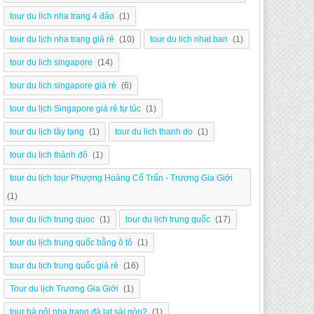
tour du lich nha trang 4 đảo
(1)
tour du lịch nha trang giá rẻ
(10)
tour du lich nhat ban
(1)
tour du lich singapore
(14)
tour du lịch singapore giá rẻ
(6)
tour du lịch Singapore giá rẻ tự túc
(1)
tour du lịch tây tạng
(1)
tour du lich thanh do
(1)
tour du lịch thành đô
(1)
tour du lịch tour Phượng Hoàng Cổ Trấn - Trương Gia Giới
(1)
tour du lich trung quoc
(1)
tour du lịch trung quốc
(17)
tour du lịch trung quốc bằng ô tô
(1)
tour du lịch trung quốc giá rẻ
(16)
Tour du lịch Trương Gia Giới
(1)
tour hà nội nha trang đà lạt sài gòn?
(1)