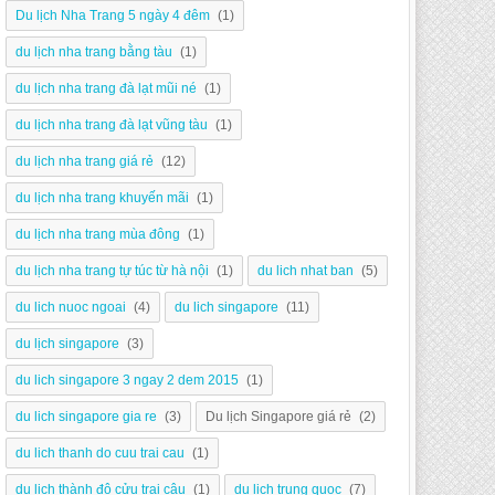
Du lịch Nha Trang 5 ngày 4 đêm
(1)
du lịch nha trang bằng tàu
(1)
du lịch nha trang đà lạt mũi né
(1)
du lịch nha trang đà lạt vũng tàu
(1)
du lịch nha trang giá rẻ
(12)
du lịch nha trang khuyến mãi
(1)
du lịch nha trang mùa đông
(1)
du lịch nha trang tự túc từ hà nội
(1)
du lich nhat ban
(5)
du lich nuoc ngoai
(4)
du lich singapore
(11)
du lịch singapore
(3)
du lich singapore 3 ngay 2 dem 2015
(1)
du lich singapore gia re
(3)
Du lịch Singapore giá rẻ
(2)
du lich thanh do cuu trai cau
(1)
du lịch thành đô cửu trại câu
(1)
du lich trung quoc
(7)