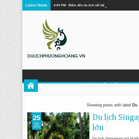
Latest News
4:03 PM
Điểm đến du lịch nổi bật ở Quý Châu
TOUR PHƯỢNG HOÀNG CỔ TRẤN
DU 
Showing posts with label
Du 
Du lịch Sing
25
Sep
lớn
2015
Du lịch Singapore giá rẻ tớ