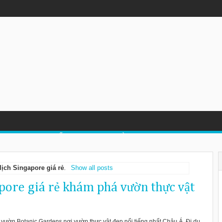
LỊCH TRUNG QUỐC
DU LỊCH LÀO
DU LỊCH MALAYSIA
lịch Singapore giá rẻ
.
Show all posts
apore giá rẻ khám phá vườn thực vật
i vườn Botanic Gardens nơi vườn thực vật đẹp nổi tiếng nhất Châu Á. Đi du