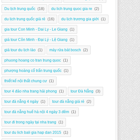
Du lịch trung quốc
(18)
du lich trung quoc gia re
(2)
du lịch trung quốc giá rẻ
(16)
du lịch trương gia giới
(1)
gia tour Con Minh - Dai Ly - Le Giang
(1)
giá tour Côn Minh - Đại Lý - Lệ Giang
(1)
giá tour du lịch lào
(1)
máy rửa bát bosch
(2)
phuong hoang co tran trung quoc
(1)
phượng hoàng cổ trấn trung quốc
(1)
thiết kế nội thất chung cư
(1)
tour 4 đảo nha trang hải phong
(1)
tour Đà Nẵng
(3)
tour đà nẵng 4 ngày
(1)
tour đà nẵng giá rẻ
(2)
tour đà nẵng huế hà nội 4 ngày 3 đêm
(1)
tour đi trong ngày tại nha trang
(1)
tour du lich bali gia hap dan 2015
(1)