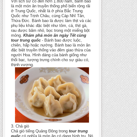
Với lịch sử có đến hơn 1.800 năm, bánh bao
là một món ăn truyền thống phổ biến rộng rãi
ở Trung Quốc, nhất là ở phía Bắc Trung
Quốc như Trịnh Châu, cùng Cáp Nhĩ Tân,
Thừa Đức. Bánh bao là được làm thịt và các
phụ liệu khác đặc biệt như tôm, cá, thịt gà,
rau được băm nhỏ, bọc trong một miếng bột
mỏng.
Khám phá món ăn ngày Tết cùng
tour trung quốc
- Bánh bao được luộc,
chiên, hấp hoặc nướng. Bánh bao là món ăn
đặc biệt truyền thống vào đêm giao thừa của
người Hoa. Hình dáng của bánh giống như
thổi bạc, tượng trưng chính cho sự giàu có,
thịnh vượng.
3. Chả giò
Chả giò tiếng Quảng Đông trong
tour trung
quốc
có nghĩa là món ăn có dạng hình trụ. Nó