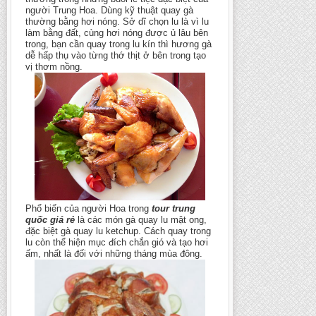
người Trung Hoa. Dùng kỹ thuật quay gà
thường bằng hơi nóng. Sở dĩ chọn lu là vì lu
làm bằng đất, cùng hơi nóng được ủ lâu bên
trong, bạn cần quay trong lu kín thì hương gà
dễ hấp thụ vào từng thớ thịt ở bên trong tạo
vị thơm nồng.
Phổ biến của người Hoa trong
tour trung
quốc giá rẻ
là các món gà quay lu mật ong,
đặc biệt gà quay lu ketchup. Cách quay trong
lu còn thể hiện mục đích chắn gió và tạo hơi
ấm, nhất là đối với những tháng mùa đông.