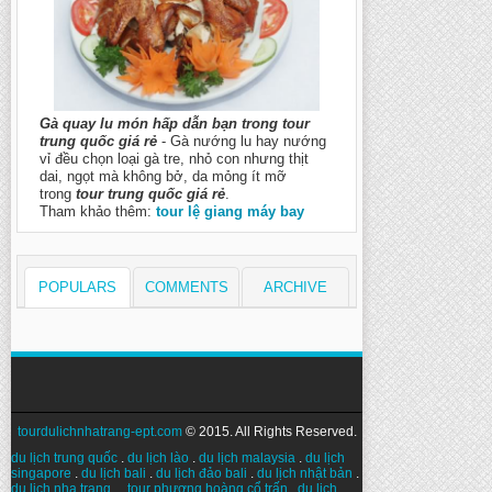
Gà quay lu món hấp dẫn bạn trong tour
trung quốc giá rẻ
- Gà nướng lu hay nướng
vỉ đều chọn loại gà tre, nhỏ con nhưng thịt
dai, ngọt mà không bở, da mỏng ít mỡ
trong
tour trung quốc giá rẻ
.
Tham khảo thêm:
tour lệ giang máy bay
POPULARS
COMMENTS
ARCHIVE
tourdulichnhatrang-ept.com
© 2015. All Rights Reserved.
du lịch trung quốc
.
du lịch lào
.
du lịch malaysia
.
du lịch
singapore
.
du lịch bali
.
du lịch đảo bali
.
du lịch nhật bản
.
du lịch nha trang
. .
tour phượng hoàng cổ trấn
.
du lịch