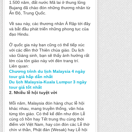
1.500 năm, đất nước Mã lai ở thung lũng
Bujang đã chào đón những thương nhân từ
Ấn Độ, Trung Quốc.
Về sau này, các thương nhân Ả Rập tới đây
và bắt đầu phát triển những phong tục của
đạo Hindu.
Ở quốc gia này bạn cũng có thể tiếp xúc
với các đền thờ Thiên chúa giáo. Du lịch
vào Giáng sinh, bạn sẽ thấy ảnh hưởng rất
lớn của tôn giáo này với đèn trang trí.
Liên quan:
Chương trình du lịch Malaysia 4 ngày
tour giá hấp dẫn nhất
Du lịch Malaysia-Kuala Lumpur 3 ngày
tour giá tốt nhất
2. Nhiều lễ hội tuyệt vời
Mỗi năm, Malaysia đón hàng chục lễ hội
khác nhau, mang truyền thống, văn hóa
từng tôn giáo. Có thể kể đến như đón Lễ
cúng cô hồn hay Tết trung thu cùng thời
điểm với Việt Nam, hay còn đón các Lễ thờ
chín vi thần, Phật đản (Wesak) hay Lễ hội