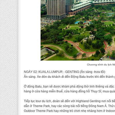
Chương trình du lịch M
NGÀY 02: KUALA LUMPUR - GENTING (Ăn sáng -trưa-tối)
Ăn sáng. Xe đón du khách đi đến Động Batu trước khi đến thành 
Ở động Batu, bạn sẽ được khám phá động thờ linh thiêng và đặc
hàng ở cửa hàng miễn thuế, cửa hàng đồng hồ Thụy Sĩ, mua qu
Tiếp tục tour du lịch, đoàn sẽ đến với Highland Genting nơi nổi ti
dẫn ở Theme Park, hay các sòng bài nổi tiếng Đông Nam Á. Thử 
Outdoor Theme Park hay những trò chơi nhẹ nhàng hơn ở Indoo