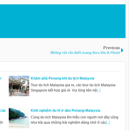
Previous
Những vật cần thiết mang theo khi đi Phượt
h
Khám phá Penang khi du lịch Malaysia
Tour du lich Malaysia gia re, các tour du lịch Malaysia-
Singapore kết hợp giá rẻ. Vui lòng liên hệ
[..]
 của
Kinh nghiệm du hí ở đảo Penang-Malaysia
Cùng du lich Malaysia tìm hiểu con người nơi đây cũng
ới
như trải qua những trải nghiệm đáng nhớ ở các
[..]