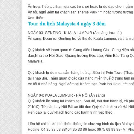
Ăn trưa. Tiếp tục tham gia các trò chơi hoặc tự do dạo chơi ngắ
Ăn tối. nghỉ đêm tại khách sạn Theme Park *** hoặc tương tương
Xem thêm:
Tour du lịch Malaysia 4 ngày 3 đêm
NGÀY 03: GENTING - KUALA LUMPUR (Ăn sáng-trưa-tối)
Ăn sáng, Đoàn rời Genting trở về thủ đô Kuala Lumpur, và thăm
Quý khách sẽ tham quan ở: Cung điện Hoàng Gia - Cung điện nằm 
đáo,Nhà thờ Hồi Giáo, Quảng trường Độc Lập, Viện Bảo Tàng Qu
Malaysia.
Quý khách tự do mua sắm hàng hoá tại Siêu thị Twin Tower(Tháp 
tại Tháp đôi. Thăm quan ở các cửa hàng miễn thuế ở trung tâm m
Ăn tối ở nhà hàng. Nghỉ đêm tại Khách sạn Park Inn Hotel, *** h
NGÀY 04: KUALA LUMPUR - HÀ NỘI (Ăn sáng)
Quý khách ăn sáng tại khách sạn. Sau đó, thu dọn hành lý, trả 
21h10). Tới sân bay Nội Bài xe ôtô đón Quý khách đưa về Hà Nội
Hẹn gặp lại quý khách trong các hành trình tiếp theo.
Liên hệ chi tiết để biết thêm thông tin chương trình du lịch Malaysi
Hotline: 04 35 33 53 88/ 04 35 33 86 hoặc 0975 69 99 88- Mr P