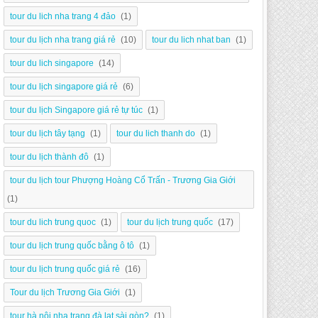
tour du lich nha trang 4 đảo
(1)
tour du lịch nha trang giá rẻ
(10)
tour du lich nhat ban
(1)
tour du lich singapore
(14)
tour du lịch singapore giá rẻ
(6)
tour du lịch Singapore giá rẻ tự túc
(1)
tour du lịch tây tạng
(1)
tour du lich thanh do
(1)
tour du lịch thành đô
(1)
tour du lịch tour Phượng Hoàng Cổ Trấn - Trương Gia Giới
(1)
tour du lich trung quoc
(1)
tour du lịch trung quốc
(17)
tour du lịch trung quốc bằng ô tô
(1)
tour du lịch trung quốc giá rẻ
(16)
Tour du lịch Trương Gia Giới
(1)
tour hà nội nha trang đà lạt sài gòn?
(1)