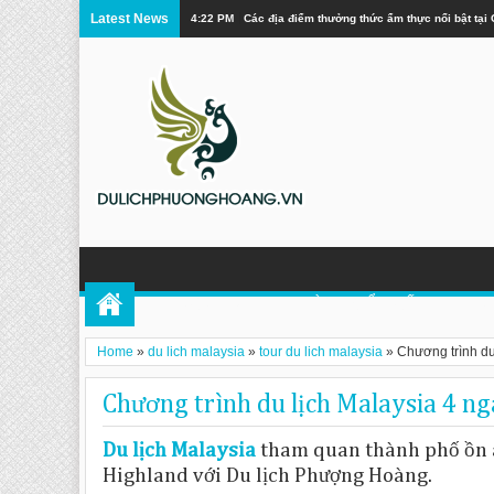
Latest News
4:11 PM
Khám Phá Vẻ Đẹp Tuyệt Vời Của Cửu Trại Câu
TOUR PHƯỢNG HOÀNG CỔ TRẤN
DU 
Home
»
du lich malaysia
»
tour du lich malaysia
»
Chương trình du
Chương trình du lịch Malaysia 4 ng
Du lịch Malaysia
tham quan thành phố ồn 
Highland với Du lịch Phượng Hoàng.