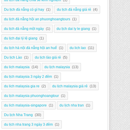
du lịch đà nẵng chia sẻ kinh nghiệm
(1)
Du lịch đà nẵng có gì hay
(1)
du lịch đà nẵng giá rẻ
(4)
du lịch đà nẵng hội an phuonghoangtours
(1)
du lịch đà nẵng một ngày
(1)
du lịch dai ly le giang
(1)
du lịch đại lý lệ giang
(1)
du lịch hà nội đà nẵng hội an huế
(1)
du lich lao
(11)
Du lịch Lào
(1)
du lịch lào giá rẻ
(5)
du lich malaysia
(14)
du lịch malaysia
(13)
du lịch malaysia 3 ngày 2 đêm
(1)
du lich malaysia gia re
(2)
du lịch malaysia giá rẻ
(13)
du lịch malaysia phuonghoangtour
(1)
du lich malaysia-singapore
(1)
du lịch nha tran
(1)
Du lịch Nha Trang
(30)
du lịch nha trang 3 ngày 3 đêm
(1)