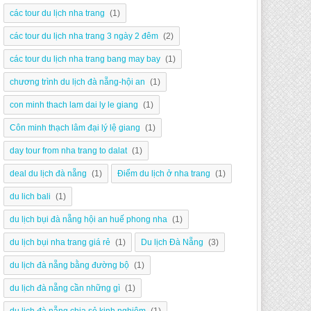
các tour du lịch nha trang
(1)
các tour du lịch nha trang 3 ngày 2 đêm
(2)
các tour du lịch nha trang bang may bay
(1)
chương trình du lịch đà nẵng-hội an
(1)
con minh thach lam dai ly le giang
(1)
Côn minh thạch lâm đại lý lệ giang
(1)
day tour from nha trang to dalat
(1)
deal du lịch đà nẵng
(1)
Điểm du lịch ở nha trang
(1)
du lich bali
(1)
du lịch bụi đà nẵng hội an huế phong nha
(1)
du lịch bụi nha trang giá rẻ
(1)
Du lịch Đà Nẵng
(3)
du lịch đà nẵng bằng đường bộ
(1)
du lịch đà nẵng cần những gì
(1)