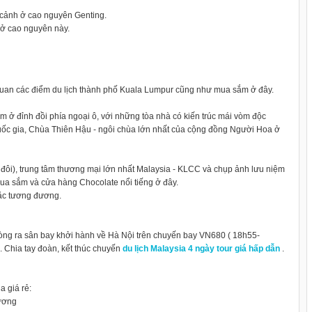
m cảnh ở cao nguyên Genting.
 ở cao nguyên này.
 quan các điểm du lịch thành phố Kuala Lumpur cũng như mua sắm ở đây.
ở đỉnh đồi phía ngoại ô, với những tòa nhà có kiến trúc mái vòm độc
ốc gia, Chùa Thiên Hậu - ngôi chùa lớn nhất của cộng đồng Người Hoa ở
đôi), trung tâm thương mại lớn nhất Malaysia - KLCC và chụp ảnh lưu niệm
ua sắm và cửa hàng Chocolate nổi tiếng ở đây.
oặc tương đương.
phòng ra sân bay khởi hành về Hà Nội trên chuyến bay VN680 ( 18h55-
. Chia tay đoàn, kết thúc chuyến
du lịch Malaysia 4 ngày tour giá hấp dẫn
.
a giá rẻ:
hương