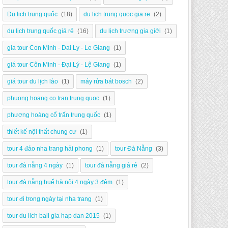
Du lịch trung quốc
(18)
du lich trung quoc gia re
(2)
du lịch trung quốc giá rẻ
(16)
du lịch trương gia giới
(1)
gia tour Con Minh - Dai Ly - Le Giang
(1)
giá tour Côn Minh - Đại Lý - Lệ Giang
(1)
giá tour du lịch lào
(1)
máy rửa bát bosch
(2)
phuong hoang co tran trung quoc
(1)
phượng hoàng cổ trấn trung quốc
(1)
thiết kế nội thất chung cư
(1)
tour 4 đảo nha trang hải phong
(1)
tour Đà Nẵng
(3)
tour đà nẵng 4 ngày
(1)
tour đà nẵng giá rẻ
(2)
tour đà nẵng huế hà nội 4 ngày 3 đêm
(1)
tour đi trong ngày tại nha trang
(1)
tour du lich bali gia hap dan 2015
(1)