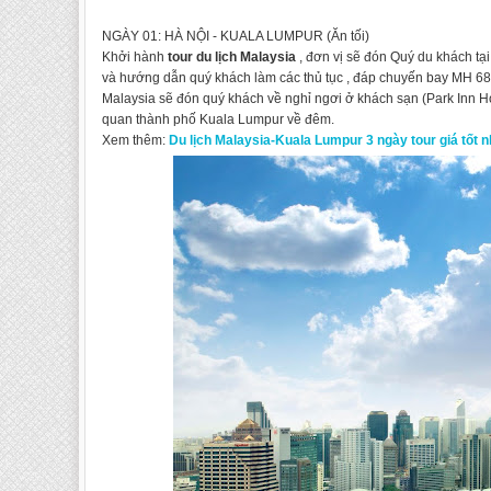
NGÀY 01: HÀ NỘI - KUALA LUMPUR (Ăn tối)
Khởi hành
tour du lịch Malaysia
, đơn vị sẽ đón Quý du khách tạ
và hướng dẫn quý khách làm các thủ tục , đáp chuyến bay MH 68
Malaysia sẽ đón quý khách về nghỉ ngơi ở khách sạn (Park Inn Ho
quan thành phố Kuala Lumpur về đêm.
Xem thêm:
Du lịch Malaysia-Kuala Lumpur 3 ngày tour giá tốt n