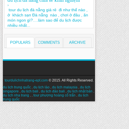
du lịch đà nẵng chia sẻ kinh nghiệm
›
tour du lịch đà nẵng giá rẻ đi như thế nào ,
ở khách sạn Đà nẵng nào , chơi ở đâu , ăn
món ngon gì?….làm sao để du lịch được
nhiều nhất...
POPULARS
COMMENTS
ARCHIVE
tourdulichnhatrang-ept.com
© 2015. All Rights Reserved.
du lịch trung quốc
.
du lịch lào
.
du lịch malaysia
.
du lịch
singapore
.
du lịch bali
.
du lịch đảo bali
.
du lịch nhật bản
.
du lịch nha trang
. .
tour phượng hoàng cổ trấn
.
du lịch
trung quốc