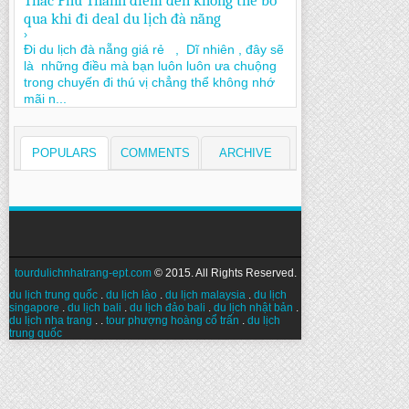
Thác Phú Thành điểm đến không thể bỏ
qua khi đi deal du lịch đà nẵng
›
Đi du lịch đà nẵng giá rẻ , Dĩ nhiên , đây sẽ
là những điều mà bạn luôn luôn ưa chuộng
trong chuyến đi thú vị chẳng thể không nhớ
mãi n...
POPULARS
COMMENTS
ARCHIVE
tourdulichnhatrang-ept.com
© 2015. All Rights Reserved.
du lịch trung quốc
.
du lịch lào
.
du lịch malaysia
.
du lịch
singapore
.
du lịch bali
.
du lịch đảo bali
.
du lịch nhật bản
.
du lịch nha trang
. .
tour phượng hoàng cổ trấn
.
du lịch
trung quốc