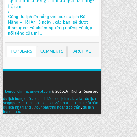
Lịch trình chương trình du lịch đà nẵng-
hội an
›
Cùng du lịch đà nẵng với tour du lịch Đà
Nẵng – Hội An 3 ngày , các bạn sẽ được
tham quan và chiêm ngưỡng những vẻ đẹp
nổi tiếng của mi...
POPULARS
COMMENTS
ARCHIVE
tourdulichnhatrang-ept.com
© 2015. All Rights Reserved.
du lịch trung quốc
.
du lịch lào
.
du lịch malaysia
.
du lịch
singapore
.
du lịch bali
.
du lịch đảo bali
.
du lịch nhật bản
.
du lịch nha trang
. .
tour phượng hoàng cổ trấn
.
du lịch
trung quốc