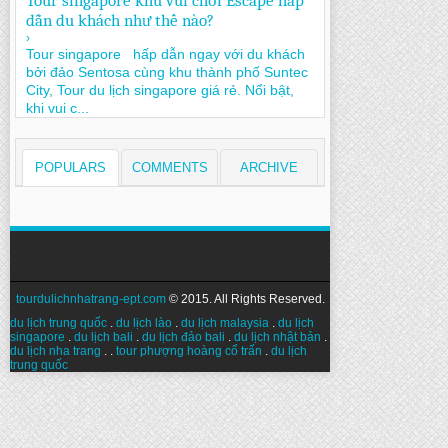
Tour singapore khu vui chơi Escape hấp
dẫn du khách như thế nào?
›
Tour singapore hấp dẫn ngay với du khách
bởi đảo Sentosa cùng khu thành phố Suntec
City, Tour du lịch singapore giá rẻ. Nổi bật,
khi vui c...
POPULARS
COMMENTS
ARCHIVE
tourdulichnhatrang-ept.com
© 2015. All Rights Reserved.
du lịch trung quốc
.
du lịch lào
.
du lịch malaysia
.
du lịch
singapore
.
du lịch bali
.
du lịch đảo bali
.
du lịch nhật bản
.
du lịch nha trang
. .
tour phượng hoàng cổ trấn
.
du lịch
trung quốc