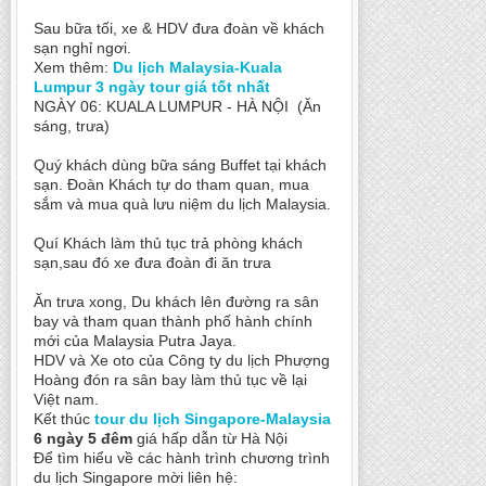
Sau bữa tối, xe & HDV đưa đoàn về khách
sạn nghỉ ngơi.
Xem thêm:
Du lịch Malaysia-Kuala
Lumpur 3 ngày tour giá tốt nhất
NGÀY 06: KUALA LUMPUR - HÀ NỘI (Ăn
sáng, trưa)
Quý khách dùng bữa sáng Buffet tại khách
sạn. Đoàn Khách tự do tham quan, mua
sắm và mua quà lưu niệm du lịch Malaysia.
Quí Khách làm thủ tục trả phòng khách
sạn,sau đó xe đưa đoàn đi ăn trưa
Ăn trưa xong, Du khách lên đường ra sân
bay và tham quan thành phố hành chính
mới của Malaysia Putra Jaya.
HDV và Xe oto của Công ty du lịch Phượng
Hoàng đón ra sân bay làm thủ tục về lại
Việt nam.
Kết thúc
tour du lịch Singapore-Malaysia
6 ngày 5 đêm
giá hấp dẫn từ Hà Nội
Để tìm hiểu về các hành trình chương trình
du lịch Singapore mời liên hệ: