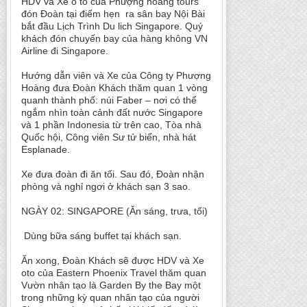
HDV và Xe ô tô của Phượng hoàng tours
đón Đoàn tại điểm hẹn ra sân bay Nội Bài
bắt đầu Lịch Trình Du lich Singapore. Quý
khách đón chuyến bay của hàng không VN
Airline đi Singapore.
Hướng dẫn viên và Xe của Công ty Phượng
Hoàng đưa Đoàn Khách thăm quan 1 vòng
quanh thành phố: núi Faber – nơi có thể
ngắm nhìn toàn cảnh đất nước Singapore
và 1 phần Indonesia từ trên cao, Tòa nhà
Quốc hội, Công viên Sư tử biển, nhà hát
Esplanade.
Xe đưa đoàn đi ăn tối. Sau đó, Đoàn nhận
phòng và nghỉ ngơi ở khách sạn 3 sao.
NGÀY 02: SINGAPORE (Ăn sáng, trưa, tối)
Dùng bữa sáng buffet tại khách sạn.
Ăn xong, Đoàn Khách sẽ được HDV và Xe
oto của Eastern Phoenix Travel thăm quan
Vườn nhân tạo là Garden By the Bay một
trong những kỳ quan nhân tạo của người