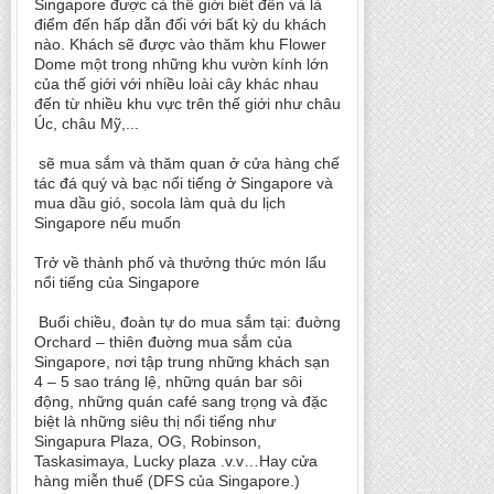
Singapore được cả thế giới biết đến và là
điểm đến hấp dẫn đối với bất kỳ du khách
nào. Khách sẽ được vào thăm khu Flower
Dome một trong những khu vườn kính lớn
của thế giới với nhiều loài cây khác nhau
đến từ nhiều khu vực trên thế giới như châu
Úc, châu Mỹ,...
sẽ mua sắm và thăm quan ở cửa hàng chế
tác đá quý và bạc nổi tiếng ở Singapore và
mua dầu gió, socola làm quà du lịch
Singapore nếu muốn
Trở về thành phố và thưởng thức món lẩu
nổi tiếng của Singapore
Buổi chiều, đoàn tự do mua sắm tại: đuờng
Orchard – thiên đuờng mua sắm của
Singapore, nơi tập trung những khách sạn
4 – 5 sao tráng lệ, những quán bar sôi
động, những quán café sang trọng và đặc
biệt là những siêu thị nổi tiếng như
Singapura Plaza, OG, Robinson,
Taskasimaya, Lucky plaza .v.v…Hay cửa
hàng miễn thuế (DFS của Singapore.)