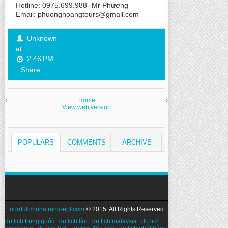
Hotline: 0975.699.988- Mr Phương
Email: phuonghoangtours@gmail.com
Unknown
at
2:46 PM
Share
‹
Home
›
View web version
POPULARS
COMMENTS
ARCHIVE
tourdulichnhatrang-ept.com
© 2015. All Rights Reserved.
du lịch trung quốc
.
du lịch lào
.
du lịch malaysia
.
du lịch