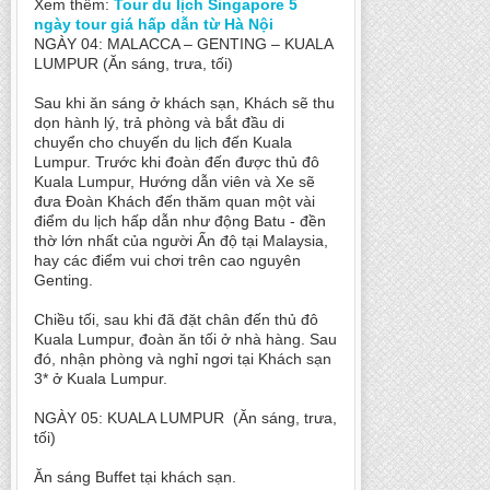
Xem thêm:
Tour du lịch Singapore 5
ngày tour giá hấp dẫn từ Hà Nội
NGÀY 04: MALACCA – GENTING – KUALA
LUMPUR (Ăn sáng, trưa, tối)
Sau khi ăn sáng ở khách sạn, Khách sẽ thu
dọn hành lý, trả phòng và bắt đầu di
chuyển cho chuyến du lịch đến Kuala
Lumpur. Trước khi đoàn đến được thủ đô
Kuala Lumpur, Hướng dẫn viên và Xe sẽ
đưa Đoàn Khách đến thăm quan một vài
điểm du lịch hấp dẫn như động Batu - đền
thờ lớn nhất của người Ấn độ tại Malaysia,
hay các điểm vui chơi trên cao nguyên
Genting.
Chiều tối, sau khi đã đặt chân đến thủ đô
Kuala Lumpur, đoàn ăn tối ở nhà hàng. Sau
đó, nhận phòng và nghỉ ngơi tại Khách sạn
3* ở Kuala Lumpur.
NGÀY 05: KUALA LUMPUR (Ăn sáng, trưa,
tối)
Ăn sáng Buffet tại khách sạn.