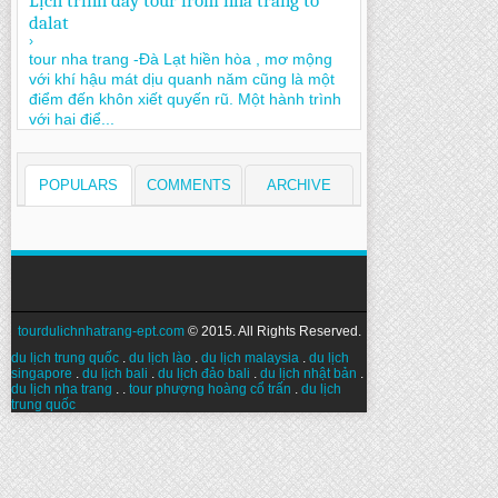
Lịch trình day tour from nha trang to
dalat
›
tour nha trang -Đà Lạt hiền hòa , mơ mộng
với khí hậu mát dịu quanh năm cũng là một
điểm đến khôn xiết quyến rũ. Một hành trình
với hai điể...
POPULARS
COMMENTS
ARCHIVE
tourdulichnhatrang-ept.com
© 2015. All Rights Reserved.
du lịch trung quốc
.
du lịch lào
.
du lịch malaysia
.
du lịch
singapore
.
du lịch bali
.
du lịch đảo bali
.
du lịch nhật bản
.
du lịch nha trang
. .
tour phượng hoàng cổ trấn
.
du lịch
trung quốc