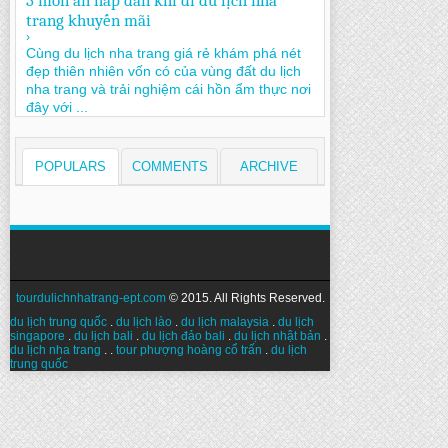
3 món ăn hấp dẫn khi đi du lịch nha
trang khuyến mãi
›
Cùng du lịch nha trang giá rẻ khám phá nét
đẹp thiên nhiên vốn có của vùng đất du lịch
nha trang và trải nghiệm cái hồn ẩm thực nơi
đây với ...
POPULARS
COMMENTS
ARCHIVE
tourdulichnhatrang-ept.com
© 2015. All Rights Reserved.
du lịch trung quốc
.
du lịch lào
.
du lịch malaysia
.
du lịch
singapore
.
du lịch bali
.
du lịch đảo bali
.
du lịch nhật bản
.
du lịch nha trang
. .
tour phượng hoàng cổ trấn
.
du lịch
trung quốc