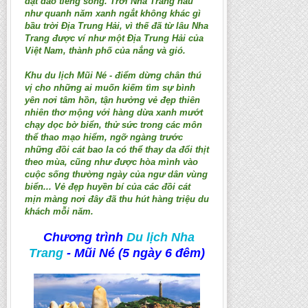
dạt dào tiếng sóng. Trời Nha Trang hầu
như quanh năm xanh ngắt không khác gì
bầu trời Ðịa Trung Hải, vì thế đã từ lâu Nha
Trang được ví như một Ðịa Trung Hải của
Việt Nam, thành phố của nắng và gió.
Khu du lịch Mũi Né - điểm dừng chân thú
vị cho những ai muốn kiếm tìm sự bình
yên nơi tâm hồn, tận hưởng vẻ đẹp thiên
nhiên thơ mộng với hàng dừa xanh mướt
chạy dọc bờ biển, thử sức trong các môn
thể thao mạo hiểm, ngỡ ngàng trước
những đồi cát bao la có thể thay da đổi thịt
theo mùa, cũng như được hòa mình vào
cuộc sống thường ngày của ngư dân vùng
biển... Vẻ đẹp huyền bí của các đồi cát
mịn màng nơi đây đã thu hút hàng triệu du
khách mỗi năm.
Chương trình
Du lịch Nha
Trang
- Mũi Né (5 ngày 6 đêm)