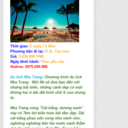
Thời gian:
6 ngày / 5 đêm
Phương tiện đi lại:
Ô tô, Tàu hỏa
Giá:
3,630,000 VNĐ
Ngày khởi hành:
Theo yêu cầu
Hotline: 0975.699.988
Du lịch Nha Trang
: Chương trình du lịch
Nha Trang - Mũi Né sẽ đưa bạn đến với
những bãi biển, những cảnh đẹp có một
không hai ở dải đất hình chữ S của chúng
ta.
Nha Trang vùng "Cát trắng, dương xanh"
này có 7km bờ biển toàn bãi tắm đẹp. Dải
cát trắng phau uốn cong như vành nón,
nghiêng nghiêng bên làn nước xanh thẫm