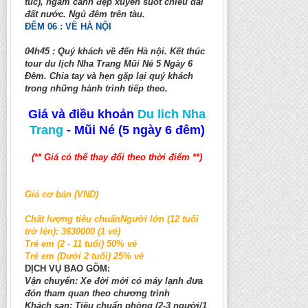
túc), ngắm cảnh đẹp xuyên suốt chiều dài
đất nước. Ngủ đêm trên tàu.
ĐÊM 06 : VỀ HÀ NỘI
04h45 : Quý khách về đến Hà nội. Kết thúc
tour du lịch Nha Trang Mũi Né 5 Ngày 6
Đêm. Chia tay và hẹn gặp lại quý khách
trong những hành trình tiếp theo.
Giá và điều khoản
Du lich Nha
Trang
- Mũi Né (5 ngày 6 đêm)
(** Giá có thể thay đổi theo thời điểm **)
Giá cơ bản (VND)
Chất lượng tiêu chuẩnNgười lớn (12 tuổi
trở lên): 3630000 (1 vé)
Trẻ em (2 - 11 tuổi) 50% vé
Trẻ em (Dưới 2 tuổi) 25% vé
DỊCH VỤ BAO GỒM:
Vận chuyển: Xe đời mới có máy lạnh đưa
đón tham quan theo chương trình
Khách sạn: Tiêu chuẩn phòng (2-3 người/1