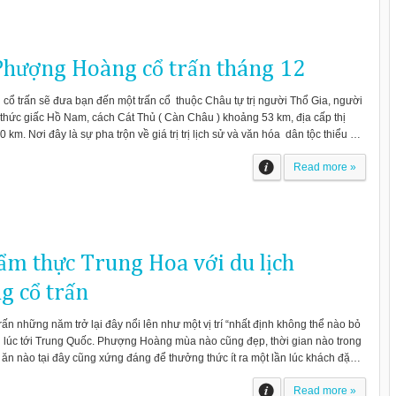
 Phượng Hoàng cổ trấn tháng 12
cổ trấn sẽ đưa bạn đến một trấn cổ thuộc Châu tự trị người Thổ Gia, người
thức giấc Hồ Nam, cách Cát Thủ ( Càn Châu ) khoảng 53 km, địa cấp thị
km. Nơi đây là sự pha trộn về giá trị trị lịch sử và văn hóa dân tộc thiểu …
Read more »
ẩm thực Trung Hoa với du lịch
 cổ trấn
n những năm trở lại đây nổi lên như một vị trí “nhất định không thể nào bỏ
ỗi lúc tới Trung Quốc. Phượng Hoàng mùa nào cũng đẹp, thời gian nào trong
 ăn nào tại đây cũng xứng đáng để thưởng thức ít ra một lần lúc khách đặ…
Read more »