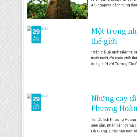
4 Singapore cách trung tâm
Một trong nh
29
Aug
thế giới
2017
" trần thế đệ nhất kiều" tạ
tuyệt tuyệt vời khóa chặt tì
du bạn tới với Trương Gia 
Những cay cầu
29
Aug
Phượng Hoàng
2017
Tới Du lịch Phượng Hoàng cổ
siêu sẵn, nhân tiện lợi mà
Đà Giang. Chắc hẳn bạn sẽ 