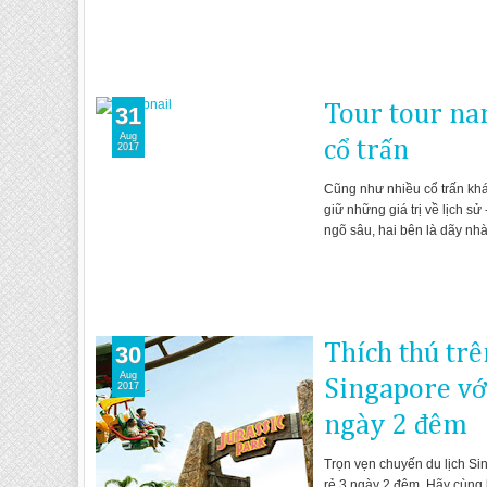
Tour tour na
31
Aug
cổ trấn
2017
Cũng như nhiều cổ trấn khá
giữ những giá trị về lịch s
ngõ sâu, hai bên là dãy nh
Thích thú trê
30
Aug
Singapore với
2017
ngày 2 đêm
Trọn vẹn chuyến du lịch Si
rẻ 3 ngày 2 đêm. Hãy cùng 