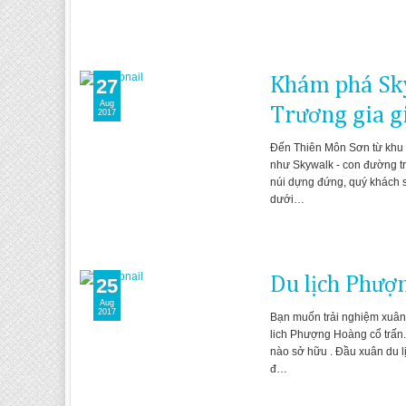
Khám phá Sky
27
Aug
Trương gia g
2017
Đến Thiên Môn Sơn từ khu D
như Skywalk - con đường tr
núi dựng đứng, quý khách 
dưới…
Du lịch Phượn
25
Aug
2017
Bạn muốn trải nghiệm xuân 
lich Phượng Hoàng cổ trấn.
nào sở hữu . Đầu xuân du l
đ…