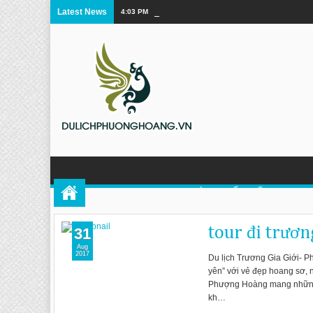
Latest News
4:03 PM
Điểm đến du lịch nổi bật ở Quý Châu
TOUR PHƯỢNG HOÀNG CỔ TRẤN
DU 
tour đi trươn
31
Aug
2017
Du lịch Trương Gia Giới- Ph
yên” với vẻ đẹp hoang sơ, 
Phượng Hoàng mang những 
kh…