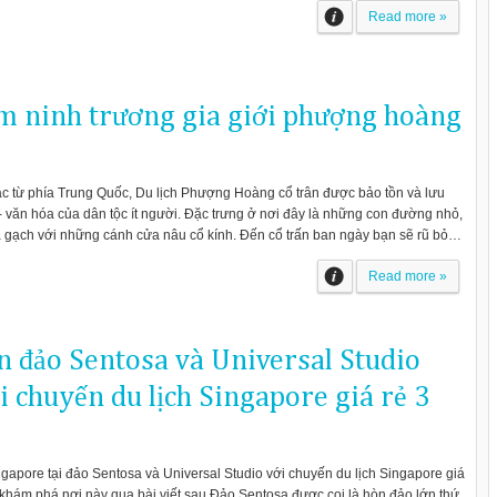
Read more »
m ninh trương gia giới phượng hoàng
c từ phía Trung Quốc, Du lịch Phượng Hoàng cổ trân được bảo tồn và lưu
ử - văn hóa của dân tộc ít người. Đặc trưng ở nơi đây là những con đường nhỏ,
à gạch với những cánh cửa nâu cổ kính. Đến cổ trấn ban ngày bạn sẽ rũ bỏ…
Read more »
n đảo Sentosa và Universal Studio
 chuyến du lịch Singapore giá rẻ 3
ngapore tại đảo Sentosa và Universal Studio với chuyến du lịch Singapore giá
khám phá nơi này qua bài viết sau Đảo Sentosa được coi là hòn đảo lớn thứ