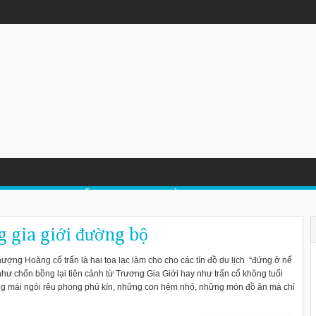
LỊCH TRUNG QUỐC
DU LỊCH LÀO
DU LỊCH MALAYSIA
g gia giới đường bộ
ượng Hoàng cổ trấn là hai tọa lạc làm cho cho các tín đồ du lịch “đứng ở nể
như chốn bồng lại tiên cảnh từ Trương Gia Giới hay như trấn cổ không tuổi
mái ngói rêu phong phủ kín, những con hẻm nhỏ, những món đồ ăn mà chỉ