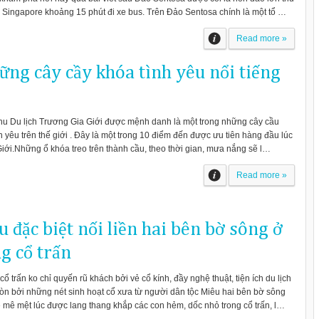
 Singapore khoảng 15 phút đi xe bus. Trên Đảo Sentosa chính là một tổ …
Read more »
ững cây cầy khóa tình yêu nổi tiếng
i khu Du lịch Trương Gia Giới được mệnh danh là một trong những cây cầu
nh yêu trên thế giới . Đây là một trong 10 điểm đến được ưu tiên hàng đầu lúc
Giới.Những ổ khóa treo trên thành cầu, theo thời gian, mưa nắng sẽ l…
Read more »
 đặc biệt nối liền hai bên bờ sông ở
 cổ trấn
 trấn ko chỉ quyến rũ khách bởi vẻ cổ kính, đầy nghệ thuật, tiện ích du lịch
 còn bởi những nét sinh hoạt cổ xưa từ người dân tộc Miêu hai bên bờ sông
mê mệt lúc được lang thang khắp các con hẻm, dốc nhỏ trong cổ trấn, l…