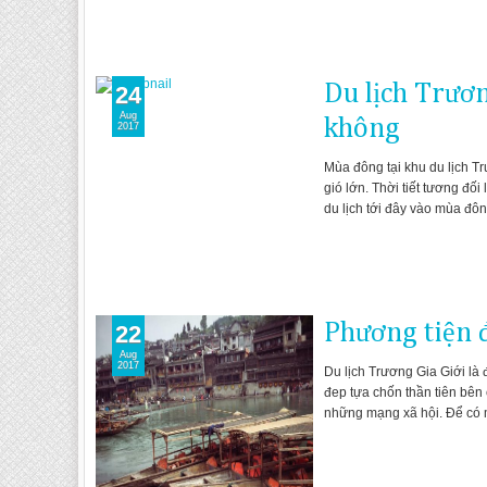
Du lịch Trươ
24
Aug
không
2017
Mùa đông tại khu du lịch Tr
gió lớn. Thời tiết tương đố
du lịch tới đây vào mùa đô
Phương tiện 
22
Aug
2017
Du lịch Trương Gia Giới là 
đep tựa chốn thần tiên bên 
những mạng xã hội. Để có mộ