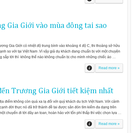
ng Gia Giới vào mùa đông tai sao
ương Gia Giới có nhiệt độ trung bình vào khoảng 4 độ C, thi thoảng sở hữu
i lạnh so với tại Việt Nam .Vì vậy giả dụ khách đang chuẩn bị với một chuyện
ng sắp tới thì không thể nào không chuẩn bị cho mình những chiếc áo …
Read more »
đến Trương Gia Giới tiết kiệm nhất
địa điểm không còn quá xa lạ đối với quý khách du lịch Việt Nam. Với cảnh
cạnh đời thực nó đã trở thành đề tai được săn đón tìm kiếm đa dạng trên
t chuyến đi tới đây an toan, hoàn hảo với tổn phí thấp thì việc chọn lựa …
Read more »