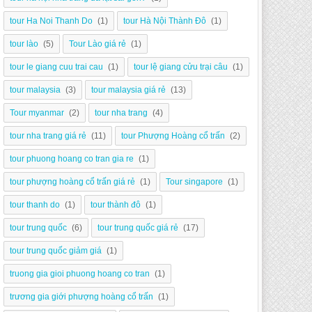
tour Ha Noi Thanh Do
(1)
tour Hà Nội Thành Đô
(1)
tour lào
(5)
Tour Lào giá rẻ
(1)
tour le giang cuu trai cau
(1)
tour lệ giang cửu trại câu
(1)
tour malaysia
(3)
tour malaysia giá rẻ
(13)
Tour myanmar
(2)
tour nha trang
(4)
tour nha trang giá rẻ
(11)
tour Phượng Hoàng cổ trấn
(2)
tour phuong hoang co tran gia re
(1)
tour phượng hoàng cổ trấn giá rẻ
(1)
Tour singapore
(1)
tour thanh do
(1)
tour thành đô
(1)
tour trung quốc
(6)
tour trung quốc giá rẻ
(17)
tour trung quốc giảm giá
(1)
truong gia gioi phuong hoang co tran
(1)
trương gia giới phượng hoàng cổ trấn
(1)