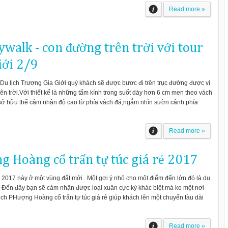
Read more »
walk - con đường trên trời với tour
iới 2/9
u lịch Trương Gia Giới quý khách sẽ được bươc đi trên trục đường được ví
ên trời.Với thiết kế là những tấm kính trong suốt dày hơn 6 cm men theo vách
sở hữu thể cảm nhận độ cao từ phía vách đá,ngắm nhìn sườn cảnh phía
Read more »
g Hoàng cổ trấn tự túc giá rẻ 2017
2017 này ở một vùng đất mới . Một gợi ý nhỏ cho một điểm đến lớn đó là du
 Đến đây bạn sẽ cảm nhận được loại xuân cực kỳ khác biệt mà ko một nơi
ịch PHượng Hoàng cổ trấn tự túc giá rẻ giúp khách lên một chuyến tàu dài
Read more »