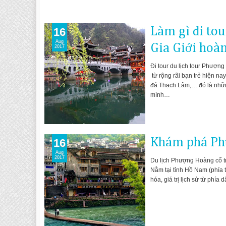
Làm gì đi to
16
Aug
Gia Giới hoà
2017
Đi tour du lịch tour Phượn
từ rộng rãi bạn trẻ hiện n
đá Thạch Lâm,… đó là những
mình…
Khám phá Ph
16
Aug
2017
Du lịch Phượng Hoàng cổ trấ
Nằm tại tỉnh Hồ Nam (phía t
hóa, giá trị lịch sử từ phía