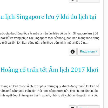
u lịch Singapore lưu ý khi du lịch tại
uốc gia đa chủng tộc sắc màu ta nên tìm hiểu về du lịch Singapore lưu ý để
Thời tiết và trang phục Tại Singapore thời tiết nóng, bạn nên mang theo trang
áng mát và tiện lợi. Bạn cũng nên cầm theo bên mình một chiếc ô n…
Read more »
Hoàng cổ trấn tết Âm lịch 2017 khơi
Hoàng cổ trấn được tổ chức từ phía những quý khách đang muốn tới trấn cổ
ám phá cảnh đẹp thần tiên, núi non, sông nước hữu tình, thung lũng buộc
sinh tuyệt đẹp, thăm quan thành quách, những dãy phố, những căn nhà cổ,