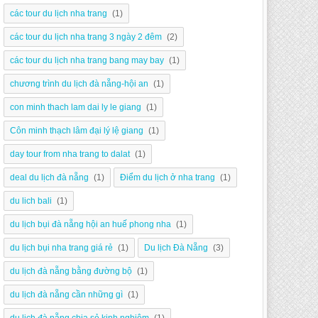
các tour du lịch nha trang
(1)
các tour du lịch nha trang 3 ngày 2 đêm
(2)
các tour du lịch nha trang bang may bay
(1)
chương trình du lịch đà nẵng-hội an
(1)
con minh thach lam dai ly le giang
(1)
Côn minh thạch lâm đại lý lệ giang
(1)
day tour from nha trang to dalat
(1)
deal du lịch đà nẵng
(1)
Điểm du lịch ở nha trang
(1)
du lich bali
(1)
du lịch bụi đà nẵng hội an huế phong nha
(1)
du lịch bụi nha trang giá rẻ
(1)
Du lịch Đà Nẵng
(3)
du lịch đà nẵng bằng đường bộ
(1)
du lịch đà nẵng cần những gì
(1)