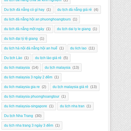
du lịch đà nẵng chia sẻ kinh nghiệm
(1)
Du lịch đà nẵng có gì hay
(1)
du lịch đà nẵng giá rẻ
(4)
du lịch đà nẵng hội an phuonghoangtours
(1)
du lịch đà nẵng một ngày
(1)
du lịch dai ly le giang
(1)
du lịch đại lý lệ giang
(1)
du lịch hà nội đà nẵng hội an huế
(1)
du lich lao
(11)
Du lịch Lào
(1)
du lịch lào giá rẻ
(5)
du lich malaysia
(14)
du lịch malaysia
(13)
du lịch malaysia 3 ngày 2 đêm
(1)
du lich malaysia gia re
(2)
du lịch malaysia giá rẻ
(13)
du lịch malaysia phuonghoangtour
(1)
du lich malaysia-singapore
(1)
du lịch nha tran
(1)
Du lịch Nha Trang
(30)
du lịch nha trang 3 ngày 3 đêm
(1)