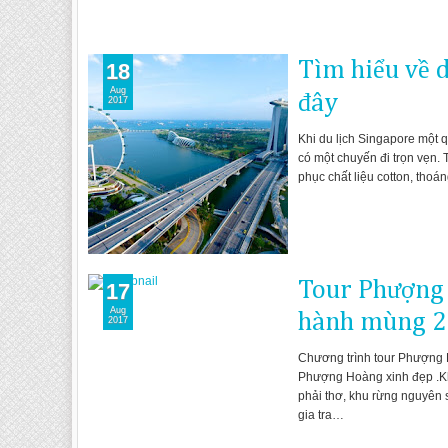
Tìm hiểu về d
18
Aug
đây
2017
Khi du lịch Singapore một q
có một chuyến đi trọn vẹn. 
phục chất liệu cotton, tho
Tour Phượng 
17
Aug
hành mùng 2
2017
Chương trình tour Phượng 
Phượng Hoàng xinh đẹp .Kh
phải thơ, khu rừng nguyên 
gia tra…