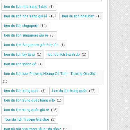
tour du lich nha trang 4 đảo
(1)
tour du lịch nha trang giá rẻ
(10)
tour du lich nhat ban
(1)
tour du lich singapore
(14)
tour du lịch singapore giá rẻ
(6)
tour du lịch Singapore giá rẻ tự túc
(1)
tour du lịch tây tạng
(1)
tour du lich thanh do
(1)
tour du lịch thành đô
(1)
tour du lịch tour Phượng Hoàng Cổ Trấn - Trương Gia Giới
(1)
tour du lich trung quoc
(1)
tour du lịch trung quốc
(17)
tour du lịch trung quốc bằng ô tô
(1)
tour du lịch trung quốc giá rẻ
(16)
Tour du lịch Trương Gia Giới
(1)
tour hà nội nha trang đà lạt sài gòn?
(1)