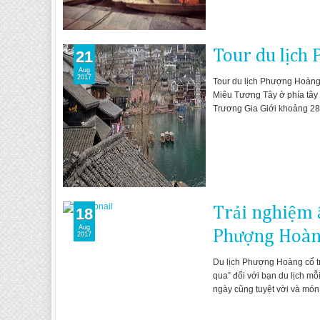
Tour du lịch
21
Aug
2017
Tour du lịch Phượng Hoàng 
Miêu Tương Tây ở phía tây 
Trương Gia Giới khoảng 280 
Trải nghiệm 
18
Aug
Phượng Hoàng
2017
Du lịch Phượng Hoàng cổ trấ
qua” đối với bạn du lịch m
ngày cũng tuyệt vời và món