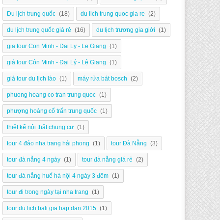
Du lịch trung quốc
(18)
du lich trung quoc gia re
(2)
du lịch trung quốc giá rẻ
(16)
du lịch trương gia giới
(1)
gia tour Con Minh - Dai Ly - Le Giang
(1)
giá tour Côn Minh - Đại Lý - Lệ Giang
(1)
giá tour du lịch lào
(1)
máy rửa bát bosch
(2)
phuong hoang co tran trung quoc
(1)
phượng hoàng cổ trấn trung quốc
(1)
thiết kế nội thất chung cư
(1)
tour 4 đảo nha trang hải phong
(1)
tour Đà Nẵng
(3)
tour đà nẵng 4 ngày
(1)
tour đà nẵng giá rẻ
(2)
tour đà nẵng huế hà nội 4 ngày 3 đêm
(1)
tour đi trong ngày tại nha trang
(1)
tour du lich bali gia hap dan 2015
(1)