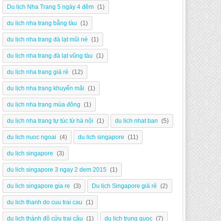
Du lịch Nha Trang 5 ngày 4 đêm
(1)
du lịch nha trang bằng tàu
(1)
du lịch nha trang đà lạt mũi né
(1)
du lịch nha trang đà lạt vũng tàu
(1)
du lịch nha trang giá rẻ
(12)
du lịch nha trang khuyến mãi
(1)
du lịch nha trang mùa đông
(1)
du lịch nha trang tự túc từ hà nội
(1)
du lich nhat ban
(5)
du lich nuoc ngoai
(4)
du lich singapore
(11)
du lịch singapore
(3)
du lich singapore 3 ngay 2 dem 2015
(1)
du lich singapore gia re
(3)
Du lịch Singapore giá rẻ
(2)
du lich thanh do cuu trai cau
(1)
du lịch thành đô cửu trại câu
(1)
du lich trung quoc
(7)