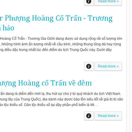
Read more »
ur Phượng Hoàng Cổ Trấn - Trương
n hảo
g Hoàng Cổ Trấn - Trương Gia Giớii đang được sử dụng rộng rãi số lượng lớn
ay. Những hình ảnh ấn tượng nhất về cầu kính, những thung lũng đá hay rừng
 điều đặc trưng nhất lúc đến điểm du lịch Trung Quốc này. Dưới đây
Read more »
ượng Hoàng cổ Trấn về đêm
n đang là điểm đến mới lạ, thu hút sự chú ý từ quý khách du lịch Việt Nam.
rung tây của Trung Quốc), địa danh này được bảo tồn siêu tốt về giá trị trị văn
 dân tộc thiểu số. Dân tộc thiểu số tại đây phần phổ biến là Mi…
Read more »