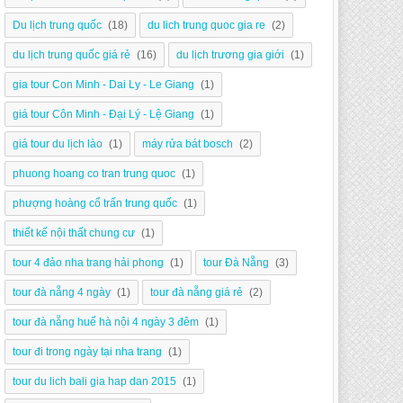
Du lịch trung quốc
(18)
du lich trung quoc gia re
(2)
du lịch trung quốc giá rẻ
(16)
du lịch trương gia giới
(1)
gia tour Con Minh - Dai Ly - Le Giang
(1)
giá tour Côn Minh - Đại Lý - Lệ Giang
(1)
giá tour du lịch lào
(1)
máy rửa bát bosch
(2)
phuong hoang co tran trung quoc
(1)
phượng hoàng cổ trấn trung quốc
(1)
thiết kế nội thất chung cư
(1)
tour 4 đảo nha trang hải phong
(1)
tour Đà Nẵng
(3)
tour đà nẵng 4 ngày
(1)
tour đà nẵng giá rẻ
(2)
tour đà nẵng huế hà nội 4 ngày 3 đêm
(1)
tour đi trong ngày tại nha trang
(1)
tour du lich bali gia hap dan 2015
(1)