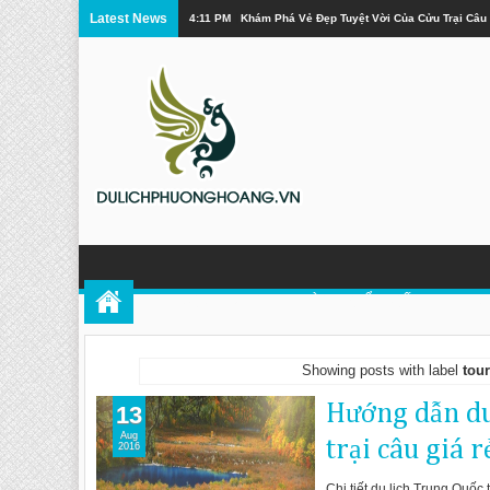
Latest News
4:11 PM
Khám Phá Vẻ Đẹp Tuyệt Vời Của Cửu Trại Câu
TOUR PHƯỢNG HOÀNG CỔ TRẤN
DU 
Showing posts with label
tour
Hướng dẫn du
13
Aug
trại câu giá r
2016
Chi tiết du lịch Trung Quố