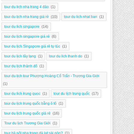
tour du lich nha trang 4 đảo
(1)
tour du lịch nha trang giá rẻ
(10)
tour du lich nhat ban
(1)
tour du lich singapore
(14)
tour du lịch singapore giá rẻ
(6)
tour du lịch Singapore giá rẻ tự túc
(1)
tour du lịch tây tạng
(1)
tour du lich thanh do
(1)
tour du lịch thành đô
(1)
tour du lịch tour Phượng Hoàng Cổ Trấn - Trương Gia Giới
(1)
tour du lich trung quoc
(1)
tour du lịch trung quốc
(17)
tour du lịch trung quốc bằng ô tô
(1)
tour du lịch trung quốc giá rẻ
(16)
Tour du lịch Trương Gia Giới
(1)
tour hà nội nha trang đà lạt sài gòn?
(1)