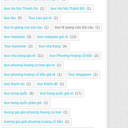
tour Ha Noi Thanh Do
(1)
tour Hà Nội Thành Đô
(1)
tour lào
(5)
Tour Lào giá rẻ
(1)
tour le giang cuu trai cau
(1)
tour lệ giang cửu trại câu
(1)
tour malaysia
(3)
tour malaysia giá rẻ
(13)
Tour myanmar
(2)
tour nha trang
(4)
tour nha trang giá rẻ
(11)
tour Phượng Hoàng cổ trấn
(2)
tour phuong hoang co tran gia re
(1)
tour phượng hoàng cổ trấn giá rẻ
(1)
Tour singapore
(1)
tour thanh do
(1)
tour thành đô
(1)
tour trung quốc
(6)
tour trung quốc giá rẻ
(17)
tour trung quốc giảm giá
(1)
truong gia gioi phuong hoang co tran
(1)
trương gia giới phượng hoàng cổ trấn
(1)