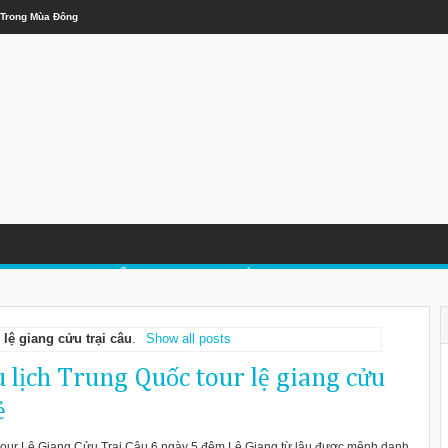
 Trong Mùa Đông
LỊCH TRUNG QUỐC
DU LỊCH LÀO
DU LỊCH MALAYSIA
 lệ giang cửu trại câu
.
Show all posts
 lịch Trung Quốc tour lệ giang cửu
ẻ
c tour Lệ Giang Cửu Trại Câu 6 ngày 5 đêm Lệ Giang từ lâu được mệnh danh