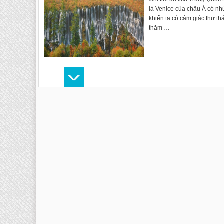
là Venice của châu Á có n
khiến ta có cảm giác thư t
thăm …