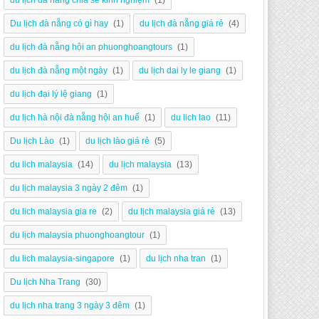
du lịch đà nẵng chia sẻ kinh nghiệm
(1)
Du lịch đà nẵng có gì hay
(1)
du lịch đà nẵng giá rẻ
(4)
du lịch đà nẵng hội an phuonghoangtours
(1)
du lịch đà nẵng một ngày
(1)
du lịch dai ly le giang
(1)
du lịch đại lý lệ giang
(1)
du lịch hà nội đà nẵng hội an huế
(1)
du lich lao
(11)
Du lịch Lào
(1)
du lịch lào giá rẻ
(5)
du lich malaysia
(14)
du lịch malaysia
(13)
du lịch malaysia 3 ngày 2 đêm
(1)
du lich malaysia gia re
(2)
du lịch malaysia giá rẻ
(13)
du lịch malaysia phuonghoangtour
(1)
du lich malaysia-singapore
(1)
du lịch nha tran
(1)
Du lịch Nha Trang
(30)
du lịch nha trang 3 ngày 3 đêm
(1)