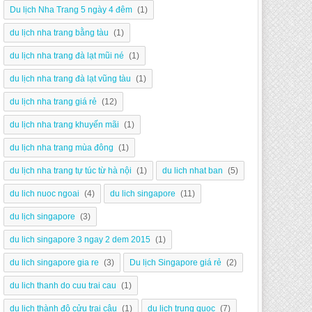
Du lịch Nha Trang 5 ngày 4 đêm
(1)
du lịch nha trang bằng tàu
(1)
du lịch nha trang đà lạt mũi né
(1)
du lịch nha trang đà lạt vũng tàu
(1)
du lịch nha trang giá rẻ
(12)
du lịch nha trang khuyến mãi
(1)
du lịch nha trang mùa đông
(1)
du lịch nha trang tự túc từ hà nội
(1)
du lich nhat ban
(5)
du lich nuoc ngoai
(4)
du lich singapore
(11)
du lịch singapore
(3)
du lich singapore 3 ngay 2 dem 2015
(1)
du lich singapore gia re
(3)
Du lịch Singapore giá rẻ
(2)
du lich thanh do cuu trai cau
(1)
du lịch thành đô cửu trại câu
(1)
du lich trung quoc
(7)