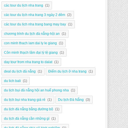
các tour du lịch nha trang
(1)
các tour du lịch nha trang 3 ngày 2 đêm
(2)
các tour du lịch nha trang bang may bay
(1)
chương trình du lịch đà nẵng-hội an
(1)
con minh thach lam dai ly le giang
(1)
Côn minh thạch lâm đại lý lệ giang
(1)
day tour from nha trang to dalat
(1)
deal du lịch đà nẵng
(1)
Điểm du lịch ở nha trang
(1)
du lich bali
(1)
du lịch bụi đà nẵng hội an huế phong nha
(1)
du lịch bụi nha trang giá rẻ
(1)
Du lịch Đà Nẵng
(3)
du lịch đà nẵng bằng đường bộ
(1)
du lịch đà nẵng cần những gì
(1)