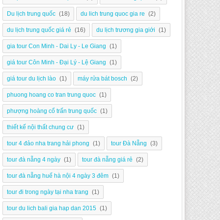
Du lịch trung quốc
(18)
du lich trung quoc gia re
(2)
du lịch trung quốc giá rẻ
(16)
du lịch trương gia giới
(1)
gia tour Con Minh - Dai Ly - Le Giang
(1)
giá tour Côn Minh - Đại Lý - Lệ Giang
(1)
giá tour du lịch lào
(1)
máy rửa bát bosch
(2)
phuong hoang co tran trung quoc
(1)
phượng hoàng cổ trấn trung quốc
(1)
thiết kế nội thất chung cư
(1)
tour 4 đảo nha trang hải phong
(1)
tour Đà Nẵng
(3)
tour đà nẵng 4 ngày
(1)
tour đà nẵng giá rẻ
(2)
tour đà nẵng huế hà nội 4 ngày 3 đêm
(1)
tour đi trong ngày tại nha trang
(1)
tour du lich bali gia hap dan 2015
(1)