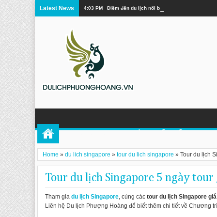
Latest News
4:03 PM
Điểm đến du lịch nổi bật ở Quý Châu
TOUR PHƯỢNG HOÀNG CỔ TRẤN
DU 
Home
»
du lich singapore
»
tour du lich singapore
»
Tour du lịch 
Tour du lịch Singapore 5 ngày tour
Tham gia
du lịch Singapore
, cùng các
tour du lịch Singapore giá
Liên hệ Du lịch Phượng Hoàng để biết thêm chi tiết về Chương trì