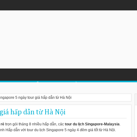
LỊCH TRUNG QUỐC
DU LỊCH LÀO
DU LỊCH MALAYSIA
Singapore 5 ngày tour giá hấp dẫn từ Hà Nội
 giá hấp dẫn từ Hà Nội
 rẻ
trọn gói tháng 8 nhiều hấp dẫn, các
tour du lịch Singapore-Malaysia
.
nh Hấp dẫn với tour du lịch Singapore 5 ngày 4 đêm giá tốt từ Hà Nội.