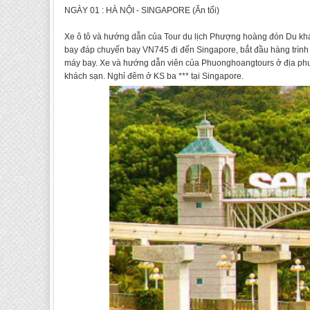
NGÀY 01 : HÀ NỘI - SINGAPORE (Ăn tối)
Xe ô tô và hướng dẫn của Tour du lịch Phượng hoàng đón Du khác
bay đáp chuyến bay VN745 đi đến Singapore, bắt đầu hàng trìn
máy bay. Xe và hướng dẫn viên của Phuonghoangtours ở địa ph
khách sạn. Nghỉ đêm ở KS ba *** tại Singapore.