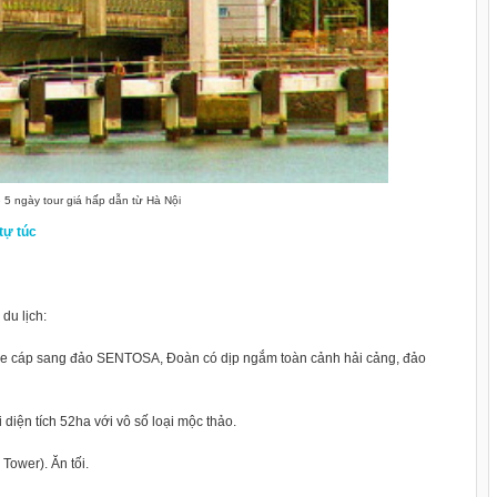
e 5 ngày tour giá hấp dẫn từ Hà Nội
tự túc
du lịch:
 xe cáp sang đảo SENTOSA, Đoàn có dịp ngắm toàn cảnh hải cảng, đảo
diện tích 52ha với vô số loại mộc thảo.
Tower). Ăn tối.