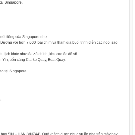
tại Singapore.
nổi tiếng của Singapore như:
ương với hơn 7,000 loài chim và tham gia buổi trình diễn các ngôi sao
 lịch khác như tòa đô chính, khu cao ốc đồ sộ...
n Yin, bến cảng Clarke Quay, Boat Quay.
ao tại Singapore.
c.
n bay SIN – HAN (VN744). Quý khách được phục vụ ăn nhẹ trên máy bay.