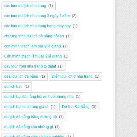
các tour du lịch nha trang
(1)
các tour du lịch nha trang 3 ngày 2 đêm
(2)
các tour du lịch nha trang bang may bay
(1)
chương trình du lịch đà nẵng-hội an
(1)
con minh thach lam dai ly le giang
(1)
Côn minh thạch lâm đại lý lệ giang
(1)
day tour from nha trang to dalat
(1)
deal du lịch đà nẵng
(1)
Điểm du lịch ở nha trang
(1)
du lich bali
(1)
du lịch bụi đà nẵng hội an huế phong nha
(1)
du lịch bụi nha trang giá rẻ
(1)
Du lịch Đà Nẵng
(3)
du lịch đà nẵng bằng đường bộ
(1)
du lịch đà nẵng cần những gì
(1)