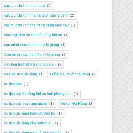
các tour du lịch nha trang
(1)
các tour du lịch nha trang 3 ngày 2 đêm
(2)
các tour du lịch nha trang bang may bay
(1)
chương trình du lịch đà nẵng-hội an
(1)
con minh thach lam dai ly le giang
(1)
Côn minh thạch lâm đại lý lệ giang
(1)
day tour from nha trang to dalat
(1)
deal du lịch đà nẵng
(1)
Điểm du lịch ở nha trang
(1)
du lich bali
(1)
du lịch bụi đà nẵng hội an huế phong nha
(1)
du lịch bụi nha trang giá rẻ
(1)
Du lịch Đà Nẵng
(3)
du lịch đà nẵng bằng đường bộ
(1)
du lịch đà nẵng cần những gì
(1)