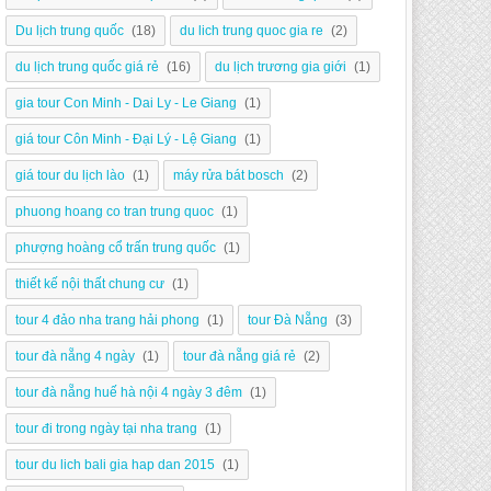
Du lịch trung quốc
(18)
du lich trung quoc gia re
(2)
du lịch trung quốc giá rẻ
(16)
du lịch trương gia giới
(1)
gia tour Con Minh - Dai Ly - Le Giang
(1)
giá tour Côn Minh - Đại Lý - Lệ Giang
(1)
giá tour du lịch lào
(1)
máy rửa bát bosch
(2)
phuong hoang co tran trung quoc
(1)
phượng hoàng cổ trấn trung quốc
(1)
thiết kế nội thất chung cư
(1)
tour 4 đảo nha trang hải phong
(1)
tour Đà Nẵng
(3)
tour đà nẵng 4 ngày
(1)
tour đà nẵng giá rẻ
(2)
tour đà nẵng huế hà nội 4 ngày 3 đêm
(1)
tour đi trong ngày tại nha trang
(1)
tour du lich bali gia hap dan 2015
(1)