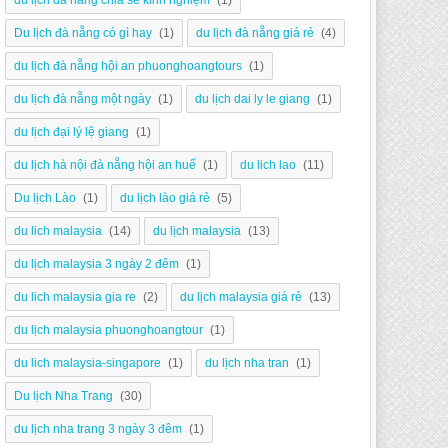
du lịch đà nẵng chia sẻ kinh nghiệm
(1)
Du lịch đà nẵng có gì hay
(1)
du lịch đà nẵng giá rẻ
(4)
du lịch đà nẵng hội an phuonghoangtours
(1)
du lịch đà nẵng một ngày
(1)
du lịch dai ly le giang
(1)
du lịch đại lý lệ giang
(1)
du lịch hà nội đà nẵng hội an huế
(1)
du lich lao
(11)
Du lịch Lào
(1)
du lịch lào giá rẻ
(5)
du lich malaysia
(14)
du lịch malaysia
(13)
du lịch malaysia 3 ngày 2 đêm
(1)
du lich malaysia gia re
(2)
du lịch malaysia giá rẻ
(13)
du lịch malaysia phuonghoangtour
(1)
du lich malaysia-singapore
(1)
du lịch nha tran
(1)
Du lịch Nha Trang
(30)
du lịch nha trang 3 ngày 3 đêm
(1)