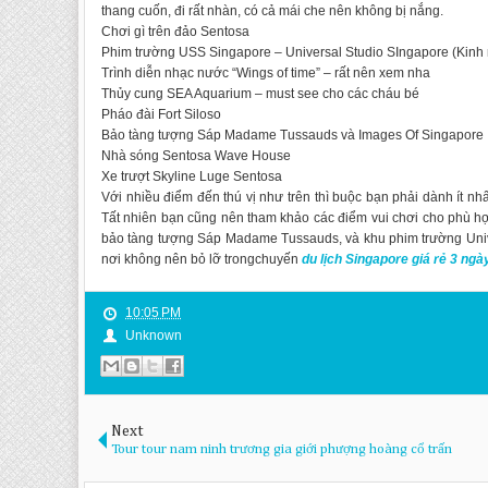
thang cuốn, đi rất nhàn, có cả mái che nên không bị nắng.
Chơi gì trên đảo Sentosa
Phim trường USS Singapore – Universal Studio SIngapore (Kinh
Trình diễn nhạc nước “Wings of time” – rất nên xem nha
Thủy cung SEA Aquarium – must see cho các cháu bé
Pháo đài Fort Siloso
Bảo tàng tượng Sáp Madame Tussauds và Images Of Singapore
Nhà sóng Sentosa Wave House
Xe trượt Skyline Luge Sentosa
Với nhiều điểm đến thú vị như trên thì buộc bạn phải dành ít nhấ
Tất nhiên bạn cũng nên tham khảo các điểm vui chơi cho phù hợ
bảo tàng tượng Sáp Madame Tussauds, và khu phim trường Unive
nơi không nên bỏ lỡ trongchuyến
du lịch Singapore giá rẻ 3 ng
10:05 PM
Unknown
Next
Tour tour nam ninh trương gia giới phượng hoàng cổ trấn