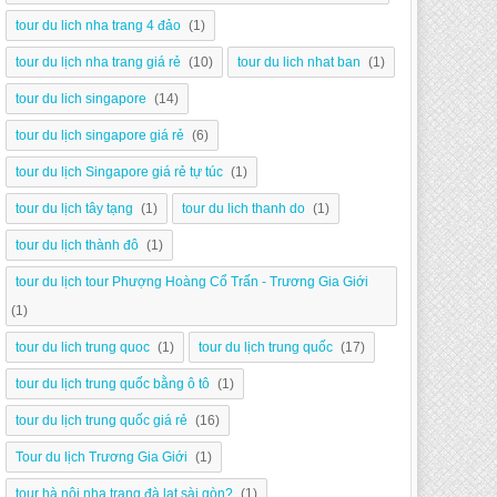
tour du lich nha trang 4 đảo
(1)
tour du lịch nha trang giá rẻ
(10)
tour du lich nhat ban
(1)
tour du lich singapore
(14)
tour du lịch singapore giá rẻ
(6)
tour du lịch Singapore giá rẻ tự túc
(1)
tour du lịch tây tạng
(1)
tour du lich thanh do
(1)
tour du lịch thành đô
(1)
tour du lịch tour Phượng Hoàng Cổ Trấn - Trương Gia Giới
(1)
tour du lich trung quoc
(1)
tour du lịch trung quốc
(17)
tour du lịch trung quốc bằng ô tô
(1)
tour du lịch trung quốc giá rẻ
(16)
Tour du lịch Trương Gia Giới
(1)
tour hà nội nha trang đà lạt sài gòn?
(1)