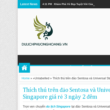
Latest News
4:11 PM
Khám Phá Vẻ Đẹp Tuyệt Vời Của Cửu Trại Câu
TOUR PHƯỢNG HOÀNG CỔ TRẤN
DU 
Home
» »Unlabelled »
Thích thú trên đảo Sentosa và Universal S
Thích thú trên đảo Sentosa và Unive
Singapore giá rẻ 3 ngày 2 đêm
Trọn vẹn chuyến
du lịch Singapore
tại đảo Sentosa và Universal