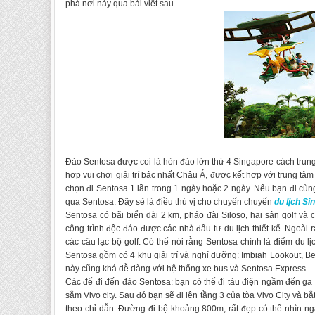
phá nơi này qua bài viết sau
Đảo Sentosa được coi là hòn đảo lớn thứ 4 Si
ngapore cách trung
hợp vui chơi giải trí bậc nhất Châu Á, được kết hợp với trung tâm
chọn đi Sentosa 1 lần trong 1 ngày hoặc 2 ngày. Nếu bạn đi cùn
qua Sentosa. Đây sẽ là điều thú vị cho chuyến
chuyến
du lịch Si
Sentosa có bãi biển dài 2 km, pháo đài Siloso, hai sân golf và
công trình độc đáo được các nhà đầu tư du lịch thiết kế. Ngoài r
các câu lạc bộ golf. Có thể nói rằng Sentosa chính là điểm du lị
Sentosa gồm có 4 khu giải trí và nghỉ dưỡng: Imbiah Lookout, Be
này cũng khá dễ dàng với hệ thống xe bus và Sentosa Express.
Các để đi đến đảo Sentosa: bạn có thể đi tàu điện ngầm đến ga
sắm Vivo city. Sau đó bạn sẽ đi lên tầng 3 của tòa Vivo City và bắ
theo chỉ dẫn. Đường đi bộ khoảng 800m, rất đẹp có thể nhìn n