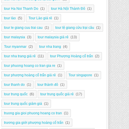
tour Ha Noi Thanh Do
(1)
tour Hà Nội Thành Đô
(1)
tour lào
(5)
Tour Lào giá rẻ
(1)
tour le giang cuu trai cau
(1)
tour lệ giang cửu trại câu
(1)
tour malaysia
(3)
tour malaysia giá rẻ
(13)
Tour myanmar
(2)
tour nha trang
(4)
tour nha trang giá rẻ
(11)
tour Phượng Hoàng cổ trấn
(2)
tour phuong hoang co tran gia re
(1)
tour phượng hoàng cổ trấn giá rẻ
(1)
Tour singapore
(1)
tour thanh do
(1)
tour thành đô
(1)
tour trung quốc
(6)
tour trung quốc giá rẻ
(17)
tour trung quốc giảm giá
(1)
truong gia gioi phuong hoang co tran
(1)
trương gia giới phượng hoàng cổ trấn
(1)