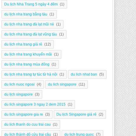
Du lịch Nha Trang 5 ngày 4 đêm
(1)
du lịch nha trang bằng tàu
(1)
du lịch nha trang đà lạt mũi né
(1)
du lịch nha trang đà lạt vũng tàu
(1)
du lịch nha trang giá rẻ
(12)
du lịch nha trang khuyến mãi
(1)
du lịch nha trang mùa đông
(1)
du lịch nha trang tự túc từ hà nội
(1)
du lich nhat ban
(5)
du lich nuoc ngoai
(4)
du lich singapore
(11)
du lịch singapore
(3)
du lich singapore 3 ngay 2 dem 2015
(1)
du lich singapore gia re
(3)
Du lịch Singapore giá rẻ
(2)
du lich thanh do cuu trai cau
(1)
du lịch thành đô cửu trại câu
(1)
du lich trung quoc
(7)