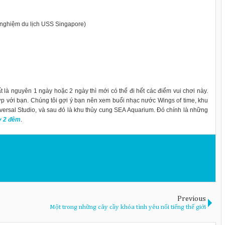
 nghiệm du lịch USS Singapore)
t là nguyên 1 ngày hoặc 2 ngày thì mới có thể đi hết các điểm vui chơi này.
p với bạn. Chúng tôi gợi ý bạn nên xem buổi nhạc nước Wings of time, khu
rsal Studio, và sau đó là khu thủy cung SEA Aquarium. Đó chính là những
ày 2 đêm
.
Previous
Một trong những cây cầy khóa tình yêu nổi tiếng thế giới