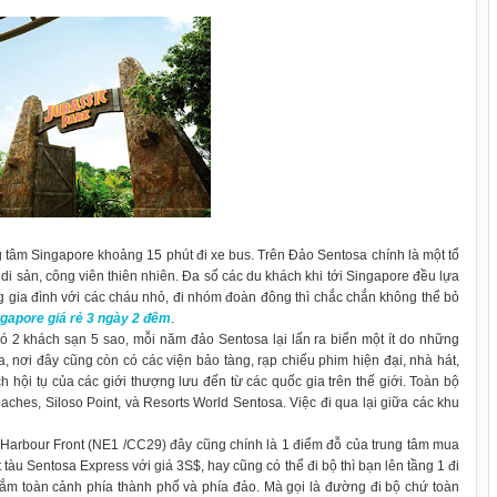
 tâm Singapore khoảng 15 phút đi xe bus. Trên Đảo Sentosa chính là một tổ
 di sản, công viên thiên nhiên. Đa số các du khách khi tới Singapore đều lựa
g gia đình với các cháu nhỏ, đi nhóm đoàn đông thì chắc chắn không thể bỏ
ngapore giá rẻ 3 ngày 2 đêm
.
 có 2 khách sạn 5 sao, mỗi năm đảo Sentosa lại lấn ra biển một ít do những
a, nơi đây cũng còn có các viện bảo tàng, rạp chiếu phim hiện đại, nhà hát,
ch hội tụ của các giới thượng lưu đến từ các quốc gia trên thế giới. Toàn bộ
aches, Siloso Point, và Resorts World Sentosa. Việc đi qua lại giữa các khu
 Harbour Front (NE1 /CC29) đây cũng chính là 1 điểm đỗ của trung tâm mua
t tàu Sentosa Express với giá 3S$, hay cũng có thể đi bộ thì bạn lên tầng 1 đi
gắm toàn cảnh phía thành phố và phía đảo. Mà gọi là đường đi bộ chứ toàn