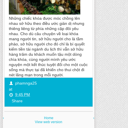
Những chiếc khóa được móc chồng lên
nhau sở hữu theo điều ước giản dị nhưng
thiêng liêng từ phía những cặp đôi yêu
nhau. Cho dù câu chuyện về loại khóa
mang người tin, sở hữu người cho là tầm
phào, sở hữu người cho đó chỉ là bí quyết
kiếm tiền tài ngành du lịch thì vẫn sở hữu
hàng trăm du khách muốn tậu một dòng
chìa khóa, cùng người mình yêu ước
nguyện một kết thúc tuyệt đối cho một cuộc
sống mà thực tại đã khiến cho thui chột đi
nét lãng mạn trong mỗi người.
phamnga25
at
9:45 PM
Share
‹
Home
›
View web version