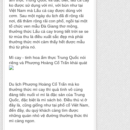
ẩm thực Trung Quốc và đặc biệt, lẩu cá cay
ko được sử dụng với mì, với bún như tại
Việt Nam mà Lẩu cá cay được dùng với
cơm. Sau một ngày du lịch đã đi rộng rãi
nơi, đã thăm rộng rãi con phố, ngồi tại một
tổ chức ven mẫu Đà Giang thơ mộng,
thưởng thức Lẩu cá cay trong tiết trời se se
từ mùa thu là điều xuất sắc đẹp mà phải
thưởng thức mới cảm thấy hết được mẫu
thú từ phía nó.
Mì cay - tinh hoa ẩm thực Trung Quốc nói
riêng và Phượng Hoàng Cổ Trấn khái quát
Du lịch Phượng Hoàng Cổ Trấn mà ko
thưởng thức mì cay thì quả tình vô cùng
đáng tiếc nuối vì mì là đặc sản của Trung
Quốc, đặc biệt là mì sách bò. Điều thú vị ở
đây là, cũng giống như tại phố cổ Việt Nam,
đến đây, du quý khách càng tìm được
những quán nhỏ vệ đường thưởng thức thì
mì càng ngon.