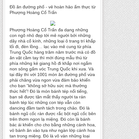
Đồ ăn đường phố - vẻ hoàn hảo ẩm thực từ
Phượng Hoàng Cổ Trấn
Phượng Hoàng Cổ Trấn đa dạng những
con ngõ nhỏ đẹp tới mê người bởi những
dãy nhà cổ kính, những loại ô trang trí khắp
lối đi, đèn lồng… lạc vào mê cung từ phía
Trung Quốc hàng trăm năm trước mà có đồ
ăn vặt cầm tay thì mới đúng mẫu thú từ
phía những kẻ giang hồ đi khắp nơi ngắm
non sông gấm vóc Trung Quốc khi xưa. Và
tại đây thì với 1001 món ăn đường phố vừa
phải chăng vừa ngon vừa đảm bảo khiến
cho bạn “không sở hữu sức mà thưởng
thức hết”! Đó là món bánh tép nổi tiếng,
bạn sẽ được tận mắt thấy người ta rán
bánh tép lúc những con tép vẫn còn
dancing đầm tanh tách trong chảo. Đó là
bánh ngũ cốc rán được rắc bột ngũ cốc bên
trên thơm ngon lạ miệng. Đó còn là bánh
bác ái khiến cho cho bằng những cánh hoa,
vỏ bánh ăn vào tựa như ngàn lớp cánh hoa
tan trong miệng. Đó là vô vàn những loại