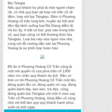
Bia Tsingta
Nếu quý khách ko phải là một người chậm
rãi, có nhẽ quý bạn sẽ hợp với trấn cổ về
đêm, hợp với bia Tsingtao. Đêm ở Phượng
Hoàng cổ trấn lung linh, huyền ảo bởi ánh
đèn lấp lánh xuống loại Đà Giang diễm lệ.
Và lúc ấy, ở bất cứ bar, pub nào trong trấn
cổ, quý bạn cũng có thể thưởng thức bia
Tsingtao. Loại bia này vừa ngon vừa nhẹ,
cùng với đồ nướng đặc sản tại Phượng
Hoàng là sự phối hợp hoàn hảo.
Đồ ăn ở Phượng Hoàng Cổ Trấn cũng là
một nét quyến rũ của phía trấn cổ 1300
năm níu chân quý khách du lịch. Nếu có
thời cơ tới Phượng Hoàng Cổ Trấn một lần,
đừng quên lẩu cá, đừng quên mì cay, đừng
quên bánh tép, kẹo kéo, trà đạo, cũng
đừng quên bia Tsingtao với một tí men say.
Trấn cổ Phượng Hoàng, từng điều vô cùng
nhỏ với thể làm quý quý khách hạnh phúc
suốt cả một ngày.