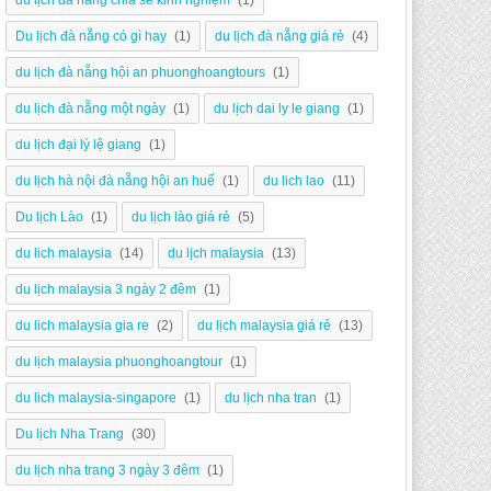
du lịch đà nẵng chia sẻ kinh nghiệm
(1)
Du lịch đà nẵng có gì hay
(1)
du lịch đà nẵng giá rẻ
(4)
du lịch đà nẵng hội an phuonghoangtours
(1)
du lịch đà nẵng một ngày
(1)
du lịch dai ly le giang
(1)
du lịch đại lý lệ giang
(1)
du lịch hà nội đà nẵng hội an huế
(1)
du lich lao
(11)
Du lịch Lào
(1)
du lịch lào giá rẻ
(5)
du lich malaysia
(14)
du lịch malaysia
(13)
du lịch malaysia 3 ngày 2 đêm
(1)
du lich malaysia gia re
(2)
du lịch malaysia giá rẻ
(13)
du lịch malaysia phuonghoangtour
(1)
du lich malaysia-singapore
(1)
du lịch nha tran
(1)
Du lịch Nha Trang
(30)
du lịch nha trang 3 ngày 3 đêm
(1)