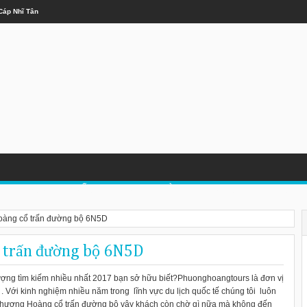
 Trong Mùa Đông
LỊCH TRUNG QUỐC
DU LỊCH LÀO
DU LỊCH MALAYSIA
oàng cổ trấn đường bộ 6N5D
 trấn đường bộ 6N5D
lượng tìm kiếm nhiều nhất 2017 bạn sở hữu biết?Phuonghoangtours là đơn vị
 . Với kinh nghiệm nhiều năm trong lĩnh vực du lịch quốc tế chúng tôi luôn
 Phượng Hoàng cổ trấn đường bộ vậy khách còn chờ gì nữa mà không đến