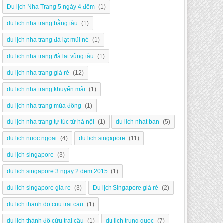
Du lịch Nha Trang 5 ngày 4 đêm
(1)
du lịch nha trang bằng tàu
(1)
du lịch nha trang đà lạt mũi né
(1)
du lịch nha trang đà lạt vũng tàu
(1)
du lịch nha trang giá rẻ
(12)
du lịch nha trang khuyến mãi
(1)
du lịch nha trang mùa đông
(1)
du lịch nha trang tự túc từ hà nội
(1)
du lich nhat ban
(5)
du lich nuoc ngoai
(4)
du lich singapore
(11)
du lịch singapore
(3)
du lich singapore 3 ngay 2 dem 2015
(1)
du lich singapore gia re
(3)
Du lịch Singapore giá rẻ
(2)
du lich thanh do cuu trai cau
(1)
du lịch thành đô cửu trại câu
(1)
du lich trung quoc
(7)