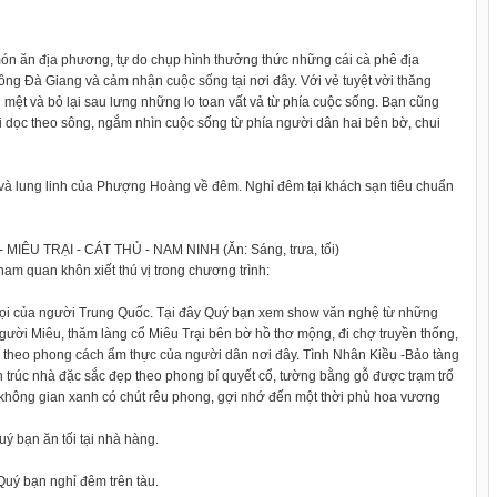
 ăn địa phương, tự do chụp hình thưởng thức những cái cà phê địa
ông Đà Giang và cảm nhận cuộc sống tại nơi đây. Với vẻ tuyệt vời thăng
mệt và bỏ lại sau lưng những lo toan vất vả từ phía cuộc sống. Bạn cũng
ôi dọc theo sông, ngắm nhìn cuộc sống từ phía người dân hai bên bờ, chui
 và lung linh của Phượng Hoàng về đêm. Nghỉ đêm tại khách sạn tiêu chuẩn
TRẠI - CÁT THỦ - NAM NINH (Ăn: Sáng, trưa, tối)
am quan khôn xiết thú vị trong chương trình:
gọi của người Trung Quốc. Tại đây Quý bạn xem show văn nghệ từ những
gười Miêu, thăm làng cổ Miêu Trại bên bờ hồ thơ mộng, đi chợ truyền thống,
a theo phong cách ẩm thực của người dân nơi đây. Tình Nhân Kiều -Bảo tàng
n trúc nhà đặc sắc đẹp theo phong bí quyết cổ, tường bằng gỗ được trạm trổ
và không gian xanh có chút rêu phong, gợi nhớ đến một thời phù hoa vương
ý bạn ăn tối tại nhà hàng.
Quý bạn nghỉ đêm trên tàu.