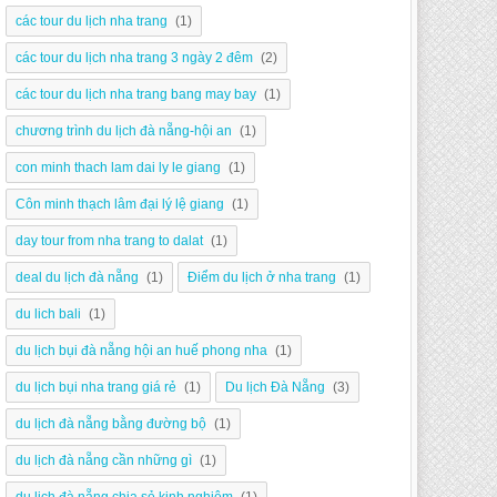
các tour du lịch nha trang
(1)
các tour du lịch nha trang 3 ngày 2 đêm
(2)
các tour du lịch nha trang bang may bay
(1)
chương trình du lịch đà nẵng-hội an
(1)
con minh thach lam dai ly le giang
(1)
Côn minh thạch lâm đại lý lệ giang
(1)
day tour from nha trang to dalat
(1)
deal du lịch đà nẵng
(1)
Điểm du lịch ở nha trang
(1)
du lich bali
(1)
du lịch bụi đà nẵng hội an huế phong nha
(1)
du lịch bụi nha trang giá rẻ
(1)
Du lịch Đà Nẵng
(3)
du lịch đà nẵng bằng đường bộ
(1)
du lịch đà nẵng cần những gì
(1)