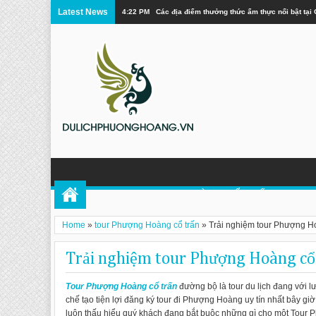
Latest News
4:11 PM
Khám Phá Vẻ Đẹp Tuyệt Vời Của Cửu Trại Câu
TOUR PHƯỢNG HOÀNG CỔ TRẤN
DU 
Home
»
tour Phượng Hoàng cổ trấn
»
Trải nghiệm tour Phượng H
Trải nghiệm tour Phượng Hoàng cổ
Tour Phượng Hoàng cổ trấn
đường bộ là tour du lịch đang với 
chế tạo tiện lợi đăng ký tour đi Phượng Hoàng uy tín nhất bây giờ
luôn thấu hiểu quý khách đang bắt buộc những gì cho một Tour