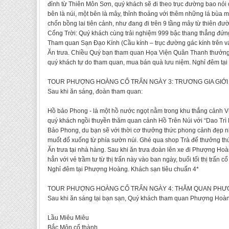
đỉnh từ Thiên Môn Sơn, quý khách sẽ đi theo trục đường bao nói 
bên là núi, một bên là mây, thỉnh thoảng với thêm những lá bùa 
chốn bồng lai tiên cảnh, như đang đi trên 9 tầng mây từ thiên đư
Cổng Trời: Quý khách cùng trải nghiệm 999 bậc thang thẳng đứng 
Tham quan Sạn Đạo Kính (Cầu kính – trục đường gác kính trên v
Ăn trưa. Chiều Quý bạn tham quan Họa Viện Quân Thanh thưởng t
quý khách tự do tham quan, mua bán quà lưu niệm. Nghỉ đêm tại 
TOUR PHƯỢNG HOÀNG CỔ TRẤN NGÀY 3: TRƯƠNG GIA GIỚI - P
Sau khi ăn sáng, đoàn tham quan:
Hồ bảo Phong - là một hồ nước ngọt nằm trong khu thắng cảnh 
quý khách ngồi thuyền thăm quan cảnh Hồ Trên Núi với “Dao Trì
Bảo Phong, du bạn sẽ với thời cơ thưởng thức phong cảnh đẹp nh
muốt đổ xuống từ phía sườn núi. Ghé qua shop Trà để thưởng th
Ăn trưa tại nhà hàng. Sau khi ăn trưa đoàn lên xe đi Phượng Hoà
hẳn với vẻ trầm tư từ thị trấn này vào ban ngày, buổi tối thị trấn
Nghỉ đêm tại Phượng Hoàng. Khách sạn tiêu chuẩn 4*
TOUR PHƯỢNG HOÀNG CỔ TRẤN NGÀY 4: THĂM QUAN PHƯỢNG 
Sau khi ăn sáng tại bạn sạn, Quý khách tham quan Phượng Hoàn
Lầu Miêu Miêu
Bắc Môn cổ thành