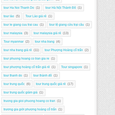
tour Ha Noi Thanh Do
(1)
tour Hà Nội Thành Đô
(1)
tour lào
(5)
Tour Lào giá rẻ
(1)
tour le giang cuu trai cau
(1)
tour lệ giang cửu trại câu
(1)
tour malaysia
(3)
tour malaysia giá rẻ
(13)
Tour myanmar
(2)
tour nha trang
(4)
tour nha trang giá rẻ
(11)
tour Phượng Hoàng cổ trấn
(2)
tour phuong hoang co tran gia re
(1)
tour phượng hoàng cổ trấn giá rẻ
(1)
Tour singapore
(1)
tour thanh do
(1)
tour thành đô
(1)
tour trung quốc
(6)
tour trung quốc giá rẻ
(17)
tour trung quốc giảm giá
(1)
truong gia gioi phuong hoang co tran
(1)
trương gia giới phượng hoàng cổ trấn
(1)