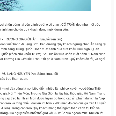
với chốn bồng lai tiên cảnh dưới è cổ gian , CỔ TRẤN đẹp như một bức
u tình làm cho du quý khách đứng ngồi dưng yên.
ƯƠNG GIA GIỚI (Ăn: Trưa, tối trên tàu)
 Đoàn xuất hành đi Lạng Sơn, trên đường Quý khách ngừng chân Ăn sáng tại
ành trình sang Trung Quốc. Đoàn xuất cảnh qua cửa khẩu Hữu Nghị Quan.
ng Quốc (cách cửa khẩu 18 km). Sau lúc ăn trưa đoàn xuất hành đi Nam Ninh
đi Trương Gia Giới lúc 17h50” từ phía Nam Ninh. Quý khách ăn tối, và nghỉ
Ũ LĂNG NGUYÊN (Ăn: Sáng, trưa, tối)
cáp treo tham quan:
 – nơi đây cũng là nơi biểu diễn nhiều lần phi cơ xuyên vượt động Thiên
 gia Núi Thiên Môn, Trương Gia Giới, tại tây bắc thức giấc Hồ Nam, Trung
ống cáp treo tại Thiên Môn được tuyên bố trong các ấn phẩm du lịch là "cáp
 cáp treo và tổng chiều dài lên tới hơn 7.400 mét, độ cao của ga trên từ tuyến
 đi lên). Trong cáp treo Quý khách mang thể ngắm toàn cảnh thị trấn và
ường đua nguy hiểm nhất thế giới với 99 khúc cua ngoạn mục. Khi lên tới