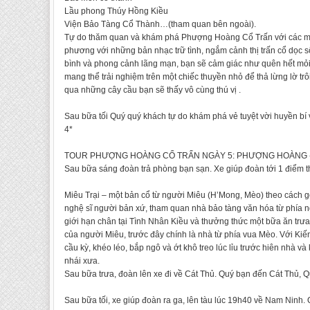
Lầu phong Thúy Hồng Kiều
Viện Bảo Tàng Cổ Thành…(tham quan bên ngoài).
Tự do thăm quan và khám phá Phượng Hoàng Cổ Trấn với các món
phương với những bản nhạc trữ tình, ngắm cảnh thị trấn cổ dọc s
bình và phong cảnh lãng mạn, bạn sẽ cảm giác như quên hết mỏi 
mang thể trải nghiệm trên một chiếc thuyền nhỏ để thả lừng lờ tr
qua những cây cầu bạn sẽ thấy vô cùng thú vị .
Sau bữa tối Quý quý khách tự do khám phá vẻ tuyệt vời huyền bí
4*
TOUR PHƯỢNG HOÀNG CỔ TRẤN NGÀY 5: PHƯỢNG HOÀNG - MIÊU 
Sau bữa sáng đoàn trả phòng bạn sạn. Xe giúp đoàn tới 1 điểm th
Miêu Trại – một bản cổ từ người Miêu (H’Mong, Mèo) theo cách 
nghệ sĩ người bản xứ, tham quan nhà bảo tàng văn hóa từ phía n
giới hạn chân tại Tình Nhân Kiều và thưởng thức một bữa ăn trư
của người Miêu, trước đây chính là nhà từ phía vua Mèo. Với Kiế
cầu kỳ, khéo léo, bắp ngô và ớt khô treo lúc lỉu trước hiên nhà 
nhái xưa.
Sau bữa trưa, đoàn lên xe đi về Cát Thủ. Quý bạn đến Cát Thủ, Qu
Sau bữa tối, xe giúp đoàn ra ga, lên tàu lúc 19h40 về Nam Ninh. 