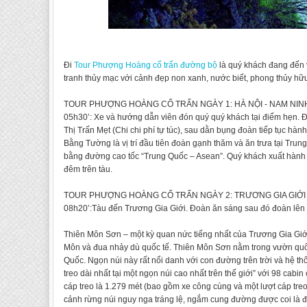
Đi
Tour Phượng Hoàng cổ trấn đường bộ
là quý khách đang đến 
tranh thủy mạc với cảnh đẹp non xanh, nước biết, phong thủy hữ
TOUR PHƯỢNG HOÀNG CỔ TRẤN NGÀY 1: HÀ NỘI - NAM NINH - TR
05h30’: Xe và hướng dẫn viên đón quý quý khách tại điểm hẹn.
Thị Trấn Mẹt (Chi chi phí tự túc), sau dằn bụng đoàn tiếp tục h
Bằng Tường là vị trí đầu tiên đoàn gạnh thăm và ăn trưa tại Tru
bằng đ­ường cao tốc “Trung Quốc – Asean”. Quý khách xuất hành 
đêm trên tàu.
TOUR PHƯỢNG HOÀNG CỔ TRẤN NGÀY 2: TRƯƠNG GIA GIỚI - V
08h20’:Tàu đến Trương Gia Giới. Đoàn ăn sáng sau đó đoàn lên 
Thiên Môn Sơn – một kỳ quan nức tiếng nhất của Trương Gia Giới
Môn và đua nhảy dù quốc tế. Thiên Môn Sơn nằm trong vườn quốc
Quốc. Ngọn núi này rất nổi danh với con đường trên trời và hệ th
treo dài nhất tại một ngọn núi cao nhất trên thế giới” với 98 cabin
cáp treo là 1.279 mét (bao gồm xe công cùng và một lượt cáp treo
cảnh rừng núi nguy nga tráng lệ, ngắm cung đường được coi là đ