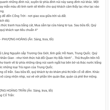
quanh những đỉnh núi, xuyên từ phía đỉnh núi này sang đỉnh núi khác. Một
may mắn màu đỏ tinh ranh sẽ khiến cho quý khách cảm thấy lạc như lạc vào
ờng.
để đến Cổng Trời - nơi giao xoa giữa trời và đất.
ách đá).
hức tranh họa bằng cát, Mua sắm tại cửa hàng tơ lụa. Sau bữa tối, Quý
quý khách sạn tiêu chuẩn 4*
HƯỢNG HOÀNG (Ăn: Sáng, trưa, tối)
Vũ Lăng Nguyên sắp Trương Gia Giới, tỉnh giấc Hồ Nam, Trung Quốc. Quý
 Nhân Gian - như hình thức hát đối Quan Họ Bắc Ninh"…Thả thuyền trên hồ
ư tranh vẽ từ phía những rặng núi xanh ngắt hai bên bờ và thác nước trắng
ức những loại Trà ngon của Trung Quốc.
ng cổ trấn. Sau bữa tối, quý khách tự do khám phá thị trấn cổ về đêm. Khác
 cổ vô cùng nhộn nhịp, vui vẻ với phần lớn quán Bar, quán cà phê thơ mộng.
HOÀNG TRẤN (Ăn: Sáng, trưa, tối)
g Cổ Trấn: