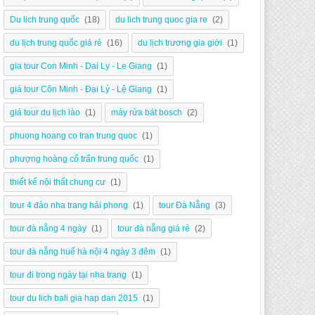
Du lịch trung quốc
(18)
du lich trung quoc gia re
(2)
du lịch trung quốc giá rẻ
(16)
du lịch trương gia giới
(1)
gia tour Con Minh - Dai Ly - Le Giang
(1)
giá tour Côn Minh - Đại Lý - Lệ Giang
(1)
giá tour du lịch lào
(1)
máy rửa bát bosch
(2)
phuong hoang co tran trung quoc
(1)
phượng hoàng cổ trấn trung quốc
(1)
thiết kế nội thất chung cư
(1)
tour 4 đảo nha trang hải phong
(1)
tour Đà Nẵng
(3)
tour đà nẵng 4 ngày
(1)
tour đà nẵng giá rẻ
(2)
tour đà nẵng huế hà nội 4 ngày 3 đêm
(1)
tour đi trong ngày tại nha trang
(1)
tour du lich bali gia hap dan 2015
(1)