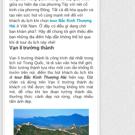
giữa sự hiện đại của phương Tây với nét cổ
kinh của phương Đông. Tất cả đã hòa quyện và
tạo nên sức hút vô cùng mạnh mẽ đối với
khách du lịch khi chọn
tour Bắc Kinh Thượng
Hải
ở Việt Nam. Ở đây có điều gì đang chờ
bạn khám phá?. Hãy để chúng tôi giới thiệu đến
bạn những địa điểm hấp dẫn không thể bỏ qua
khi đi tour du lịch này nhé!
Vạn lí trường thành
Vạn lí trường thành là công trình dài nhất trong
lịch sử Trung Quốc, là di sản văn hóa thế giới.
Bức tường thành tựa như một con rắn khổng lồ
trườn trên núi, điểm thu hút khách du lịch khi
đi
tour Bắc Kinh Thượng Hải
hiện nay. Đặt
chân và đứng trên Vạn lí trường thành du
khách có thể được tận hưởng không khí mát
mẻ, dễ chịu khi leo đoạn tường thành dài,
thưởng thức cảnh đẹp núi rừng, chụp nhiều
tấm ảnh đẹp.