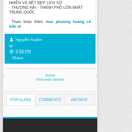
NHIÊN VÀ NÉT ĐẸP LỊCH SỬ
- THƯỢNG HẢI - THÀNH PHỐ LỚN NHẤT
TRUNG QUỐC
Tham khảo thêm:
tour phượng hoàng cổ
trấn rẻ
nguyễn huyền
at
9:58 PM
Share
‹
Home
›
View web version
POPULARS
COMMENTS
ARCHIVE