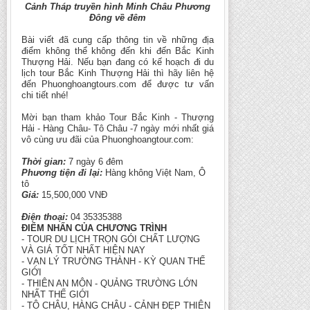
Cảnh Tháp truyền hình Minh Châu Phương
Đông về đêm
Bài viết đã cung cấp thông tin về những địa
điểm không thể không đến khi đến Bắc Kinh
Thượng Hải. Nếu bạn đang có kế hoạch đi du
lịch tour Bắc Kinh Thượng Hải thì hãy liên hệ
đến Phuonghoangtours.com để được tư vấn
chi tiết nhé!
Mời bạn tham khảo Tour Bắc Kinh - Thượng
Hải - Hàng Châu- Tô Châu -7 ngày mới nhất giá
vô cùng ưu đãi của Phuonghoangtour.com
:
Thời gian:
7 ngày 6 đêm
Phương tiện đi lại:
Hàng không Việt Nam, Ô
tô
Giá:
15,500,000 VNĐ
Điện thoại:
04 35335388
ĐIỂM NHẤN CỦA CHƯƠNG TRÌNH
- TOUR DU LỊCH TRỌN GÓI CHẤT LƯỢNG
VÀ GIÁ TỐT NHẤT HIỆN NAY
- VẠN LÝ TRƯỜNG THÀNH - KỲ QUAN THẾ
GIỚI
- THIÊN AN MÔN - QUẢNG TRƯỜNG LỚN
NHẤT THẾ GIỚI
- TÔ CHÂU, HÀNG CHÂU - CẢNH ĐẸP THIÊN