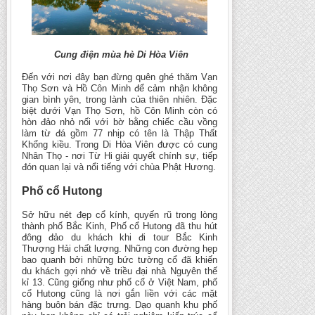
Cung điện mùa hè Di Hòa Viên
Đến với nơi đây bạn đừng quên ghé thăm Vạn
Thọ Sơn và Hồ Côn Minh để cảm nhận không
gian bình yên, trong lành của thiên nhiên. Đặc
biệt dưới Vạn Thọ Sơn, hồ Côn Minh còn có
hòn đảo nhỏ nối với bờ bằng chiếc cầu vồng
làm từ đá gồm 77 nhịp có tên là Thập Thất
Khổng kiều. Trong Di Hòa Viên được có cung
Nhân Thọ - nơi Từ Hi giải quyết chính sự, tiếp
đón quan lại và nổi tiếng với chùa Phật Hương.
Phố cổ Hutong
Sở hữu nét đẹp cổ kính, quyến rũ trong lòng
thành phố Bắc Kinh, Phố cổ Hutong đã thu hút
đông đảo du khách khi đi tour Bắc Kinh
Thượng Hải chất lượng. Những con đường hẹp
bao quanh bởi những bức tường cổ đã khiến
du khách gợi nhớ về triều đại nhà Nguyên thế
kỉ 13. Cũng giống như phố cổ ở Việt Nam, phố
cổ Hutong cũng là nơi gắn liền với các mặt
hàng buôn bán đặc trưng. Dạo quanh khu phố