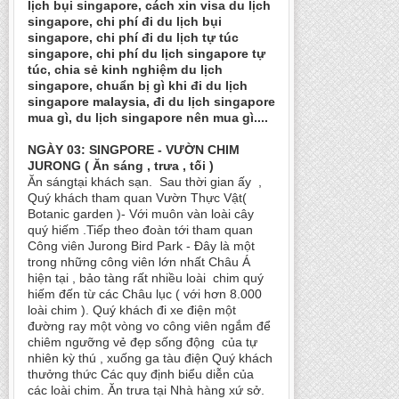
lịch bụi singapore, cách xin visa du lịch
singapore, chi phí đi du lịch bụi
singapore, chi phí đi du lịch tự túc
singapore, chi phí du lịch singapore tự
túc, chia sẻ kinh nghiệm du lịch
singapore, chuẩn bị gì khi đi du lịch
singapore malaysia, đi du lịch singapore
mua gì, du lịch singapore nên mua gì....
NGÀY 03: SINGPORE - VƯỜN CHIM
JURONG ( Ăn sáng , trưa , tối )
Ăn sángtại khách sạn. Sau thời gian ấy ,
Quý khách tham quan Vườn Thực Vật(
Botanic garden )- Với muôn vàn loài cây
quý hiếm .Tiếp theo đoàn tới tham quan
Công viên Jurong Bird Park - Đây là một
trong những công viên lớn nhất Châu Á
hiện tại , bảo tàng rất nhiều loài chim quý
hiếm đến từ các Châu lục ( với hơn 8.000
loài chim ). Quý khách đi xe điện một
đường ray một vòng vo công viên ngắm để
chiêm ngưỡng vẻ đẹp sống động của tự
nhiên kỳ thú , xuống ga tàu điện Quý khách
thưởng thức Các quy định biểu diễn của
các loài chim. Ăn trưa tại Nhà hàng xứ sở.