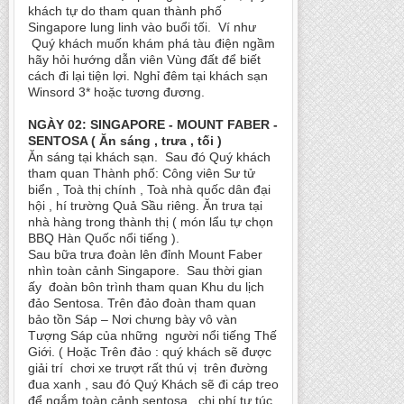
khách tự do tham quan thành phố
Singapore lung linh vào buổi tối. Ví như
Quý khách muốn khám phá tàu điện ngầm
hãy hỏi hướng dẫn viên Vùng đất để biết
cách đi lại tiện lợi. Nghỉ đêm tại khách sạn
Winsord 3* hoặc tương đương.
NGÀY 02: SINGAPORE - MOUNT FABER -
SENTOSA ( Ăn sáng , trưa , tối )
Ăn sáng tại khách sạn. Sau đó Quý khách
tham quan Thành phố: Công viên Sư tử
biển , Toà thị chính , Toà nhà quốc dân đại
hội , hí trường Quả Sầu riêng. Ăn trưa tại
nhà hàng trong thành thị ( món lẩu tự chọn
BBQ Hàn Quốc nổi tiếng ).
Sau bữa trưa đoàn lên đỉnh Mount Faber
nhìn toàn cảnh Singapore. Sau thời gian
ấy đoàn bôn trình tham quan Khu du lịch
đảo Sentosa. Trên đảo đoàn tham quan
bảo tồn Sáp – Nơi chưng bày vô vàn
Tượng Sáp của những người nổi tiếng Thế
Giới. ( Hoặc Trên đảo : quý khách sẽ được
giải trí chơi xe trượt rất thú vị trên đường
đua xanh , sau đó Quý Khách sẽ đi cáp treo
để ngắm toàn cảnh sentosa , chi phí tự túc.