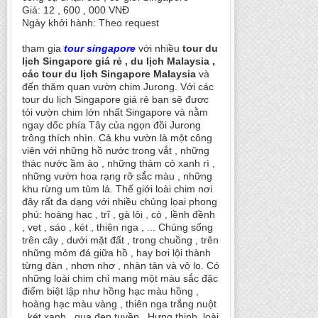
Giá: 12 , 600 , 000 VNĐ
Ngày khởi hành: Theo request
tham gia
tour singapore
với nhiều
tour du
lịch Singapore giá rẻ , du lịch Malaysia ,
các tour du lịch Singapore Malaysia
và
đến thăm quan vườn chim Jurong. Với các
tour du lịch Singapore giá rẻ bạn sẽ đươc
tói vườn chim lớn nhất Singapore và nằm
ngay dốc phía Tây của ngọn đồi Jurong
trông thích nhìn. Cả khu vườn là một công
viên với những hồ nước trong vắt , những
thác nước ầm ào , những thảm cỏ xanh rì ,
những vườn hoa rạng rỡ sắc màu , những
khu rừng um tùm lá. Thế giới loài chim nơi
đây rất đa dạng với nhiều chủng lọai phong
phú: hoàng hạc , trĩ , gà lôi , cò , lềnh đềnh
, vẹt , sáo , két , thiên nga , ... Chúng sống
trên cây , dưới mặt đất , trong chuồng , trên
những mỏm đá giữa hồ , hay bơi lội thành
từng đàn , nhơn nhơ , nhàn tản và vô lo. Có
những loài chim chỉ mang một màu sắc đặc
điểm biệt lập như hồng hạc màu hồng ,
hoàng hạc màu vàng , thiên nga trắng nuột
, két xanh , quạ đen tuyền. Hưng thịnh loài