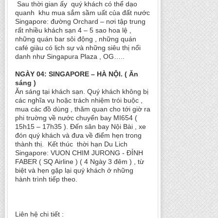
Sau thời gian ấy quý khách có thể dạo
quanh khu mua sắm sầm uất của đất nước
Singapore: đường Orchard – nơi tập trung
rất nhiều khách sạn 4 – 5 sao hoa lệ ,
những quán bar sôi động , những quán
café giàu có lịch sự và những siêu thị nổi
danh như Singapura Plaza , OG…..
NGÀY 04: SINGAPORE – HÀ NỘI. ( Ăn
sáng )
Ăn sáng tại khách sạn. Quý khách không bị
các nghĩa vụ hoặc trách nhiệm trói buộc ,
mua các đồ dùng , thăm quan cho tới giờ ra
phi truờng về nước chuyến bay MI654 (
15h15 – 17h35 ). Đến sân bay Nội Bài , xe
đón quý khách và đưa về điểm hẹn trong
thành thị. Kết thúc thời hạn Du Lich
Singapore: VUON CHIM JURONG - ĐỈNH
FABER ( SQ Airline ) ( 4 Ngày 3 đêm ) , từ
biệt và hẹn gặp lại quý khách ở những
hành trình tiếp theo.
Liên hệ chi tiết :