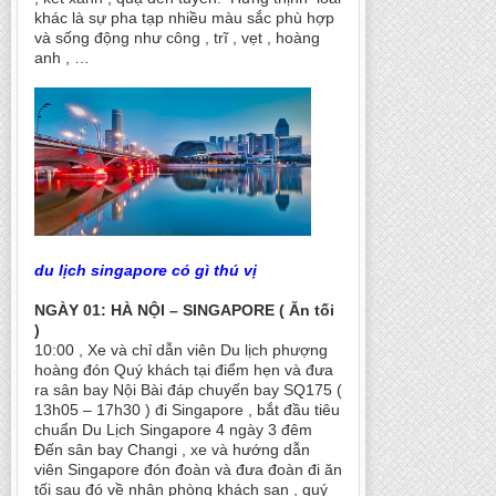
khác là sự pha tạp nhiều màu sắc phù hợp
và sống động như công , trĩ , vẹt , hoàng
anh , …
du lịch singapore có gì thú vị
NGÀY 01: HÀ NỘI – SINGAPORE ( Ăn tối
)
10:00 , Xe và chỉ dẫn viên Du lịch phượng
hoàng đón Quý khách tại điểm hẹn và đưa
ra sân bay Nội Bài đáp chuyến bay SQ175 (
13h05 – 17h30 ) đi Singapore , bắt đầu tiêu
chuẩn Du Lịch Singapore 4 ngày 3 đêm
Đến sân bay Changi , xe và hướng dẫn
viên Singapore đón đoàn và đưa đoàn đi ăn
tối sau đó về nhận phòng khách sạn , quý