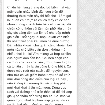
Chiều hè , lang thang dọc bờ biển , tạt vào
mấy quán nhậu bình dân ven biển để
thưởng thức món này thì hết chê. Làm gọi
là quán chứ thực ra chỉ có mấy chiếc bàn
nhựa chông chênh trên bãi cát , cái bếp dã
chiến cộng thêm vài tấm tôn phế liệu , mấy
cây cột căng tấm bạt lên để che bếp tránh
gió biển. Bất ngờ) đi nhậu quán ven biển
thì nhất thiết phải kêu món cá đuối nướng.
Dân nhậu khoái , chủ quán cũng khoái , bởi
món này chế biến giản đơn , không mất
nhiều thời kì , lại Vừa miệng và hợp túi tiền
của người dân cần lao. Chỉ nên chọn con
cá đuối vừa tay vừa tiền , đừng ham to ( to
cá to tiền , mấy lại ăn cũng không hết ). Cá
được móc ruột rửa sạch , để nguyên con;
nhớ rửa cá với giấm hoặc rượu đế để khử
mùi khai nồng đặc điểm của loại cá này ,
nếu không khi nướng lên sẽ phảng phất
mùi khai khai là ăn mất ngon. Dùng dao
rạch vài đường nhỏ trên thân cá để khi ướp
gia vị sẽ thấm đến từng thớ cá. Cái khó và
quan trọng nhất là phần ướp gia vị , đủ cả
sa tế , hạt nêm , đường , muối , gừng ,