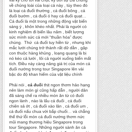
vài ký cho tới vài chục ký bởi sự Đa chủng
về chủng loài của loại cá này , tùy theo đó
là loại cá đuối thường , cá đuối bông , cá
đuối bướm , cá đuối ó hay cá đuối quạt…
Cá đuối là một trong những động vật biển
sáng ý , khôn khéo nhất. Phải là người có
kinh nghiệm đi biển lâu năm , biết lượng
sức mình sức cá mới “thuần hóa” được
chúng. Thứ cá đuối tuy hiền từ , nhưng khi
mắc lưới chúng trở thành rất dữ dằn , gặp
con thuộc hàng khủng , loạng quạng là bị
nó kéo cả lưới , lôi cả người xuống biển mất
tích. Điều này càng nâng giá trị của món cá
đuối nướng trong tour Singapore lên vài
bậc do độ khan hiếm của vật liệu chính
Phải nói ,
cá đuối
thịt ngon thơm hảo hạng
nên làm món gì cũng hấp dẫn , người dân
đã sáng chế ra nhiều món ăn từ có đuối
ngon lành , nào là lẩu cá đuối , cá đuối
chiên sả ớt , cá đuối xào lăn , cá đuối um ,
cá đuối nấu chua với bắp chuối… và chẳng
thể thứ lỗi món cá đuối nướng thơm nức
mũi mang thương hiệu Singapore trong
tour Singapore. Những người sành ăn cá