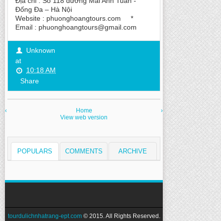
Địa chỉ : Số 118 đường Mai Anh Tuấn -
Đống Đa – Hà Nội
Website : phuonghoangtours.com *
Email : phuonghoangtours@gmail.com
Unknown
at
10:18 AM
Share
‹
Home
›
View web version
POPULARS
COMMENTS
ARCHIVE
tourdulichnhatrang-ept.com
© 2015. All Rights Reserved.