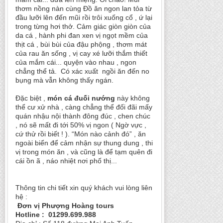
thơm nồng nàn cùng Đồ ăn ngon lan tỏa từ
đầu lưỡi lên đến mũi rồi trôi xuống cổ , ứ lại
trong từng hơi thở. Cảm giác giòn giòn của
da cá , hành phi đan xen vị ngọt mềm của
thịt cá , bùi bùi của đậu phộng , thơm mát
của rau ăn sống , vị cay xé lưỡi thắm thiết
của mắm cái... quyện vào nhau , ngon
chẳng thể tả. Có xác xuất ngồi ăn đến no
bụng mà vẫn không thấy ngán.
Đặc biệt ,
món cá đuối nướng
này không
thể cư xử nhà , càng chẳng thể đối đãi mấy
quán nhậu nội thành đông đúc , chen chúc
, nó sẽ mất đi tới 50% vị ngon ( Ngờ vực ,
cứ thử rồi biết ! ). “Món nào cảnh đó” , ăn
ngoài biển để cảm nhận sự thung dung , thi
vị trong món ăn , và cũng là để tạm quên đi
cái ồn ã , náo nhiệt nơi phố thị...
Thông tin chi tiết xin quý khách vui lòng liên
hệ :
Đơn vị Phượng Hoàng tours
Hotline : 01299.699.988