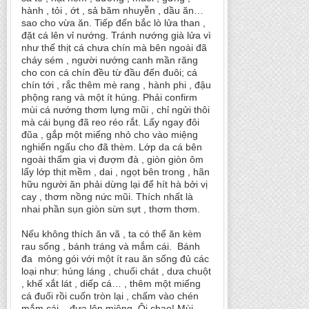
hành , tỏi , ớt , sả băm nhuyễn , dầu ăn…
sao cho vừa ăn. Tiếp đến bắc lò lửa than ,
đặt cá lên vỉ nướng. Tránh nướng già lửa vì
như thế thịt cá chưa chín mà bên ngoài đã
cháy sém , người nướng canh mần răng
cho con cá chín đều từ đầu đến đuôi; cá
chín tới , rắc thêm mè rang , hành phi , đậu
phộng rang và một ít húng. Phải confirm
mùi cá nướng thơm lựng mũi , chỉ ngửi thôi
mà cái bụng đã reo réo rắt. Lấy ngay đôi
đũa , gắp một miếng nhỏ cho vào miệng
nghiến ngấu cho đã thèm. Lớp da cá bên
ngoài thấm gia vị đượm đà , giòn giòn ôm
lấy lớp thịt mềm , dai , ngọt bên trong , hãn
hữu người ăn phải dừng lại để hít hà bởi vị
cay , thơm nồng nức mũi. Thích nhất là
nhai phần sụn giòn sừn sựt , thơm thơm.
Nếu không thích ăn vã , ta có thể ăn kèm
rau sống , bánh tráng và mắm cái. Bánh
đa mỏng gói với một ít rau ăn sống đủ các
loại như: húng láng , chuối chát , dưa chuột
, khế xắt lát , diếp cá… , thêm một miếng
cá đuối rồi cuốn tròn lại , chấm vào chén
mắm cái... đưa lên miệng. Ôi chao! Mùi