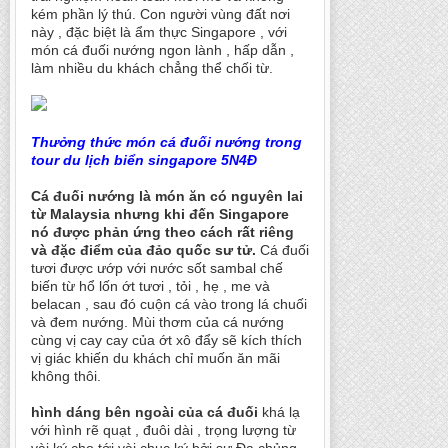
kém phần lý thú. Con người vùng đất nơi
này , đặc biệt là ẩm thực Singapore , với
món cá đuối nướng ngon lành , hấp dẫn ,
làm nhiều du khách chẳng thể chối từ.
Thưởng thức món cá đuối nướng trong
tour du lịch biển singapore 5N4Đ
Cá đuối nướng là món ăn có nguyên lai
từ Malaysia nhưng khi đến Singapore
nó được phản ứng theo cách rất riêng
và đặc điểm của đảo quốc sư tử.
Cá đuối
tươi được ướp với nước sốt sambal chế
biến từ hổ lốn ớt tươi , tỏi , hẹ , me và
belacan , sau đó cuộn cá vào trong lá chuối
và đem nướng. Mùi thơm của cá nướng
cùng vị cay cay của ớt xô đẩy sẽ kích thích
vị giác khiến du khách chỉ muốn ăn mãi
không thôi.
hình dáng bên ngoài của cá đuối
khá lạ
với hình rẽ quạt , đuôi dài , trọng lượng từ