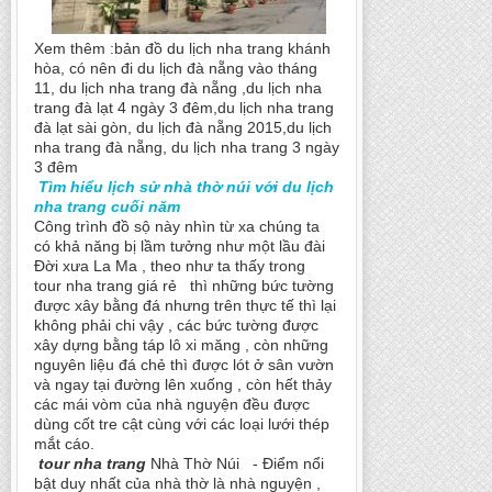
Xem thêm :bản đồ du lịch nha trang khánh
hòa, có nên đi du lịch đà nẵng vào tháng
11, du lịch nha trang đà nẵng ,du lịch nha
trang đà lạt 4 ngày 3 đêm,du lịch nha trang
đà lạt sài gòn, du lịch đà nẵng 2015,du lịch
nha trang đà nẵng, du lịch nha trang 3 ngày
3 đêm
Tìm hiểu lịch sử nhà thờ núi với du lịch
nha trang cuối năm
Công trình đồ sộ này nhìn từ xa chúng ta
có khả năng bị lầm tưởng như một lầu đài
Đời xưa La Ma , theo như ta thấy trong
tour nha trang giá rẻ thì những bức tường
được xây bằng đá nhưng trên thực tế thì lại
không phải chi vậy , các bức tường được
xây dựng bằng táp lô xi măng , còn những
nguyên liệu đá chẻ thì được lót ở sân vườn
và ngay tại đường lên xuống , còn hết thảy
các mái vòm của nhà nguyện đều được
dùng cốt tre cật cùng với các loại lưới thép
mắt cáo.
tour nha trang
Nhà Thờ Núi - Điểm nổi
bật duy nhất của nhà thờ là nhà nguyện ,