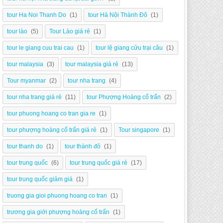
tour Ha Noi Thanh Do
(1)
tour Hà Nội Thành Đô
(1)
tour lào
(5)
Tour Lào giá rẻ
(1)
tour le giang cuu trai cau
(1)
tour lệ giang cửu trại câu
(1)
tour malaysia
(3)
tour malaysia giá rẻ
(13)
Tour myanmar
(2)
tour nha trang
(4)
tour nha trang giá rẻ
(11)
tour Phượng Hoàng cổ trấn
(2)
tour phuong hoang co tran gia re
(1)
tour phượng hoàng cổ trấn giá rẻ
(1)
Tour singapore
(1)
tour thanh do
(1)
tour thành đô
(1)
tour trung quốc
(6)
tour trung quốc giá rẻ
(17)
tour trung quốc giảm giá
(1)
truong gia gioi phuong hoang co tran
(1)
trương gia giới phượng hoàng cổ trấn
(1)