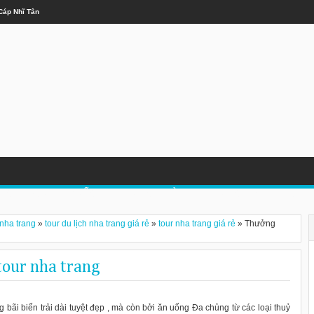
 Trong Mùa Đông
LỊCH TRUNG QUỐC
DU LỊCH LÀO
DU LỊCH MALAYSIA
 nha trang
»
tour du lịch nha trang giá rẻ
»
tour nha trang giá rẻ
»
Thưởng
tour nha trang
 bãi biển trải dài tuyệt đẹp , mà còn bởi ăn uống Đa chủng từ các loại thuỷ