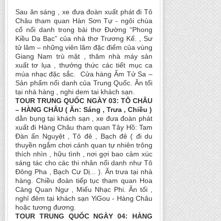
Sau ăn sáng , xe đưa đoàn xuất phát đi Tô
Châu tham quan Hàn Sơn Tự - ngôi chùa
cổ nổi danh trong bài thơ Đường “Phong
Kiều Dạ Bạc” của nhà thơ Trương Kế. , Sư
tử lâm – những viên lãm đặc điểm của vùng
Giang Nam trù mật , thăm nhà máy sản
xuất tơ lụa , thưởng thức các tiết mục ca
múa nhạc đặc sắc. Cửa hàng Ấm Tử Sa –
Sản phẩm nổi danh của Trung Quốc. Ăn tối
tại nhà hàng , nghi dem tai khách sạn.
TOUR TRUNG QUỐC NGÀY 03: TÔ CHÂU
– HÀNG CHÂU ( Ăn: Sáng , Trưa , Chiều )
dằn bụng tại khách sạn , xe đưa đoàn phát
xuất đi Hàng Châu tham quan Tây Hồ: Tam
Đàn ấn Nguyệt , Tô đê , Bạch đê ( đi du
thuyền ngắm chơi cảnh quan tự nhiên trông
thích nhìn , hữu tình , nơi gợi bao cảm xúc
sáng tác cho các thi nhân nổi danh như Tô
Đông Pha , Bạch Cư Dị... ). Ăn trưa tại nhà
hàng. Chiều đoàn tiếp tục tham quan Hoa
Cảng Quan Ngư , Miếu Nhạc Phi. Ăn tối ,
nghỉ đêm tại khách sạn YiGou - Hàng Châu
hoặc tương đương.
TOUR TRUNG QUỐC NGÀY 04: HÀNG