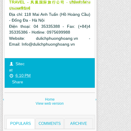
TRAVEL -
凤凰国际旅行公司
-
บริษัททัวร์ต่าง
ประเทศฟีนิกซ์
Địa chỉ: 118 Mai Anh Tuấn (Hồ Hoàng Cầu)
- Đống Đa - Hà Nội
Điện thoại: 04 35335388 - Fax: (+84)4
35335386 - Hotline: 0975699988
Website:
dulichphuonghoang.vn
-
Email:
Info@dulichphuonghoang.vn
Sitec
at
6:10 PM
Share
‹
Home
›
View web version
POPULARS
COMMENTS
ARCHIVE