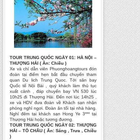
TOUR TRUNG QUỐC NGÀY 01: HÀ NỘI –
THƯỢNG HẢI ( Ăn: Chiều )
Xe và chỉ dẫn viên Phuonghoangtours đón
đoàn tại điểm hẹn bắt đầu chuyến tham
quan Du lich Trung Quoc. Tới sân bay
Quốc tế Nội Bài , quý khách làm thủ tục
xuất cảnh , đáp chuyến bay VN 530 lúc
10h25 đi Thượng Hải. Đến nơi lúc 14h25 ,
xe và HDV đưa đoàn về Khách sạn nhận
phòng nghỉ ngơi. Đoàn ăn tối tại nhà hàng.
Nghỉ đêm tại khách sạn Hong Ye 3*** tại
Thượng Hải hoặc tương đương.
TOUR TRUNG QUỐC NGÀY 02: THƯỢNG
HẢI – TÔ CHÂU ( Ăn: Sáng , Trưa , Chiều
)