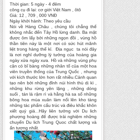
Thời gian: 5 ngày - 4 đêm
công cụ đi lại: cơ giới Việt Nam , ôtô
Giá: 12 , 709 , 000 VNĐ
Ngày khởi hành: Theo yêu cầu
Nói về Hàng Châu , chúng tôi chẳng thể
không nhắc đến Tây Hồ lừng danh. Ba mặt
được ôm lấy bởi những ngọn đồi , vùng hồ
thần tiên này là một nơi có sức hút mãnh
liệt trong hàng thế kỉ. Địa ngục ta nói đây
là nơi nghỉ dưỡng lý tưởng của hoàng gia
ngày xửa ngày xưa. Hồ và những vùng phụ
cận có bĩ bàng những nhân tố của một hoa
viên truyền thống của Trung Quốc , nhưng
với kích thước lớn hơn rất nhiều.Cảnh quan
tạo nên bởi những đỉnh núi hình thù dị kì ,
những khu rừng yên lặng , những dòng
suối , tán lá rậm rì và hằng hà sa số những
bông hoa mùa xuân làm nổi lên kho tàng
những tác phẩm cấu trúc và điêu khắc khôn
xiết quý giá...Hãy liên tưởng với Du lich
phượng hoàng để được trải nghiệm những
chuyến Du lich Trung Quoc chất lượng và
ấn tượng nhất.