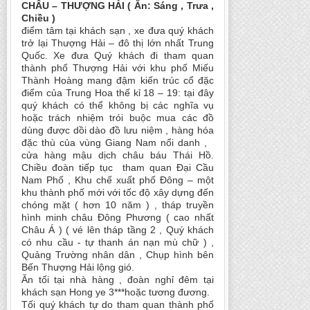
CHÂU – THƯỢNG HẢI ( Ăn: Sáng , Trưa ,
Chiều )
điểm tâm tại khách sạn , xe đưa quý khách
trở lại Thượng Hải – đô thị lớn nhất Trung
Quốc. Xe đưa Quý khách đi tham quan
thành phố Thượng Hải với khu phố Miếu
Thành Hoàng mang đậm kiến trúc cổ đặc
điểm của Trung Hoa thế kỉ 18 – 19: tại đây
quý khách có thể không bị các nghĩa vụ
hoặc trách nhiệm trói buộc mua các đồ
dùng được dồi dào đồ lưu niệm , hàng hóa
đặc thù của vùng Giang Nam nổi danh ,
cửa hàng mậu dịch châu báu Thái Hồ.
Chiều đoàn tiếp tục tham quan Đại Cầu
Nam Phố , Khu chế xuất phố Đông – một
khu thành phố mới với tốc độ xây dựng đến
chóng mặt ( hơn 10 năm ) , tháp truyền
hình minh châu Ðông Phương ( cao nhất
Châu Á ) ( vé lên tháp tầng 2 , Quý khách
có nhu cầu - tự thanh án nạn mù chữ ) ,
Quảng Trường nhân dân , Chụp hình bên
Bến Thượng Hải lộng gió.
Ăn tối tại nhà hàng , đoàn nghỉ đêm tại
khách sạn Hong ye 3***hoặc tương đương.
Tối quý khách tự do tham quan thành phố