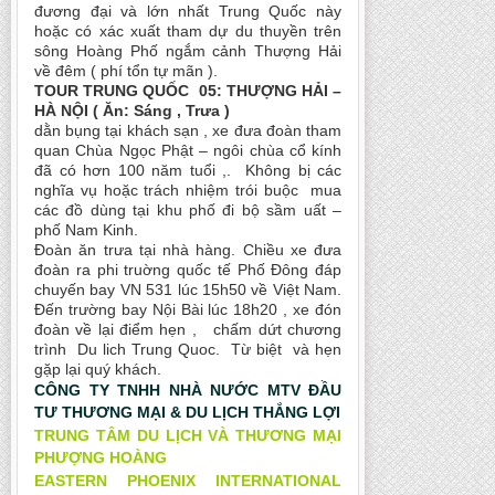
đương đại và lớn nhất Trung Quốc này
hoặc có xác xuất tham dự du thuyền trên
sông Hoàng Phố ngắm cảnh Thượng Hải
về đêm ( phí tổn tự mãn ).
TOUR TRUNG QUỐC 05: THƯỢNG HẢI –
HÀ NỘI ( Ăn: Sáng , Trưa )
dằn bụng tại khách sạn , xe đưa đoàn tham
quan Chùa Ngọc Phật – ngôi chùa cổ kính
đã có hơn 100 năm tuổi ,. Không bị các
nghĩa vụ hoặc trách nhiệm trói buộc mua
các đồ dùng tại khu phố đi bộ sầm uất –
phố Nam Kinh.
Đoàn ăn trưa tại nhà hàng. Chiều xe đưa
đoàn ra phi truờng quốc tế Phố Đông đáp
chuyến bay VN 531 lúc 15h50 về Việt Nam.
Đến trường bay Nội Bài lúc 18h20 , xe đón
đoàn về lại điểm hẹn , chấm dứt chương
trình Du lich Trung Quoc. Từ biệt và hẹn
gặp lại quý khách.
CÔNG TY TNHH NHÀ NƯỚC MTV ĐẦU
TƯ THƯƠNG MẠI & DU LỊCH THẮNG LỢI
TRUNG TÂM DU LỊCH VÀ THƯƠNG MẠI
PHƯỢNG HOÀNG
EASTERN PHOENIX INTERNATIONAL