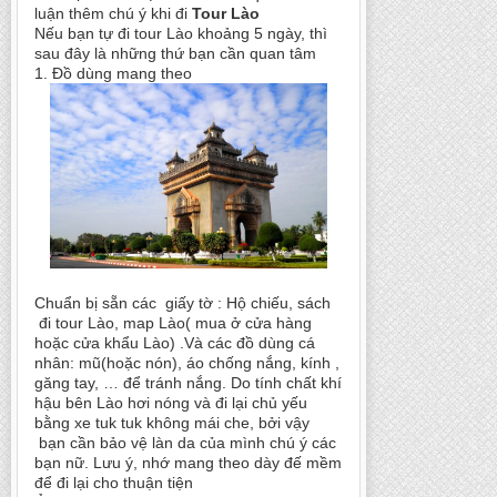
luận thêm chú ý khi đi
Tour Lào
Nếu bạn tự đi tour Lào khoảng 5 ngày, thì
sau đây là những thứ bạn cần quan tâm
1. Đồ dùng mang theo
Chuẩn bị sẵn các giấy tờ : Hộ chiếu, sách
đi tour Lào, map Lào( mua ở cửa hàng
hoặc cửa khẩu Lào) .Và các đồ dùng cá
nhân: mũ(hoặc nón), áo chống nắng, kính ,
găng tay, … để tránh nắng. Do tính chất khí
hậu bên Lào hơi nóng và đi lại chủ yếu
bằng xe tuk tuk không mái che, bởi vậy
bạn cần bảo vệ làn da của mình chú ý các
bạn nữ. Lưu ý, nhớ mang theo dày đế mềm
để đi lại cho thuận tiện