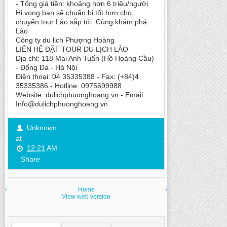
-
Tổng giá tiền: khoảng hơn 6 triệu/người
Hi vọng bạn sẽ chuẩn bị tốt hơn cho
chuyến tour Lào sắp tới. Cùng khám phá
Lào
Công ty du lịch Phượng Hoàng
LIÊN HỆ ĐẶT TOUR DU LỊCH LÀO
Địa chỉ: 118 Mai Anh Tuấn (Hồ Hoàng Cầu)
- Đống Đa - Hà Nội
Điện thoại: 04 35335388 - Fax: (+84)4
35335386 - Hotline: 0975699988
Website: dulichphuonghoang.vn - Email:
Info@dulichphuonghoang.vn
Unknown
at
12:21 AM
Share
‹
Home
›
View web version