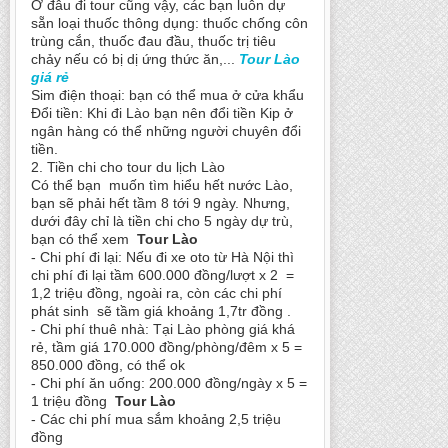
Ở đâu đi tour cũng vậy, các bạn luôn dự
sẵn loại thuốc thông dụng: thuốc chống côn
trùng cắn, thuốc đau đầu, thuốc trị tiêu
chảy nếu có bị dị ứng thức ăn,...
Tour Lào
giá rẻ
Sim điện thoại: bạn có thể mua ở cửa khẩu
Đổi tiền: Khi đi Lào bạn nên đổi tiền Kip ở
ngân hàng có thể những người chuyên đổi
tiền.
2. Tiền chi cho tour du lịch Lào
Có thể bạn muốn tìm hiểu hết nước Lào,
bạn sẽ phải hết tầm 8 tới 9 ngày. Nhưng,
dưới đây chỉ là tiền chi cho 5 ngày dự trù,
bạn có thể xem
Tour Lào
-
Chi phí đi lại: Nếu đi xe oto từ Hà Nội thì
chi phí đi lại tầm 600.000 đồng/lượt x 2 =
1,2 triệu đồng, ngoài ra, còn các chi phí
phát sinh sẽ tầm giá khoảng 1,7tr đồng .
-
Chi phí thuê nhà: Tại Lào phòng giá khá
rẻ, tầm giá 170.000 đồng/phòng/đêm x 5 =
850.000 đồng, có thể ok
-
Chi phí ăn uống: 200.000 đồng/ngày x 5 =
1 triệu đồng
Tour Lào
-
Các chi phí mua sắm khoảng 2,5 triệu
đồng