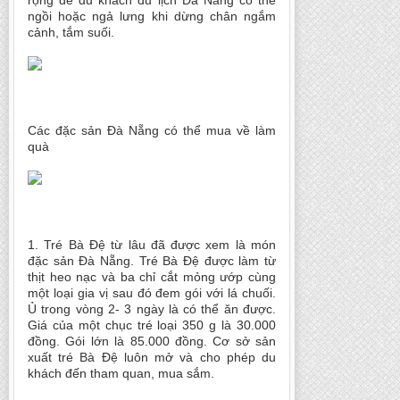
rộng để du khách du lịch Đà Nẵng có thể
ngồi hoặc ngả lưng khi dừng chân ngắm
cảnh, tắm suối.
Các đặc sản Đà Nẵng có thể mua về làm
quà
1. Tré Bà Đệ từ lâu đã được xem là món
đặc sản Đà Nẵng. Tré Bà Đệ được làm từ
thịt heo nạc và ba chỉ cắt mỏng ướp cùng
một loại gia vị sau đó đem gói với lá chuối.
Ủ trong vòng 2- 3 ngày là có thể ăn được.
Giá của một chục tré loại 350 g là 30.000
đồng. Gói lớn là 85.000 đồng. Cơ sở sản
xuất tré Bà Đệ luôn mở và cho phép du
khách đến tham quan, mua sắm.