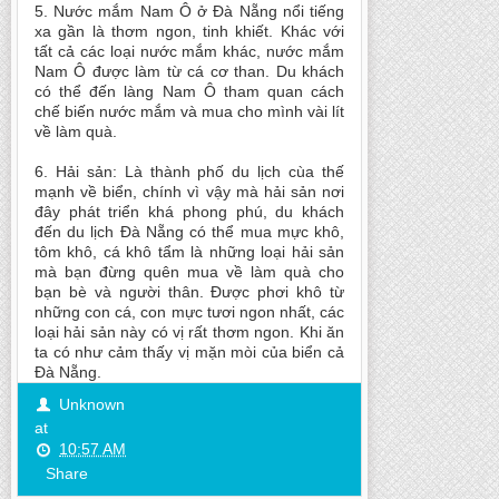
5. Nước mắm Nam Ô ở Đà Nẵng nổi tiếng
xa gần là thơm ngon, tinh khiết. Khác với
tất cả các loại nước mắm khác, nước mắm
Nam Ô được làm từ cá cơ than. Du khách
có thể đến làng Nam Ô tham quan cách
chế biến nước mắm và mua cho mình vài lít
về làm quà.
6. Hải sản: Là thành phố du lịch cùa thế
mạnh về biển, chính vì vậy mà hải sản nơi
đây phát triển khá phong phú, du khách
đến du lịch Đà Nẵng có thể mua mực khô,
tôm khô, cá khô tẩm là những loại hải sản
mà bạn đừng quên mua về làm quà cho
bạn bè và người thân. Được phơi khô từ
những con cá, con mực tươi ngon nhất, các
loại hải sản này có vị rất thơm ngon. Khi ăn
ta có như cảm thấy vị mặn mòi của biển cả
Đà Nẵng.
Unknown
at
10:57 AM
Share