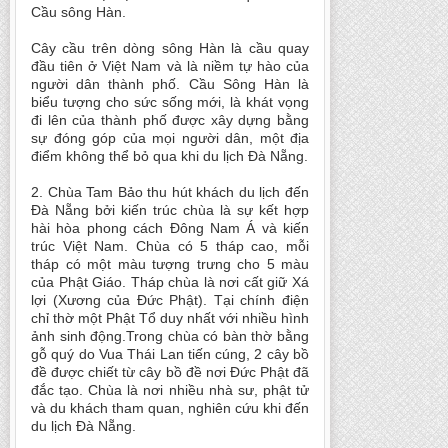
Cầu sông Hàn.
Cây cầu trên dòng sông Hàn là cầu quay
đầu tiên ở Việt Nam và là niềm tự hào của
người dân thành phố. Cầu Sông Hàn là
biểu tượng cho sức sống mới, là khát vọng
đi lên của thành phố được xây dựng bằng
sự đóng góp của mọi người dân, một địa
điểm không thể bỏ qua khi du lịch Đà Nẵng.
2. Chùa Tam Bảo thu hút khách du lịch đến
Đà Nẵng bởi kiến trúc chùa là sự kết hợp
hài hòa phong cách Đông Nam Á và kiến
trúc Việt Nam. Chùa có 5 tháp cao, mỗi
tháp có một màu tượng trưng cho 5 màu
của Phật Giáo. Tháp chùa là nơi cất giữ Xá
lợi (Xương của Đức Phật). Tại chính điện
chỉ thờ một Phật Tổ duy nhất với nhiều hình
ảnh sinh động.Trong chùa có bàn thờ bằng
gỗ quý do Vua Thái Lan tiến cúng, 2 cây bồ
đề được chiết từ cây bồ đề nơi Đức Phật đã
đắc tạo. Chùa là nơi nhiều nhà sư, phật tử
và du khách tham quan, nghiên cứu khi đến
du lịch Đà Nẵng.