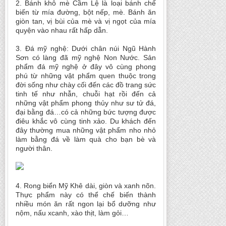
2. Bánh khô mè Cầm Lệ là loại bánh chế
biến từ mía đường, bột nếp, mè. Bánh ăn
giòn tan, vị bùi của mè và vị ngọt của mía
quyện vào nhau rất hấp dẫn.
3. Đá mỹ nghệ: Dưới chân núi Ngũ Hành
Sơn có làng đã mỹ nghệ Non Nước. Sản
phẩm đá mỹ nghệ ở đây vô cùng phong
phú từ những vật phẩm quen thuộc trong
đời sống như chày cối đến các đồ trang sức
tinh tế như nhẫn, chuỗi hạt rồi đến cả
những vật phẩm phong thủy như sư tử đá,
đại bằng đá…có cả những bức tượng được
điêu khắc vô cùng tinh xảo. Du khách đến
đây thường mua những vật phẩm nho nhỏ
làm bằng đá về làm quà cho bạn bè và
người thân.
4. Rong biển Mỹ Khê dài, giòn và xanh nõn.
Thực phẩm này có thể chế biến thành
nhiều món ăn rất ngon lại bổ dưỡng như
nộm, nấu xcanh, xào thịt, làm gỏi…