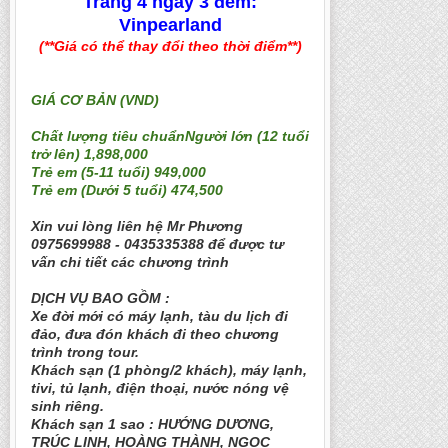
Trang 4 ngày 3 đêm:
Vinpearland
(**Giá có thể thay đổi theo thời điểm**)
GIÁ CƠ BẢN (VND)
Chất lượng tiêu chuẩnNgười lớn (12 tuổi
trở lên) 1,898,000
Trẻ em (5-11 tuổi) 949,000
Trẻ em (Dưới 5 tuổi) 474,500
Xin vui lòng liên hệ Mr Phương
0975699988 - 0435335388
để được tư
vấn chi tiết các chương trình
DỊCH VỤ BAO GỒM :
Xe đời mới có máy lạnh, tàu du lịch đi
đảo, đưa đón khách đi theo chương
trình trong tour.
Khách sạn (1 phòng/2 khách), máy lạnh,
tivi, tủ lạnh, điện thoại, nước nóng vệ
sinh riêng.
Khách sạn 1 sao : HƯỚNG DƯƠNG,
TRÚC LINH, HOÀNG THÀNH, NGỌC