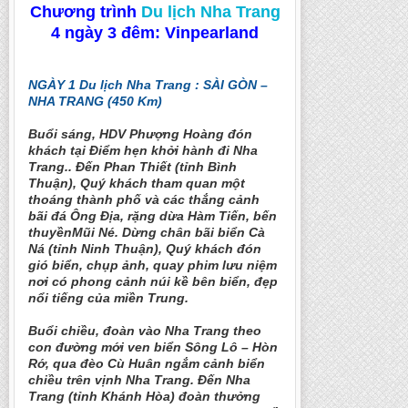
Chương trình
Du lịch Nha Trang
4 ngày 3 đêm: Vinpearland
NGÀY 1
Du lịch Nha Trang
: SÀI GÒN –
NHA TRANG (450 Km)
Buổi sáng, HDV Phượng Hoàng đón
khách tại Điểm hẹn khởi hành đi Nha
Trang.. Đến Phan Thiết (tỉnh Bình
Thuận), Quý khách tham quan một
thoáng thành phố và các thắng cảnh
bãi đá Ông Địa, rặng dừa Hàm Tiến, bến
thuyềnMũi Né. Dừng chân bãi biển Cà
Ná (tỉnh Ninh Thuận), Quý khách đón
gió biển, chụp ảnh, quay phim lưu niệm
nơi có phong cảnh núi kề bên biển, đẹp
nổi tiếng của miền Trung.
Buổi chiều, đoàn vào Nha Trang theo
con đường mới ven biển Sông Lô – Hòn
Rớ, qua đèo Cù Huân ngắm cảnh biển
chiều trên vịnh Nha Trang. Đến Nha
Trang (tỉnh Khánh Hòa) đoàn thưởng