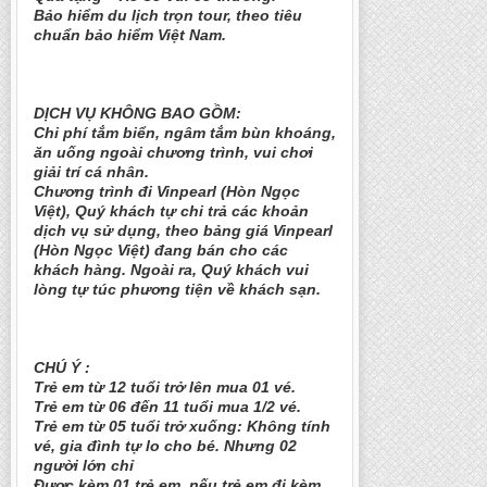
Bảo hiểm du lịch trọn tour, theo tiêu
chuẩn bảo hiểm Việt Nam.
DỊCH VỤ KHÔNG BAO GỒM:
Chi phí tắm biển, ngâm tắm bùn khoáng,
ăn uống ngoài chương trình, vui chơi
giải trí cá nhân.
Chương trình đi Vinpearl (Hòn Ngọc
Việt), Quý khách tự chi trả các khoản
dịch vụ sử dụng, theo bảng giá Vinpearl
(Hòn Ngọc Việt) đang bán cho các
khách hàng. Ngoài ra, Quý khách vui
lòng tự túc phương tiện về khách sạn.
CHÚ Ý :
Trẻ em từ 12 tuổi trở lên mua 01 vé.
Trẻ em từ 06 đến 11 tuổi mua 1/2 vé.
Trẻ em từ 05 tuổi trở xuống: Không tính
vé, gia đình tự lo cho bé. Nhưng 02
người lớn chỉ
Được kèm 01 trẻ em, nếu trẻ em đi kèm