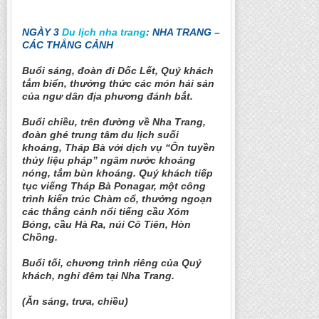
NGÀY 3
Du lịch nha trang
: NHA TRANG –
CÁC THẮNG CẢNH
Buổi sáng, đoàn đi Dốc Lết, Quý khách
tắm biển, thưởng thức các món hải sản
của ngư dân địa phương đánh bắt.
Buổi chiều, trên đường về Nha Trang,
đoàn ghé trung tâm du lịch suối
khoáng, Tháp Bà với dịch vụ “Ôn tuyền
thủy liệu pháp” ngâm nước khoáng
nóng, tắm bùn khoáng. Quý khách tiếp
tục viếng Tháp Bà Ponagar, một công
trình kiến trúc Chàm cổ, thưởng ngoạn
các thắng cảnh nổi tiếng cầu Xóm
Bóng, cầu Hà Ra, núi Cô Tiên, Hòn
Chồng.
Buổi tối, chương trình riêng của Quý
khách, nghỉ đêm tại Nha Trang.
(Ăn sáng, trưa, chiều)