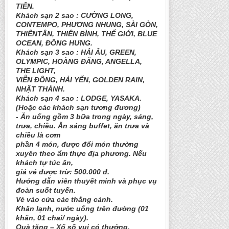
TIÊN.
Khách sạn 2 sao : CƯỜNG LONG,
CONTEMPO, PHƯƠNG NHUNG, SÀI GÒN,
THIÊNTÂN, THIÊN BÌNH, THẾ GIỚI, BLUE
OCEAN, ĐÔNG HƯNG.
Khách sạn 3 sao : HẢI ÂU, GREEN,
OLYMPIC, HOÀNG ĐĂNG, ANGELLA,
THE LIGHT,
VIỄN ĐÔNG, HẢI YẾN, GOLDEN RAIN,
NHẬT THÀNH.
Khách sạn 4 sao : LODGE, YASAKA.
(Hoặc các khách sạn tương đương)
- Ăn uống gồm 3 bữa trong ngày, sáng,
trưa, chiều. Ăn sáng buffet, ăn trưa và
chiều là cơm
phần 4 món, được đổi món thường
xuyên theo ẩm thực địa phương. Nếu
khách tự túc ăn,
giá vé được trừ: 500.000 đ.
Hướng dẫn viên thuyết minh và phục vụ
đoàn suốt tuyến.
Vé vào cửa các thắng cảnh.
Khăn lạnh, nước uống trên đường (01
khăn, 01 chai/ ngày).
Quà tặng – Xổ số vui có thưởng.