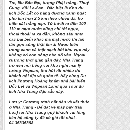
Tre, lầu Bảo Đại, tượng Phật trắng, Thuỷ
Cung, đồi La-San...Đặc biệt là Khu du
lịch Dốc Lết có hàng dương xanh ngát
phủ kín hơn 2,5 km theo chiều dài bờ
biển cát trắng mịn. Từ bờ đi ra đến 100 -
110 m mực nước cũng chỉ tới ngực,
thoai thoải ra xa dần, không sâu như
các bãi biển khác mà mặt nước thì lăn
tăn gợn sóng thật êm ả! Nước biển
trong xanh và thật sạch bởi khu vực này
không có con sông nào đổ vào. Ngoài
ra trong thời gian gần đây, Nha Trang
trở nên nổi tiếng với khu nghỉ mát lý
tưởng Vinpearl, thu hút rất nhiều du
khách nội địa và quốc tế. Hãy cùng Du
lịch Phượng Hoàng khám phá bãi biển
Dốc Lết và Vinpearl Land qua Tour du
lich Nha Trang đặc sắc này.
Lưu ý: Chương trình bắt đầu và kết thúc
ở Nha Trang - Để đặt vé máy bay (tàu
hỏa) tới Nha Trang quý khách vui lòng
liên hệ công ty để có giá tốt nhất -
04.35335388