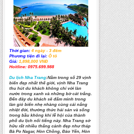
Thời gian:
4 ngày - 3 đêm
Phương tiện đi lại:
Ô tô
Giá:
1,898,000 VNĐ
Hoitline: 0975.699.988
Du lịch Nha Trang
:Nằm trong số 29 vịnh
biển đẹp nhất thế giới, vịnh Nha Trang
thu hút du khách không chỉ với làn
nước trong xanh và những bờ cát trắng.
Đến đây du khách sẽ đắm mình trong
làn gió biển nhẹ nhàng cùng cái nắng
nhiệt đới, thưởng thức hải sản và sống
trong bầu không khí lễ hội của thành
phố du lịch nổi tiếng này. Nha Trang sở
hữu rất nhiều thắng cảnh đẹp như tháp
Bà Po Nagar, Hòn Chồng, Đảo Yến, Hòn