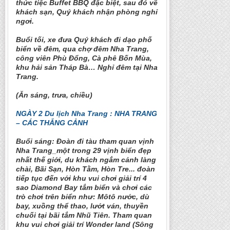
thức tiệc Buffet BBQ đặc biệt, sau đó về
khách sạn, Quý khách nhận phòng nghỉ
ngơi.
Buổi tối, xe đưa Quý khách đi dạo phố
biển về đêm, qua chợ đêm Nha Trang,
công viên Phù Đổng, Cà phê Bốn Mùa,
khu hải sản Tháp Bà… Nghỉ đêm tại Nha
Trang.
(Ăn sáng, trưa, chiều)
NGÀY 2
Du lịch Nha Trang
: NHA TRANG
– CÁC THẮNG CẢNH
Buổi sáng: Đoàn đi tàu tham quan vịnh
Nha Trang_một trong 29 vịnh biển đẹp
nhất thế giới, du khách ngắm cảnh làng
chài, Bãi Sạn, Hòn Tằm, Hòn Tre... đoàn
tiếp tục đến với khu vui chơi giải trí 4
sao Diamond Bay tắm biển và chơi các
trò chơi trên biển như: Môtô nước, dù
bay, xuồng thể thao, lướt ván, thuyền
chuối tại bãi tắm Nhũ Tiên. Tham quan
khu vui chơi giải trí Wonder land (Sông