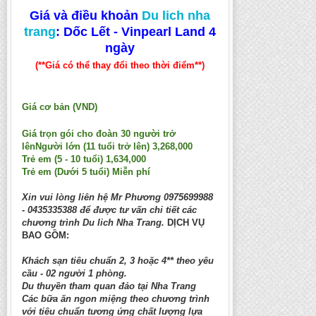
Giá và điều khoản
Du lich nha
trang
: Dốc Lết - Vinpearl Land 4
ngày
(**Giá có thể thay đổi theo thời điểm**)
Giá cơ bản (VND)
Giá trọn gói cho đoàn 30 người trở
lênNgười lớn (11 tuổi trở lên) 3,268,000
Trẻ em (5 - 10 tuổi) 1,634,000
Trẻ em (Dưới 5 tuổi) Miễn phí
Xin vui lòng liên hệ Mr Phương 0975699988
- 0435335388 để được tư vấn chi tiết các
chương trình Du lich Nha Trang.
DỊCH VỤ
BAO GỒM:
Khách sạn tiêu chuẩn 2, 3 hoặc 4** theo yêu
cầu - 02 người 1 phòng.
Du thuyền tham quan đảo tại Nha Trang
Các bữa ăn ngon miệng theo chương trình
với tiêu chuẩn tương ứng chất lượng lựa