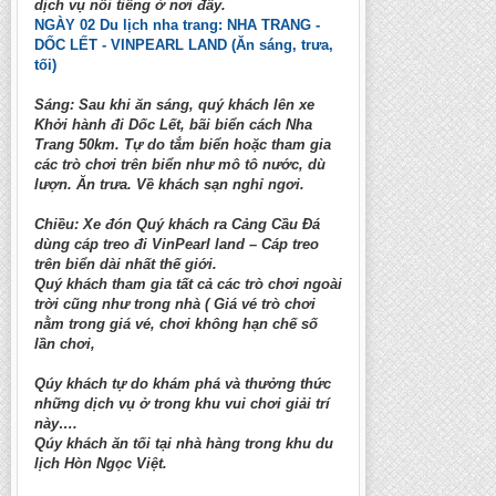
dịch vụ nổi tiếng ở nơi đây.
NGÀY 02
Du lịch nha trang
: NHA TRANG -
DỐC LẾT - VINPEARL LAND (Ăn sáng, trưa,
tối)
Sáng: Sau khi ăn sáng, quý khách lên xe
Khởi hành đi Dốc Lết, bãi biển cách Nha
Trang 50km. Tự do tắm biển hoặc tham gia
các trò chơi trên biển như mô tô nước, dù
lượn. Ăn trưa. Về khách sạn nghỉ ngơi.
Chiều: Xe đón Quý khách ra Cảng Cầu Đá
dùng cáp treo đi VinPearl land – Cáp treo
trên biển dài nhất thế giới.
Quý khách tham gia tất cả các trò chơi ngoài
trời cũng như trong nhà ( Giá vé trò chơi
nằm trong giá vé, chơi không hạn chế số
lần chơi,
Qúy khách tự do khám phá và thưởng thức
những dịch vụ ở trong khu vui chơi giải trí
này….
Qúy khách ăn tối tại nhà hàng trong khu du
lịch Hòn Ngọc Việt.