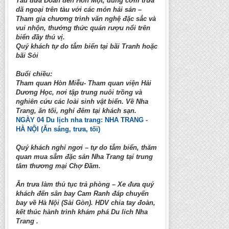
Tàu đưa Đoàn đến Hòn Một, dùng cơm trưa
dã ngoại trên tàu với các món hải sản –
Tham gia chương trình văn nghệ đặc sắc và
vui nhộn, thưởng thức quán rượu nổi trên
biển đầy thú vị.
Quý khách tự do tắm biển tại bãi Tranh hoặc
bãi Sỏi
Buổi chiều:
Tham quan Hòn Miễu- Tham quan viện Hải
Dương Học, nơi tập trung nuôi trồng và
nghiên cứu các loài sinh vật biển. Về Nha
Trang, ăn tối, nghỉ đêm tại khách sạn.
NGÀY 04 Du lịch nha trang: NHA TRANG -
HÀ NỘI (Ăn sáng, trưa, tối)
Quý khách nghỉ ngơi – tự do tắm biển, thăm
quan mua sắm đặc sản Nha Trang tại trung
tâm thương mại Chợ Đầm.
Ăn trưa làm thủ tục trả phòng – Xe đưa quý
khách đến sân bay Cam Ranh đáp chuyến
bay về Hà Nội (Sài Gòn). HDV chia tay đoàn,
kết thúc hành trình khám phá Du lich Nha
Trang .