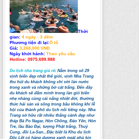
Thời
gian:
4 ngày - 3 đêm
Phương tiện đi lại:
Ô tô
Giá:
3,268,000 VNĐ
Ngày khởi hành:
Theo yêu cầu
Hotline: 0975.699.988
Du lịch nha trang giá rẻ
: Nằm trong số 29
vịnh biển đẹp nhất thế giới, vịnh Nha Trang
thu hút du khách không chỉ với làn nước
trong xanh và những bờ cát trắng. Đến đây
du khách sẽ đắm mình trong làn gió biển
nhẹ nhàng cùng cái nắng nhiệt đới, thưởng
thức hải sản và sống trong bầu không khí lễ
hội của thành phố du lịch nổi tiếng này. Nha
Trang sở hữu rất nhiều thắng cảnh đẹp như
tháp Bà Po Nagar, Hòn Chồng, Đảo Yến, Hòn
Tre, lầu Bảo Đại, tượng Phật trắng, Thuỷ
Cung, đồi La-San...Đặc biệt là Khu du lịch
Dốc Lết có hàng dương xanh ngát phủ kín