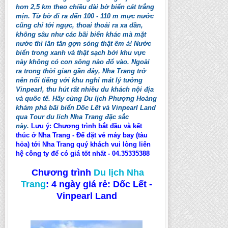
hơn 2,5 km theo chiều dài bờ biển cát trắng
mịn. Từ bờ đi ra đến 100 - 110 m mực nước
cũng chỉ tới ngực, thoai thoải ra xa dần,
không sâu như các bãi biển khác mà mặt
nước thì lăn tăn gợn sóng thật êm ả! Nước
biển trong xanh và thật sạch bởi khu vực
này không có con sông nào đổ vào. Ngoài
ra trong thời gian gần đây, Nha Trang trở
nên nổi tiếng với khu nghỉ mát lý tưởng
Vinpearl, thu hút rất nhiều du khách nội địa
và quốc tế. Hãy cùng Du lịch Phượng Hoàng
khám phá bãi biển Dốc Lết và Vinpearl Land
qua Tour du lich Nha Trang đặc sắc
này.
Lưu ý: Chương trình bắt đầu và kết
thúc ở Nha Trang - Để đặt vé máy bay (tàu
hỏa) tới Nha Trang quý khách vui lòng liên
hệ công ty để có giá tốt nhất - 04.35335388
Chương trình
Du lịch Nha
Trang
:
4 ngày giá rẻ: Dốc Lết -
Vinpearl Land