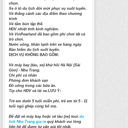
chọn.
Xe ô tô du lịch đời mới phục vụ suốt tuyến.
Vé thắng cảnh các địa điểm theo chương
trình
Vé tắm bùn tập thể.
HDV nhiệt tình kinh nghiệm.
Vé VinPearland đã bao gồm phí chơi tất cả
trò chơi.
Nước uống, khăn lạnh trên xe hàng ngày
Bảo hiểm du lịch suốt tuyến.
DỊCH VỤ KHÔNG BAO GỒM:
Vé máy bay (tàu, xe) khứ hồi Hà Nội (Sài
Gòn) - Nha Trang.
Chi phí cá nhân
Phòng đơn khách sạn
Đồ uống trong các bữa ăn.
Tip cho HDV và lái xe.
LƯU Ý:
Trẻ em dưới 5 tuổi miễn phí, trẻ em từ 5 - 11
tuổi ngủ ghép cùng bố mẹ.
Để đặt vé máy bay hoặc vé tàu (xe) tour
du
lich Nha Trang gia re
quý khách vui lòng
liên hệ để được tư vấn giá tốt nhất.