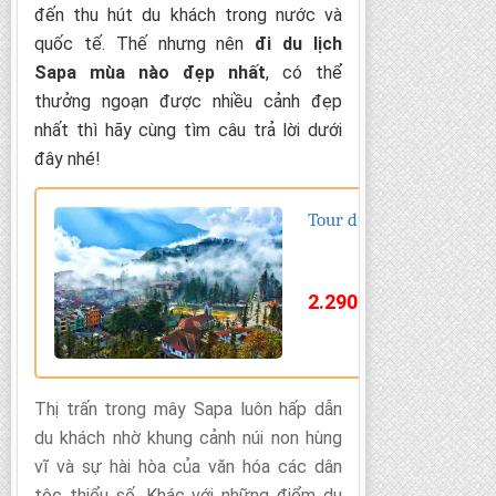
đến thu hút du khách trong nước và
quốc tế. Thế nhưng nên
đi du lịch
Sapa mùa nào đẹp nhất
, có thể
thưởng ngoạn được nhiều cảnh đẹp
nhất thì hãy cùng tìm câu trả lời dưới
đây nhé!
Tour du lịch Sapa 3 ngà
3.8
/
5
tro
đ
2.290.000
/ khách
Thị trấn trong mây Sapa luôn hấp dẫn
du khách nhờ khung cảnh núi non hùng
vĩ và sự hài hòa của văn hóa các dân
tộc thiểu số. Khác với những điểm du