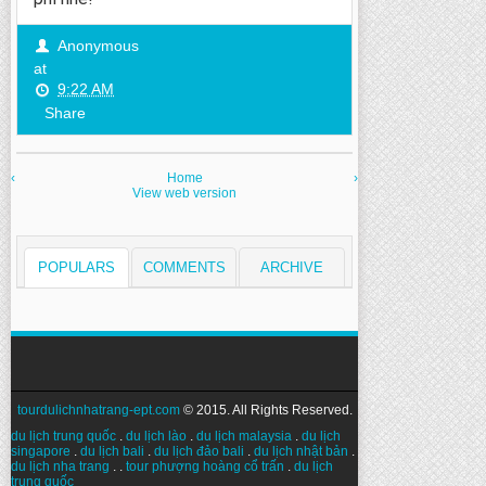
Anonymous
at
9:22 AM
Share
‹
Home
›
View web version
POPULARS
COMMENTS
ARCHIVE
tourdulichnhatrang-ept.com
© 2015. All Rights Reserved.
du lịch trung quốc
.
du lịch lào
.
du lịch malaysia
.
du lịch
singapore
.
du lịch bali
.
du lịch đảo bali
.
du lịch nhật bản
.
du lịch nha trang
. .
tour phượng hoàng cổ trấn
.
du lịch
trung quốc