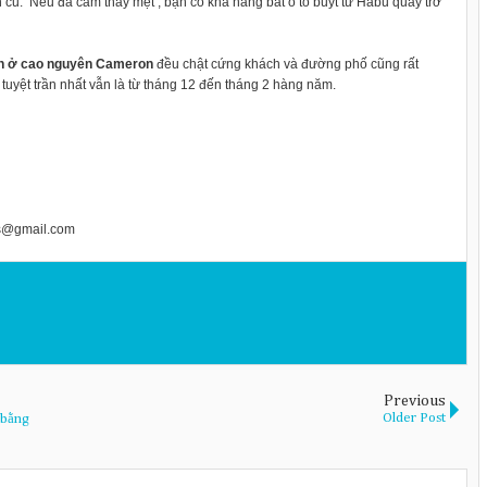
ình cũ. Nếu đã cảm thấy mệt , bạn có khả năng bắt ô tô buýt từ Habu quay trở
n ở cao nguyên Cameron
đều chật cứng khách và đường phố cũng rất
tuyệt trần nhất vẫn là từ tháng 12 đến tháng 2 hàng năm.
s@gmail.com
Previous
Older Post
 bằng