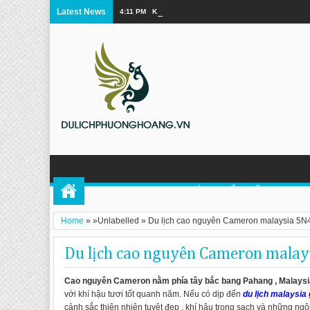
Latest News
4:11 PM
Khám Phá Vẻ Đẹp Tuyệt Vời Của Cửu Trại Câu
TOUR PHƯỢNG HOÀNG CỔ TRẤN
DU 
Home
» »Unlabelled »
Du lịch cao nguyên Cameron malaysia 5N
Du lịch cao nguyên Cameron malay
Cao nguyên Cameron nằm phía tây bắc bang Pahang , Malaysi
với khí hậu tươi tốt quanh năm. Nếu có dịp đến
du lịch malaysia 
cảnh sắc thiên nhiên tuyệt đẹp , khí hậu trong sạch và những ngô