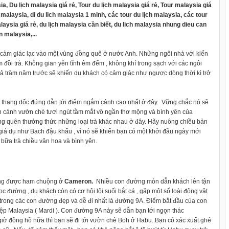
a, Du lịch malaysia giá rẻ, Tour du lịch malaysia giá rẻ, Tour malaysia giá
o malaysia, di du lich malaysia 1 minh, các tour du lịch malaysia, các tour
alaysia giá rẻ, du lịch malaysia cần biết, du lich malaysia nhung dieu can
n malaysia,...
cảm giác lạc vào một vùng đồng quê ở nước Anh. Những ngôi nhà với kiến
m đồi trà. Không gian yên tĩnh êm đếm , không khí trong sạch với các ngôi
 trăm năm trước sẽ khiến du khách có cảm giác như ngược dòng thời kì trở
bậc thang dốc đứng dẫn tới điểm ngắm cảnh cao nhất ở đây. Vững chắc nó sẽ
àn cảnh vườn chè tươi ngút tầm mắt vô ngần thơ mộng và bình yên của
 quên thưởng thức những loại trà khác nhau ở đây. Hãy nuông chiều bản
giá dụ như Bạch đậu khấu , vì nó sẽ khiến bạn có một khởi đầu ngày mới
 bữa trà chiều văn hoa và bình yên.
động được ham chuộng ở
Cameron.
Nhiều con đường mòn dẫn khách lên tận
c đường , du khách còn có cơ hội lội suối bắt cá , gặp một số loài động vật
trong các con đường đẹp và dễ đi nhất là đường 9A. Điểm bắt đầu của con
ệp Malaysia ( Mardi ). Con đường 9A này sẽ dẫn bạn tới ngọn thác
giờ đồng hồ nữa thì bạn sẽ đi tới vườn chè Boh ở Habu. Bạn có xác xuất ghé