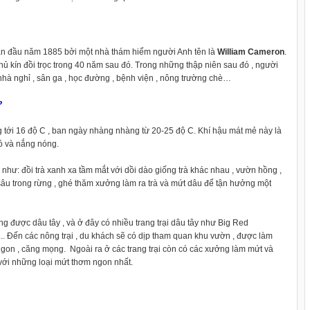
lần đầu năm 1885 bởi một nhà thám hiểm người Anh tên là
William Cameron
.
hủ kín đồi trọc trong 40 năm sau đó. Trong những thập niên sau đó , người
, nhà nghỉ , sân ga , học đường , bệnh viện , nông trường chè…
?
g tới 16 độ C , ban ngày nhàng nhàng từ 20-25 độ C. Khí hậu mát mẻ này là
ó và nắng nóng.
 như: đồi trà xanh xa tầm mắt với dồi dào giống trà khác nhau , vườn hồng ,
âu trong rừng , ghé thăm xưởng làm ra trà và mứt dâu để tận hưởng một
ng được dâu tây , và ở đây có nhiều trang trại dâu tây như Big Red
.. Đến các nông trại , du khách sẽ có dịp tham quan khu vườn , được làm
 ngon , căng mọng. Ngoài ra ở các trang trại còn có các xưởng làm mứt và
với những loại mứt thơm ngon nhất.