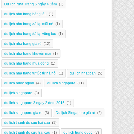
Du lịch Nha Trang 5 ngày 4 đêm
(1)
du lịch nha trang bằng tàu
(1)
du lịch nha trang đà lạt mũi né
(1)
du lịch nha trang đà lạt vũng tàu
(1)
du lịch nha trang giá rẻ
(12)
du lịch nha trang khuyến mãi
(1)
du lịch nha trang mùa đông
(1)
du lịch nha trang tự túc từ hà nội
(1)
du lich nhat ban
(5)
du lich nuoc ngoai
(4)
du lich singapore
(11)
du lịch singapore
(3)
du lich singapore 3 ngay 2 dem 2015
(1)
du lich singapore gia re
(3)
Du lịch Singapore giá rẻ
(2)
du lich thanh do cuu trai cau
(1)
du lịch thành đô cửu trại câu
(1)
du lich trung quoc
(7)