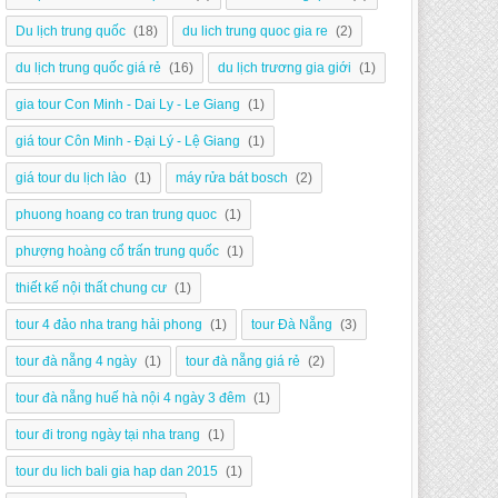
Du lịch trung quốc
(18)
du lich trung quoc gia re
(2)
du lịch trung quốc giá rẻ
(16)
du lịch trương gia giới
(1)
gia tour Con Minh - Dai Ly - Le Giang
(1)
giá tour Côn Minh - Đại Lý - Lệ Giang
(1)
giá tour du lịch lào
(1)
máy rửa bát bosch
(2)
phuong hoang co tran trung quoc
(1)
phượng hoàng cổ trấn trung quốc
(1)
thiết kế nội thất chung cư
(1)
tour 4 đảo nha trang hải phong
(1)
tour Đà Nẵng
(3)
tour đà nẵng 4 ngày
(1)
tour đà nẵng giá rẻ
(2)
tour đà nẵng huế hà nội 4 ngày 3 đêm
(1)
tour đi trong ngày tại nha trang
(1)
tour du lich bali gia hap dan 2015
(1)