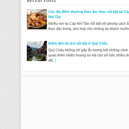
Recent Posts
Các địa điểm thưởng thức ẩm thực nổi bật tại Cá
Nhĩ Tân
Nhiều nơi tại Cáp Nhĩ Tân nổi bật với phong cách 
thực đặc trưng, phù hợp cho những du khách muố
Điểm đến du lịch nổi bật ở Quý Châu
Quý Châu không chỉ gây ấn tượng bởi những cảnh
quan thiên nhiên hoang sơ mà còn sở hữu nhiều đ
đế
[..]