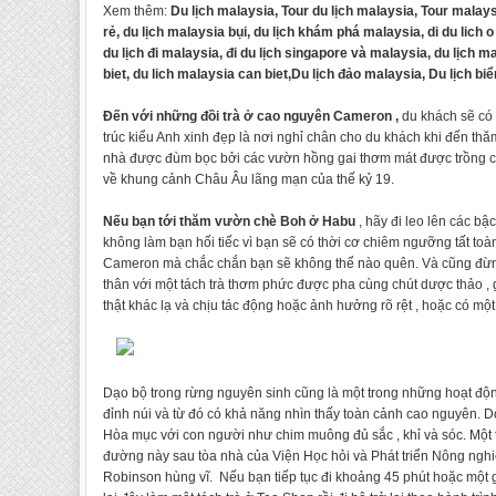
Xem thêm:
Du lịch malaysia, Tour du lịch malaysia, Tour malaysi
rẻ, du lịch malaysia bụi, du lịch khám phá malaysia, di du lich 
du lịch đi malaysia, đi du lịch singapore và malaysia, du lịch m
biet, du lich malaysia can biet,Du lịch đảo malaysia, Du lịch biể
Đến với những đồi trà ở cao nguyên Cameron ,
du khách sẽ có 
trúc kiểu Anh xinh đẹp là nơi nghỉ chân cho du khách khi đến thă
nhà được đùm bọc bởi các vườn hồng gai thơm mát được trồng cả
về khung cảnh Châu Âu lãng mạn của thế kỷ 19.
Nếu bạn tới thăm vườn chè Boh ở Habu
, hãy đi leo lên các 
không làm bạn hối tiếc vì bạn sẽ có thời cơ chiêm ngưỡng tất to
Cameron mà chắc chắn bạn sẽ không thể nào quên. Và cũng đừng
thân với một tách trà thơm phức được pha cùng chút dược thảo , 
thật khác lạ và chịu tác động hoặc ảnh hưởng rõ rệt , hoặc có một
Dạo bộ trong rừng nguyên sinh cũng là một trong những hoạt 
đỉnh núi và từ đó có khả năng nhìn thấy toàn cảnh cao nguyên. Dọ
Hòa mục với con người như chim muông đủ sắc , khỉ và sóc. Một 
đường này sau tòa nhà của Viện Học hỏi và Phát triển Nông nghi
Robinson hùng vĩ. Nếu bạn tiếp tục đi khoảng 45 phút hoặc một 