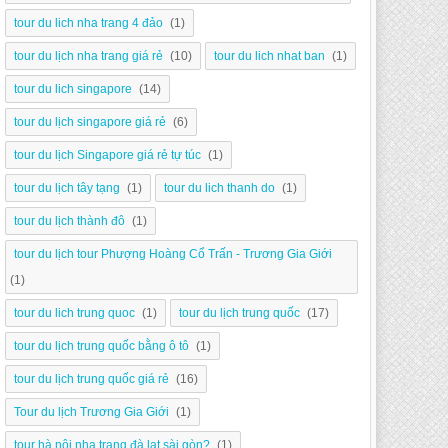
tour du lich nha trang 4 đảo
(1)
tour du lịch nha trang giá rẻ
(10)
tour du lich nhat ban
(1)
tour du lich singapore
(14)
tour du lịch singapore giá rẻ
(6)
tour du lịch Singapore giá rẻ tự túc
(1)
tour du lịch tây tạng
(1)
tour du lich thanh do
(1)
tour du lịch thành đô
(1)
tour du lịch tour Phượng Hoàng Cổ Trấn - Trương Gia Giới
(1)
tour du lich trung quoc
(1)
tour du lịch trung quốc
(17)
tour du lịch trung quốc bằng ô tô
(1)
tour du lịch trung quốc giá rẻ
(16)
Tour du lịch Trương Gia Giới
(1)
tour hà nội nha trang đà lạt sài gòn?
(1)