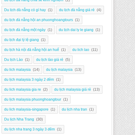
du lịch đà nẵng chia sẻ kinh nghiệm
(1)
Du lịch đà nẵng có gì hay
(1)
du lịch đà nẵng giá rẻ
(4)
du lịch đà nẵng hội an phuonghoangtours
(1)
du lịch đà nẵng một ngày
(1)
du lịch dai ly le giang
(1)
du lịch đại lý lệ giang
(1)
du lịch hà nội đà nẵng hội an huế
(1)
du lich lao
(11)
Du lịch Lào
(1)
du lịch lào giá rẻ
(5)
du lich malaysia
(14)
du lịch malaysia
(13)
du lịch malaysia 3 ngày 2 đêm
(1)
du lich malaysia gia re
(2)
du lịch malaysia giá rẻ
(13)
du lịch malaysia phuonghoangtour
(1)
du lich malaysia-singapore
(1)
du lịch nha tran
(1)
Du lịch Nha Trang
(30)
du lịch nha trang 3 ngày 3 đêm
(1)