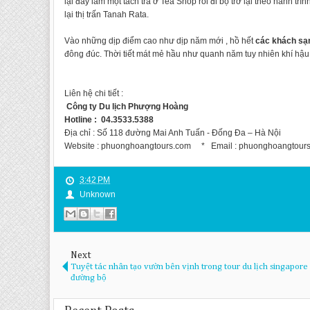
lại đây làm một tách trà ở Tea Shop rồi đi bộ trở lại theo hành tr
lại thị trấn Tanah Rata.
Vào những dịp điểm cao như dịp năm mới , hồ hết
các khách sạ
đông đúc. Thời tiết mát mẻ hầu như quanh năm tuy nhiên khí hậu 
Liên hệ chi tiết :
Công ty Du lịch Phượng Hoàng
Hotline : 04.3533.5388
Địa chỉ : Số 118 đường Mai Anh Tuấn - Đống Đa – Hà Nội
Website : phuonghoangtours.com * Email : phuonghoangtour
3:42 PM
Unknown
Next
Tuyệt tác nhân tạo vườn bên vịnh trong tour du lịch singapore
đường bộ