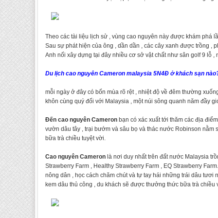
Theo các tài liệu lịch sử , vùng cao nguyên này được khám phá 
Sau sự phát hiện của ông , dần dần , các cây xanh được trồng , p
Anh nối xây dựng tại đây nhiều cơ sở vật chất như sân golf 9 lỗ 
Du lịch cao nguyên Cameron malaysia 5N4Đ ở khách sạn nào
mỗi ngày ở đây có bốn mùa rõ rệt , nhiệt độ về đêm thường xuốn
khôn cùng quý đối với Malaysia , một núi sông quanh năm đầy gi
Đến cao nguyên Cameron
bạn có xác xuất tới thăm các địa điểm
vườn dâu tây , trại bướm và sâu bọ và thác nước Robinson nằm s
bữa trà chiều tuyệt vời.
Cao nguyên Cameron
là nơi duy nhất trên đất nước Malaysia trồ
Strawberry Farm , Healthy Strawberry Farm , EQ Strawberry Farm.
nông dân , học cách chăm chút và tự tay hái những trái dâu tươi
kem dâu thủ công , du khách sẽ được thưởng thức bữa trà chiều 