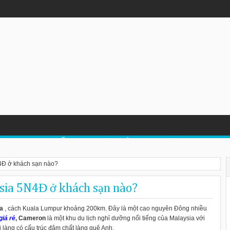
 Trong Mùa Đông
LỊCH TRUNG QUỐC
DU LỊCH LÀO
DU LỊCH MALAYSIA
4Đ ở khách sạn nào?
sia 5N4Đ ở khách sạn nào?
a
, cách Kuala Lumpur khoảng 200km. Đây là một cao nguyên Đông nhiều
giá rẻ
, Cameron
là một khu du lịch nghỉ dưỡng nổi tiếng của Malaysia với
i làng có cấu trúc đậm chất làng quê Anh.