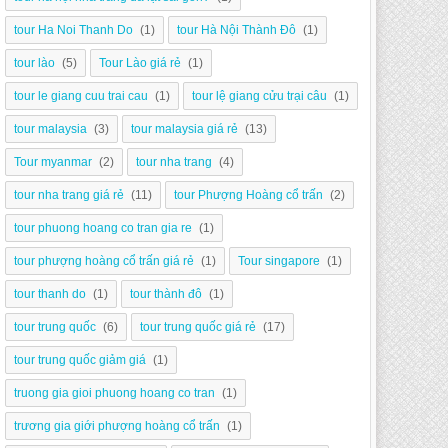
tour Ha Noi Thanh Do
(1)
tour Hà Nội Thành Đô
(1)
tour lào
(5)
Tour Lào giá rẻ
(1)
tour le giang cuu trai cau
(1)
tour lệ giang cửu trại câu
(1)
tour malaysia
(3)
tour malaysia giá rẻ
(13)
Tour myanmar
(2)
tour nha trang
(4)
tour nha trang giá rẻ
(11)
tour Phượng Hoàng cổ trấn
(2)
tour phuong hoang co tran gia re
(1)
tour phượng hoàng cổ trấn giá rẻ
(1)
Tour singapore
(1)
tour thanh do
(1)
tour thành đô
(1)
tour trung quốc
(6)
tour trung quốc giá rẻ
(17)
tour trung quốc giảm giá
(1)
truong gia gioi phuong hoang co tran
(1)
trương gia giới phượng hoàng cổ trấn
(1)