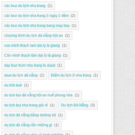
các tour du lịch nha trang
(1)
các tour du lịch nha trang 3 ngày 2 đêm
(2)
các tour du lịch nha trang bang may bay
(1)
chương trình du lịch đà nẵng-hội an
(1)
con minh thach lam dai ly le giang
(1)
Côn minh thạch lâm đại lý lệ giang
(1)
day tour from nha trang to dalat
(1)
deal du lịch đà nẵng
(1)
Điểm du lịch ở nha trang
(1)
du lich bali
(1)
du lịch bụi đà nẵng hội an huế phong nha
(1)
du lịch bụi nha trang giá rẻ
(1)
Du lịch Đà Nẵng
(3)
du lịch đà nẵng bằng đường bộ
(1)
du lịch đà nẵng cần những gì
(1)