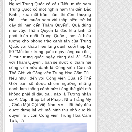
Người Trung Quốc có câu “Nếu muốn xem
Trung Quốc cổ một nghìn năm thì đến Bắc
Kinh , xưa một trăm năm thì đến Thượng
Hải , còn muốn xem vài thập niên trở lại
đây thì nên đến Thâm Quyến”. Quả đúng
như vậy. Thâm Quyến là đặc khu kinh tế
phát triển nhất Trung Quốc , nơi là biểu
tượng cho phong trào canh tân của Trung
Quốc với khẩu hiệu lừng danh cuối thập kỷ
90 “Mỗi tour trung quốc ngày càng cao ốc ,
3 tour trung quốc ngày càng đại lộ”. Đến
với Thâm Quyến , bạn sẽ được đi thăm hai
công viên nức danh là Công viên Cửa sổ
Thế Giới và Công viên Trung Hoa Cẩm Tú.
Nếu như đến với Công viên Cửa sổ Thế
Giới bạn sẽ được chiêm ngưỡng những
danh lam thắng cảnh nức tiếng thế giới mà
không phải đi đâu xa , nào là Tượng nhân
sư Ai Cập , tháp Eiffel Pháp , Nhà Trắng Mỹ
, Chùa Một Cột Việt Nam v.v… tất thảy đều
được dựng lại với mô hình thu nhỏ cực kỳ
quyến rũ , còn Công viên Trung Hoa Cẩm
Tú lại là