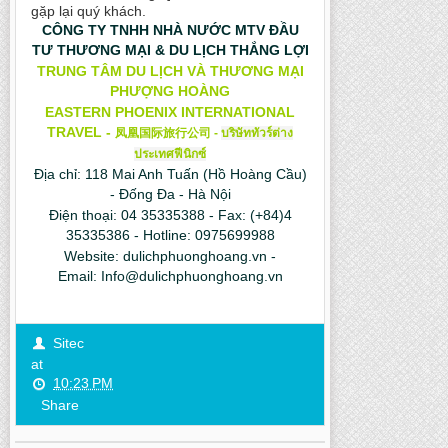
gặp lại quý khách.
CÔNG TY TNHH NHÀ NƯỚC MTV ĐẦU
TƯ THƯƠNG MẠI & DU LỊCH THẮNG LỢI
TRUNG TÂM DU LỊCH VÀ THƯƠNG MẠI
PHƯỢNG HOÀNG
EASTERN PHOENIX INTERNATIONAL
TRAVEL -
凤凰国际旅行公司
-
บริษัททัวร์ต่าง
ประเทศฟีนิกซ์
Địa chỉ: 118 Mai Anh Tuấn (Hồ Hoàng Cầu)
- Đống Đa - Hà Nội
Điện thoại: 04 35335388 - Fax: (+84)4
35335386 - Hotline: 0975699988
Website:
dulichphuonghoang.vn
-
Email:
Info@dulichphuonghoang.vn
Sitec
at
10:23 PM
Share