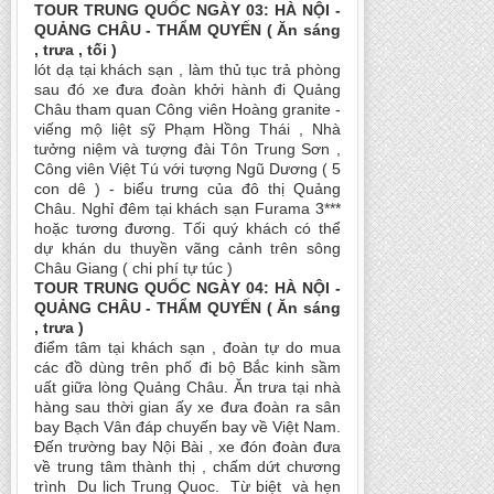
TOUR TRUNG QUỐC NGÀY 03: HÀ NỘI -
QUẢNG CHÂU - THẨM QUYẾN ( Ăn sáng
, trưa , tối )
lót dạ tại khách sạn , làm thủ tục trả phòng
sau đó xe đưa đoàn khởi hành đi Quảng
Châu tham quan Công viên Hoàng granite -
viếng mộ liệt sỹ Phạm Hồng Thái , Nhà
tưởng niệm và tượng đài Tôn Trung Sơn ,
Công viên Việt Tú với tượng Ngũ Dương ( 5
con dê ) - biểu trưng của đô thị Quảng
Châu. Nghỉ đêm tại khách sạn Furama 3***
hoặc tương đương. Tối quý khách có thể
dự khán du thuyền vãng cảnh trên sông
Châu Giang ( chi phí tự túc )
TOUR TRUNG QUỐC NGÀY 04: HÀ NỘI -
QUẢNG CHÂU - THẨM QUYẾN ( Ăn sáng
, trưa )
điểm tâm tại khách sạn , đoàn tự do mua
các đồ dùng trên phố đi bộ Bắc kinh sầm
uất giữa lòng Quảng Châu. Ăn trưa tại nhà
hàng sau thời gian ấy xe đưa đoàn ra sân
bay Bạch Vân đáp chuyến bay về Việt Nam.
Đến trường bay Nội Bài , xe đón đoàn đưa
về trung tâm thành thị , chấm dứt chương
trình Du lich Trung Quoc. Từ biệt và hẹn