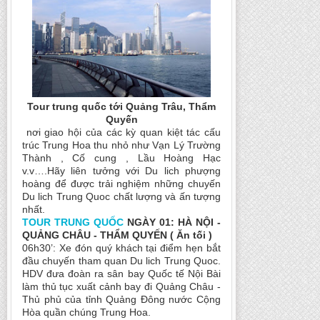
Tour trung quốc tới Quảng Trâu, Thẩm
Quyến
nơi giao hội của các kỳ quan kiệt tác cấu
trúc Trung Hoa thu nhỏ như Vạn Lý Trường
Thành , Cố cung , Lầu Hoàng Hạc
v.v….Hãy liên tưởng với Du lich phượng
hoàng để được trải nghiệm những chuyến
Du lich Trung Quoc chất lượng và ấn tượng
nhất.
TOUR TRUNG QUỐC
NGÀY 01: HÀ NỘI -
QUẢNG CHÂU - THẨM QUYẾN ( Ăn tối )
06h30’: Xe đón quý khách tại điểm hẹn bắt
đầu chuyến tham quan Du lich Trung Quoc.
HDV đưa đoàn ra sân bay Quốc tế Nội Bài
làm thủ tục xuất cảnh bay đi Quảng Châu -
Thủ phủ của tỉnh Quảng Đông nước Cộng
Hòa quần chúng Trung Hoa.