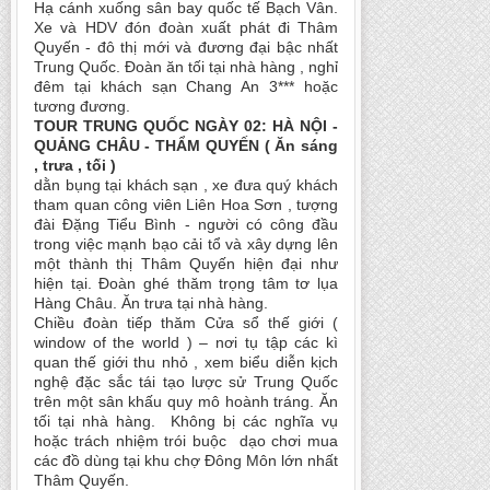
Hạ cánh xuống sân bay quốc tế Bạch Vân.
Xe và HDV đón đoàn xuất phát đi Thâm
Quyến - đô thị mới và đương đại bậc nhất
Trung Quốc. Đoàn ăn tối tại nhà hàng , nghỉ
đêm tại khách sạn Chang An 3*** hoặc
tương đương.
TOUR TRUNG QUỐC NGÀY 02: HÀ NỘI -
QUẢNG CHÂU - THẨM QUYẾN ( Ăn sáng
, trưa , tối )
dằn bụng tại khách sạn , xe đưa quý khách
tham quan công viên Liên Hoa Sơn , tượng
đài Đặng Tiểu Bình - người có công đầu
trong việc mạnh bạo cải tổ và xây dựng lên
một thành thị Thâm Quyến hiện đại như
hiện tại. Đoàn ghé thăm trọng tâm tơ lụa
Hàng Châu. Ăn trưa tại nhà hàng.
Chiều đoàn tiếp thăm Cửa sổ thế giới (
window of the world ) – nơi tụ tập các kì
quan thế giới thu nhỏ , xem biểu diễn kịch
nghệ đặc sắc tái tạo lược sử Trung Quốc
trên một sân khấu quy mô hoành tráng. Ăn
tối tại nhà hàng. Không bị các nghĩa vụ
hoặc trách nhiệm trói buộc dạo chơi mua
các đồ dùng tại khu chợ Đông Môn lớn nhất
Thâm Quyến.