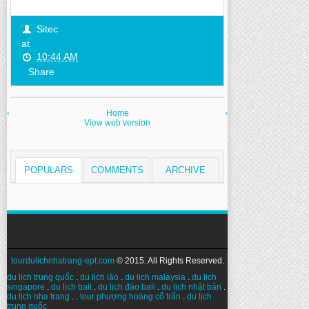
Sitec
at
10:44 AM
Share
‹
Home
›
View web version
POPULARS
COMMENTS
ARCHIVE
tourdulichnhatrang-ept.com
© 2015. All Rights Reserved.
du lịch trung quốc
.
du lịch lào
.
du lịch malaysia
.
du lịch
singapore
.
du lịch bali
.
du lịch đảo bali
.
du lịch nhật bản
.
du lịch nha trang
. .
tour phượng hoàng cổ trấn
.
du lịch
trung quốc