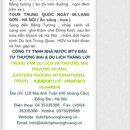
Bằng tường ( ăn tối trên đường , nghỉ đêm
trên xe ).
TOUR TRUNG QUỐC NGÀY 06:LẠNG
SƠN - HÀ NỘI ( Ăn sáng , trưa )
Sáng đến Bằng Tường , nhập cảnh về
Lạng sơn. ghé thăm chợ Đông Kinh. sau ăn
trưa tiễn khách về Hà Nội , chấm dứt hành
trình Du lich Trung Quoc. HDV từ biệt đoàn
và hẹn gặp lại.
CÔNG TY TNHH NHÀ NƯỚC MTV ĐẦU
TƯ THƯƠNG MẠI & DU LỊCH THẮNG LỢI
TRUNG TÂM DU LỊCH VÀ THƯƠNG MẠI
PHƯỢNG HOÀNG
EASTERN PHOENIX INTERNATIONAL
TRAVEL -
凤凰国际旅行公司
-
บริษัททัวร์ต่าง
ประเทศฟีนิกซ์
Địa chỉ: 118 Mai Anh Tuấn (Hồ Hoàng Cầu)
- Đống Đa - Hà Nội
Điện thoại: 04 35335388 - Fax: (+84)4
35335386 - Hotline: 0975699988
Website:
dulichphuonghoang.vn
-
Email:
Info@dulichphuonghoang.vn