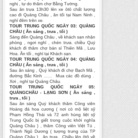
nghị , tự do thăm chợ Bằng Tường.
Sau ăn trưa 13h30 lên xe ôtô chất lượng
cao đi Quảng Châu , ăn tối tại Nam Ninh ,
nghỉ đêm trên xe.
TOUR TRUNG QUỐC NGÀY 03: QUẢNG
CHÂU ( Ăn sáng , trưa , tối )
Sáng đến Quảng Châu , về khách sạn nhận
phòng , ngơi nghỉ , chén trưa. chiều Quý
khách đi thăm chợ bán sỉ Thiên Mã , Lưu
Hoa. Ăn tối , nghỉ tại Khách sạn.
TOUR TRUNG QUỐC NGÀY 04: QUẢNG
CHÂU ( Ăn sáng , trưa , tối )
Sau ăn sáng , Quý khách đi chợ Bạch Mã ,
đường Bắc Kinh ....... Mua các đồ dùng .
Xơi , nghỉ tại Quảng Châu.
TOUR TRUNG QUỐC NGÀY 05:
QUẢNGCHÂU - LẠNG SƠN ( Ăn sáng ,
trưa , tối )
Sau ăn sáng Quý khách thăm Công viên
Hoàng đá hoa cương ( nơi có mộ liệt sỹ
Phạm Hồng Thái và 72 anh hùng liệt sỹ
Trung Quốc bị giết trong cuộc khởi nghĩa
Quảng Châu ) , thăm Công viên Việt Tú ,
Thành Ngũ Dương ( tượng trưng của TP
Quảng Châu ) , ăn trưa , Chiều lên ôtô về