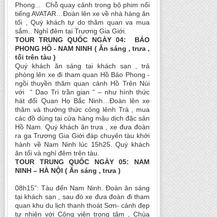
Phong... Chỗ quay cảnh trong bộ phim nổi
tiếng AVATAR…Đoàn lên xe về nhà hàng ăn
tối , Quý khách tự do thăm quan va mua
sắm.. Nghỉ đêm tại Trương Gia Giới.
TOUR TRUNG QUỐC NGÀY 04: BẢO
PHONG HỒ - NAM NINH ( Ăn sáng , trưa ,
tối trên tàu )
Quý khách ăn sáng tại khách sạn , trả
phòng lên xe đi tham quan Hồ Bảo Phong -
ngồi thuyền thăm quan cảnh Hồ Trên Núi
với “ Dao Trì trần gian “ – như hình thức
hát đối Quan Họ Bắc Ninh…Đoàn lên xe
thăm và thưởng thức công lênh Trà , mua
các đồ dùng tại cửa hàng mậu dịch đặc sản
Hồ Nam. Quý khách ăn trưa , xe đưa đoàn
ra ga Trương Gia Giới đáp chuyên tàu khởi
hành về Nam Ninh lúc 15h25. Quý khách
ăn tối và nghỉ đêm trên tàu.
TOUR TRUNG QUỐC NGÀY 05: NAM
NINH – HÀ NỘI ( Ăn sáng , trưa )
08h15”: Tàu đến Nam Ninh. Đoàn ăn sáng
tại khách sạn , sau đó xe đưa đoàn đi tham
quan khu du lịch thanh thoát Sơn- cảnh đẹp
tự nhiên với Công viên trọng tâm , Chùa