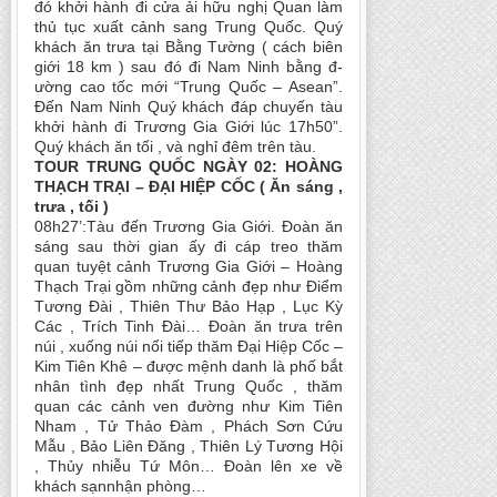
đó khởi hành đi cửa ải hữu nghị Quan làm
thủ tục xuất cảnh sang Trung Quốc. Quý
khách ăn trưa tại Bằng Tường ( cách biên
giới 18 km ) sau đó đi Nam Ninh bằng đ­
ường cao tốc mới “Trung Quốc – Asean”.
Đến Nam Ninh Quý khách đáp chuyến tàu
khởi hành đi Trương Gia Giới lúc 17h50”.
Quý khách ăn tối , và nghỉ đêm trên tàu.
TOUR TRUNG QUỐC NGÀY 02: HOÀNG
THẠCH TRẠI – ĐẠI HIỆP CỐC ( Ăn sáng ,
trưa , tối )
08h27’:Tàu đến Trương Gia Giới. Đoàn ăn
sáng sau thời gian ấy đi cáp treo thăm
quan tuyệt cảnh Trương Gia Giới – Hoàng
Thạch Trại gồm những cảnh đẹp như Điểm
Tương Đài , Thiên Thư Bảo Hạp , Lục Kỳ
Các , Trích Tinh Đài… Đoàn ăn trưa trên
núi , xuống núi nối tiếp thăm Đại Hiệp Cốc –
Kim Tiên Khê – được mệnh danh là phố bắt
nhân tình đẹp nhất Trung Quốc , thăm
quan các cảnh ven đường như Kim Tiên
Nham , Tử Thảo Đàm , Phách Sơn Cứu
Mẫu , Bảo Liên Đăng , Thiên Lý Tương Hội
, Thủy nhiễu Tứ Môn… Đoàn lên xe về
khách sạnnhận phòng…