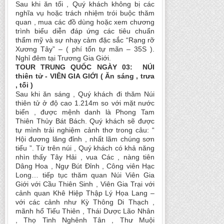
Sau khi ăn tối , Quý khách không bị các
nghĩa vụ hoặc trách nhiệm trói buộc thăm
quan , mua các đồ dùng hoặc xem chương
trình biểu diễn đáp ứng các tiêu chuẩn
thẩm mỹ và sự nhạy cảm đặc sắc “Rạng rỡ
Xương Tây” – ( phí tổn tự mãn – 35S ).
Nghỉ đêm tại Trương Gia Giới.
TOUR TRUNG QUỐC NGÀY 03: NÚI
thiên tử - VIÊN GIA GIỚI ( Ăn sáng , trưa
, tối )
Sau khi ăn sáng , Quý khách đi thăm Núi
thiên tử ở độ cao 1.214m so với mặt nước
biển , được mệnh danh là Phong Tam
Thiên Thủy Bát Bách. Quý khách sẽ được
tự mình trải nghiệm cảnh thơ trong câu: “
Hội đương lăng đỉnh , nhất lãm chúng sơn
tiểu ”. Từ trên núi , Quý khách có khả năng
nhìn thấy Tây Hải , vua Các , nàng tiên
Dâng Hoa , Ngự Bút Đỉnh , Công viên Hạc
Long… tiếp tục thăm quan Núi Viên Gia
Giới với Cầu Thiên Sinh , Viên Gia Trại với
cảnh quan Khê Hiệp Thập Lý Họa Lang –
với các cảnh như Kỳ Thông Di Thạch ,
mãnh hổ Tiếu Thiên , Thái Dược Lão Nhân
, Thọ Tinh Nghênh Tân , Thư Muội