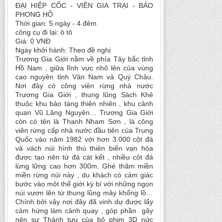
ĐẠI HIỆP CỐC - VIÊN GIA TRẠI - BẢO
PHONG HỒ
Thời gian: 5 ngày - 4 đêm
công cụ đi lại: ô tô
Giá: 0 VNĐ
Ngày khởi hành: Theo đề nghị
Trương Gia Giới nằm về phía Tây bắc tỉnh
Hồ Nam , giữa lĩnh vực nhô lên của vùng
cao nguyên tỉnh Vân Nam và Quý Châu.
Nơi đây có công viên rừng nhà nước
Trương Gia Giới , thung lũng Sách Khê
thuộc khu bảo tàng thiên nhiên , khu cảnh
quan Vũ Lăng Nguyên… Trương Gia Giới
còn có tên là Thanh Nham Sơn , là công
viên rừng cấp nhà nước đầu tiên của Trung
Quốc vào năm 1982 với hơn 3.000 cột đá
và vách núi hình thù thiên biến vạn hóa
được tạo nên từ đá cát kết , nhiều cột đá
lừng lững cao hơn 300m. Ghé thăm miền
miền rừng núi này , du khách có cảm giác
bước vào một thế giới kỳ bí với những ngọn
núi vươn lên từ thung lũng mây khổng lồ…
Chính bởi vậy nơi đây đã vinh dự được lấy
cảm hứng làm cảnh quay , góp phần gây
nên sự Thành tựu của bộ phim 3D nức