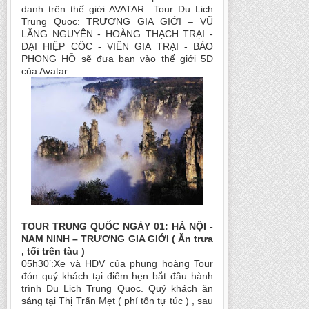
danh trên thế giới AVATAR…Tour Du Lich
Trung Quoc: TRƯƠNG GIA GIỚI – VŨ
LĂNG NGUYÊN - HOÀNG THẠCH TRẠI -
ĐẠI HIỆP CỐC - VIÊN GIA TRẠI - BẢO
PHONG HỒ sẽ đưa bạn vào thế giới 5D
của Avatar.
TOUR TRUNG QUỐC NGÀY 01: HÀ NỘI -
NAM NINH – TRƯƠNG GIA GIỚI ( Ăn trưa
, tối trên tàu )
05h30’:Xe và HDV của phụng hoàng Tour
đón quý khách tại điểm hẹn bắt đầu hành
trình Du Lich Trung Quoc. Quý khách ăn
sáng tại Thị Trấn Mẹt ( phí tổn tự túc ) , sau