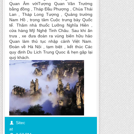
Quan Âm vớiT­­ượng Quan Vân Tr­­ường
bằng đồng , Tháp Đầu Ph­­ượng , Chùa Thái
Lan , Tháp Long Tượng , Quảng trường
Nam Hồ , trọng tâm Cuộc trưng bày Quốc
tế. Thăm nhà thuốc Lưỡng Nghĩa Hiên ,
cửa hàng Mỹ Nghệ Tinh Châu. Sau khi ăn
trưa , xe đưa đoàn ra vùng biên hữu hảo
Quan làm thủ tục nhập cảnh Việt Nam.
Đoàn về Hà Nội , tạm biệt , kết thúc Các
quy định Du Lich Trung Quoc & hẹn gặp lại
quý khách.
Sitec
at