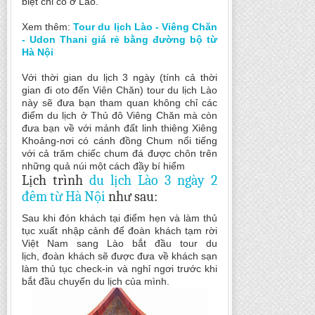
biệt chỉ có ở Lào.
Xem thêm:
Tour du lịch Lào - Viêng Chăn
- Udon Thani giá rẻ bằng đường bộ từ
Hà Nội
Với thời gian du lịch 3 ngày (tính cả thời
gian đi oto đến Viên Chăn) tour du lịch Lào
này sẽ đưa bạn tham quan không chỉ các
điểm du lịch ở Thủ đô Viêng Chăn mà còn
đưa bạn về với mảnh đất linh thiêng Xiêng
Khoảng-nơi có cánh đồng Chum nổi tiếng
với cả trăm chiếc chum đá được chôn trên
những quả núi một cách đầy bí hiểm
Lịch trình
du lịch Lào 3 ngày 2
đêm từ Hà Nội
như sau:
Sau khi đón khách tại điểm hẹn và làm thủ
tục xuất nhập cảnh để đoàn khách tạm rời
Việt Nam sang Lào bắt đầu tour du
lịch, đoàn khách sẽ được đưa về khách sạn
làm thủ tục check-in và nghỉ ngơi trước khi
bắt đầu chuyến du lịch của mình.