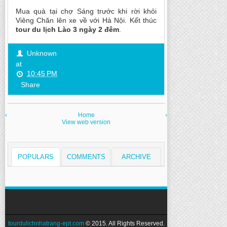
Mua quà tại chợ Sáng trước khi rời khỏi
Viêng Chăn lên xe về với Hà Nội. Kết thúc
tour du lịch Lào 3 ngày 2 đêm
.
Unknown
at
10:45 PM
Share
‹
Home
›
View web version
POPULARS
COMMENTS
ARCHIVE
tourdulichnhatrang-ept.com
© 2015. All Rights Reserved.