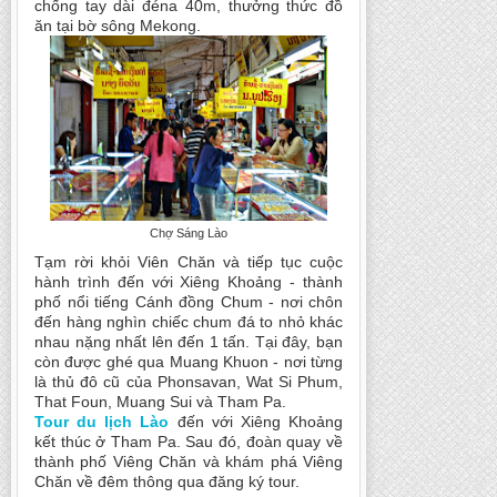
chống tay dài đéna 40m, thưởng thức đồ
ăn tại bờ sông Mekong.
Chợ Sáng Lào
Tạm rời khỏi Viên Chăn và tiếp tục cuộc
hành trình đến với Xiêng Khoảng - thành
phố nổi tiếng Cánh đồng Chum - nơi chôn
đến hàng nghìn chiếc chum đá to nhỏ khác
nhau nặng nhất lên đến 1 tấn. Tại đây, bạn
còn được ghé qua Muang Khuon - nơi từng
là thủ đô cũ của Phonsavan, Wat Si Phum,
That Foun, Muang Sui và Tham Pa.
Tour du lịch Lào
đến với Xiêng Khoảng
kết thúc ở Tham Pa. Sau đó, đoàn quay về
thành phố Viêng Chăn và khám phá Viêng
Chăn về đêm thông qua đăng ký tour.